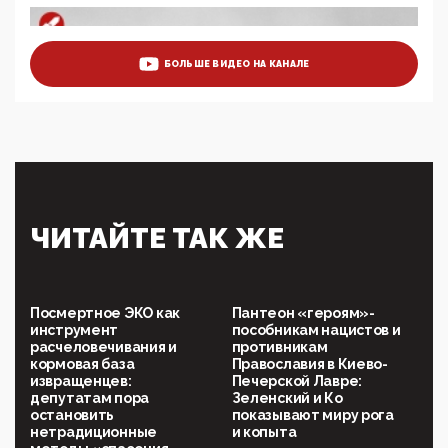
07:39, 25 Мая 2026
Манифест против семьи и традиционных
ценностей: «Новые люди» поднимают электорат
БОЛЬШЕ ВИДЕО НА КАНАЛЕ
феминисток на битву с мужчинами-«бабуинами»
05:08, 15 Мая 2026
Эзотерика, инфоцыганство и лженаука под ширмой
защиты традиционных ценностей: кто и с чем
выступал на форуме «Россия 809. Традиции
будущего»
09:40, 06 Мая 2026
Симулякр патриотизма и благолепия:
ЧИТАЙТЕ ТАК ЖЕ
профилактика негатива среди молодежи снова
отдана на откуп «движперам»
03:35, 25 Апреля 2026
120 лет парламентаризма: как институт
Посмертное ЭКО как
Пантеон «героям»-
народовластия превратился в «чего изволите» для
инструмент
пособникам нацистов и
Правительства и АП
расчеловечивания и
противникам
кормовая база
Православия в Киево-
06:29, 15 Апреля 2026
извращенцев:
Печерской Лавре:
Социальный фонд России – пионер жесткого
депутатам пора
Зеленский и Ко
внедрения цифроконцлагеря: работников СФР по
остановить
показывают миру рога
всей стране принуждают ставить MAX ID под
нетрадиционные
и копыта
угрозой увольнения