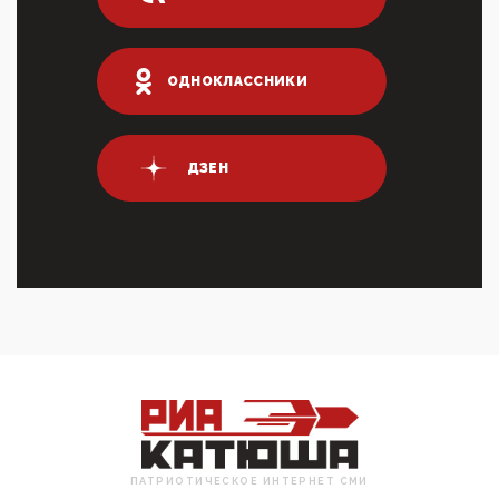
03:01, 10 Апреля 2026
Террорист и убийца Буданов вальяжно сообщил,
что союзники просили Киев не наносить удары по
энергети...
ОДНОКЛАССНИКИ
01:54, 10 Апреля 2026
ПрезидентПутинвчера вечером обьявил
Пасхальное перемирие с 16 часов субботы до конца
ДЗЕН
дня Воскресен...
01:09, 10 Апреля 2026
Цифроконцлагерь работает только на
входМошенники активно пользуются аккаунтами на
Госуслугах уме...
12:01, 10 Апреля 2026
Сионистское правительство благосклонно
разрешило православным христианам провести
обряд Схождения Бл...
09:40, 10 Апреля 2026
Честно говоря, ситуация с продвижением через
российские крупнейшие СМИ персоны Эррола
Маска (отца Ил...
ПАТРИОТИЧЕСКОЕ ИНТЕРНЕТ СМИ
07:11, 10 Апреля 2026