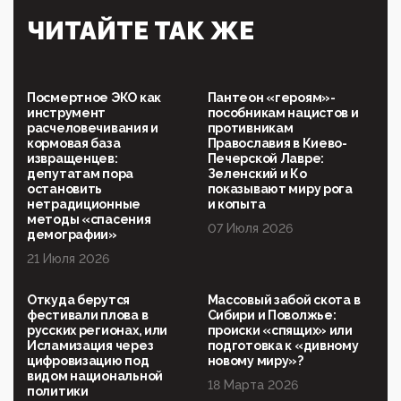
Симулякр патриотизма и благолепия:
ЧИТАЙТЕ ТАК ЖЕ
профилактика негатива среди молодежи снова
отдана на откуп «движперам»
03:35, 25 Апреля 2026
120 лет парламентаризма: как институт
Посмертное ЭКО как
Пантеон «героям»-
народовластия превратился в «чего изволите» для
инструмент
пособникам нацистов и
Правительства и АП
расчеловечивания и
противникам
кормовая база
Православия в Киево-
06:29, 15 Апреля 2026
извращенцев:
Печерской Лавре:
Социальный фонд России – пионер жесткого
депутатам пора
Зеленский и Ко
внедрения цифроконцлагеря: работников СФР по
остановить
показывают миру рога
всей стране принуждают ставить MAX ID под
нетрадиционные
и копыта
угрозой увольнения
методы «спасения
07 Июля 2026
демографии»
10:02, 10 Апреля 2026
21 Июля 2026
Президент РАН Красников о том, что родители в
будущем смогут генетически смоделировать
ребенка:"...
Откуда берутся
Массовый забой скота в
фестивали плова в
Сибири и Поволжье:
09:07, 10 Апреля 2026
русских регионах, или
происки «спящих» или
Ачто, так можно было?Стоило России хоть капельку
Исламизация через
подготовка к «дивному
показать зубы, отправивроссийский фрегат
цифровизацию под
новому миру»?
Адмир...
видом национальной
18 Марта 2026
политики
05:52, 10 Апреля 2026