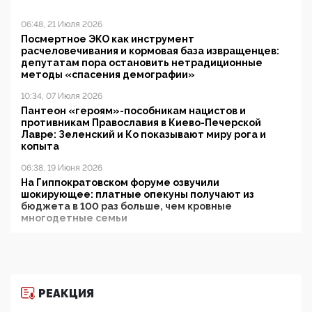
06:48, 21 Июля 2026
Посмертное ЭКО как инструмент
расчеловечивания и кормовая база извращенцев:
депутатам пора остановить нетрадиционные
методы «спасения демографии»
10:34, 07 Июля 2026
Пантеон «героям»-пособникам нацистов и
противникам Православия в Киево-Печерской
Лавре: Зеленский и Ко показывают миру рога и
копыта
06:38, 19 Июня 2026
На Гиппократовском форуме озвучили
шокирующее: платные опекуны получают из
бюджета в 100 раз больше, чем кровные
многодетные семьи
05:00, 13 Июня 2026
Разбор учебника Обществознания под редакцией
Медведева: суверенитет, традиционные ценности
и немного двоемыслия
РЕАКЦИЯ
11:53, 09 Июня 2026