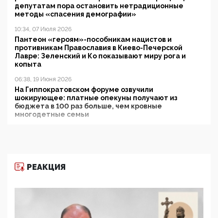
депутатам пора остановить нетрадиционные
методы «спасения демографии»
10:34, 07 Июля 2026
Пантеон «героям»-пособникам нацистов и
противникам Православия в Киево-Печерской
Лавре: Зеленский и Ко показывают миру рога и
копыта
06:38, 19 Июня 2026
На Гиппократовском форуме озвучили
шокирующее: платные опекуны получают из
бюджета в 100 раз больше, чем кровные
многодетные семьи
05:00, 13 Июня 2026
Разбор учебника Обществознания под редакцией
Медведева: суверенитет, традиционные ценности
и немного двоемыслия
РЕАКЦИЯ
11:53, 09 Июня 2026
Прокуратура наконец увидела экстремистскую
деятельность ИИТО ЮНЕСКО в России, но
цифроглобалисты продолжают определять
повестку в образовании