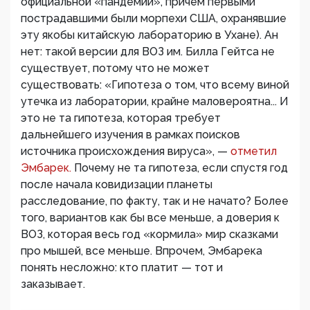
официальной «пандемии», причем первыми
пострадавшими были морпехи США, охранявшие
эту якобы китайскую лабораторию в Ухане). Ан
нет: такой версии для ВОЗ им. Билла Гейтса не
существует, потому что не может
существовать: «Гипотеза о том, что всему виной
утечка из лаборатории, крайне маловероятна... И
это не та гипотеза, которая требует
дальнейшего изучения в рамках поисков
источника происхождения вируса», —
отметил
Эмбарек.
Почему не та гипотеза, если спустя год
после начала ковидизации планеты
расследование, по факту, так и не начато? Более
того, вариантов как бы все меньше, а доверия к
ВОЗ, которая весь год «кормила» мир сказками
про мышей, все меньше. Впрочем, Эмбарека
понять несложно: кто платит — тот и
заказывает.