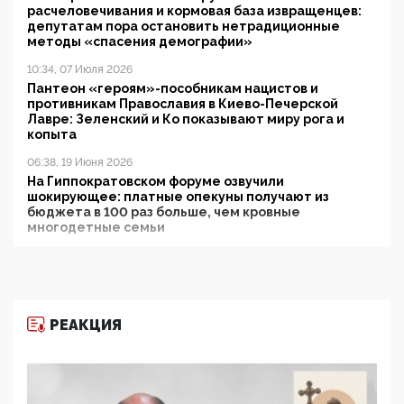
расчеловечивания и кормовая база извращенцев:
депутатам пора остановить нетрадиционные
методы «спасения демографии»
10:34, 07 Июля 2026
Пантеон «героям»-пособникам нацистов и
противникам Православия в Киево-Печерской
Лавре: Зеленский и Ко показывают миру рога и
копыта
06:38, 19 Июня 2026
На Гиппократовском форуме озвучили
шокирующее: платные опекуны получают из
бюджета в 100 раз больше, чем кровные
многодетные семьи
05:00, 13 Июня 2026
Разбор учебника Обществознания под редакцией
Медведева: суверенитет, традиционные ценности
и немного двоемыслия
РЕАКЦИЯ
11:53, 09 Июня 2026
Прокуратура наконец увидела экстремистскую
деятельность ИИТО ЮНЕСКО в России, но
цифроглобалисты продолжают определять
повестку в образовании