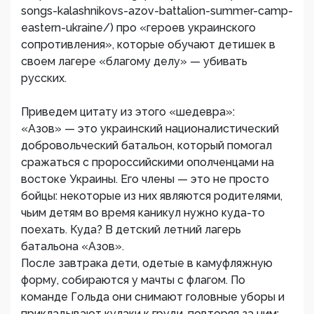
songs-kalashnikovs-azov-battalion-summer-camp-
eastern-ukraine/) про «героев украинского
сопротивления», которые обучают детишек в
своем лагере «благому делу» — убивать
русских.
Приведем цитату из этого «шедевра»:
«Азов» — это украинский националистический
добровольческий батальон, который помогал
сражаться с пророссийскими ополченцами на
востоке Украины. Его члены — это не просто
бойцы: некоторые из них являются родителями,
чьим детям во время каникул нужно куда-то
поехать. Куда? В детский летний лагерь
батальона «Азов».
После завтрака дети, одетые в камуфляжную
форму, собираются у мачты с флагом. По
команде Гольда они снимают головные уборы и
прикладывают кулаки к груди, повторяя за ним: