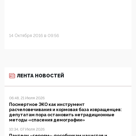
14 Октября 2016 в 09:56
ЛЕНТА НОВОСТЕЙ
06:48, 21 Июля 2026
Посмертное ЭКО как инструмент
расчеловечивания и кормовая база извращенцев:
депутатам пора остановить нетрадиционные
методы «спасения демографии»
10:34, 07 Июля 2026
Пантеон «героям»-пособникам нацистов и