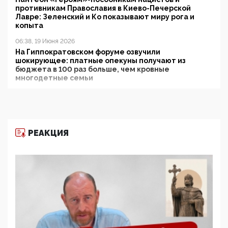
противникам Православия в Киево-Печерской
Лавре: Зеленский и Ко показывают миру рога и
копыта
06:38, 19 Июня 2026
На Гиппократовском форуме озвучили
шокирующее: платные опекуны получают из
бюджета в 100 раз больше, чем кровные
многодетные семьи
05:00, 13 Июня 2026
Разбор учебника Обществознания под редакцией
Медведева: суверенитет, традиционные ценности
и немного двоемыслия
РЕАКЦИЯ
11:53, 09 Июня 2026
Прокуратура наконец увидела экстремистскую
деятельность ИИТО ЮНЕСКО в России, но
цифроглобалисты продолжают определять
повестку в образовании
09:43, 01 Июня 2026
5G за счет здоровья граждан: Минцифры намерено
отобрать у регионов и муниципалитетов право
защищать жилые дома и социальные объекты от
ЭМИ