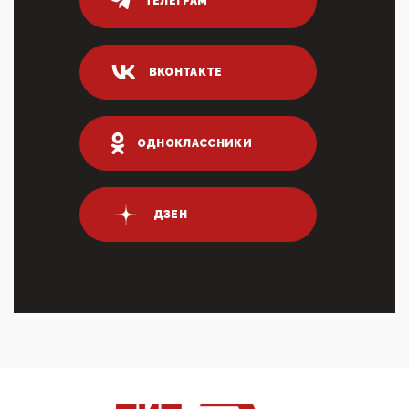
ТЕЛЕГРАМ
03:35, 10 Апреля 2026
Суммарное вознаграждение менеджменту в 15
крупных банках по итогам 2025 года превысило 63
млрд руб. ...
ВКОНТАКТЕ
03:01, 10 Апреля 2026
Террорист и убийца Буданов вальяжно сообщил,
что союзники просили Киев не наносить удары по
энергети...
ОДНОКЛАССНИКИ
01:54, 10 Апреля 2026
ПрезидентПутинвчера вечером обьявил
Пасхальное перемирие с 16 часов субботы до конца
ДЗЕН
дня Воскресен...
01:09, 10 Апреля 2026
Цифроконцлагерь работает только на
входМошенники активно пользуются аккаунтами на
Госуслугах уме...
12:01, 10 Апреля 2026
Сионистское правительство благосклонно
разрешило православным христианам провести
обряд Схождения Бл...
09:40, 10 Апреля 2026