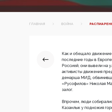
ГЛАВНАЯ
ВОЙНА
РАСПИАРЕН
Как и обещало движение 
последние годы в Европе
Россией, они вывели на у
активисты движения пре
демарша МИД, обвинивше
«Русофилов» Николая Мал
залог.
Впрочем, люди собирались
Казанлык у подножия горы