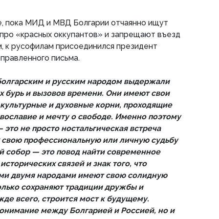
е, пока МИД и МВД Болгарии отчаянно ищут
 про «красных оккупантов» и запрещают въезд
, к русофилам присоединился президент
тправленного письма.
болгарским и русским народом выдержали
 бурь и вызовов времени. Они имеют свои
 культурные и духовные корни, проходящие
авославие и мечту о свободе. Именно поэтому
 это не просто ностальгическая встреча
х свою профессиональную или личную судьбу
й собор — это повод найти современное
исторических связей и знак того, что
и двумя народами имеют свою солидную
только сохраняют традиции дружбы и
жде всего, строится мост к будущему.
понимание между Болгарией и Россией, но и