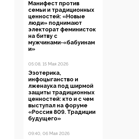
Манифест против
семьи и традиционных
ценностей: «Новые
люди» поднимают
электорат феминисток
на битву с
мужчинами-«бабуинам
и»
05:08, 15 Мая 2026
Эзотерика,
инфоцыганство и
лженаука под ширмой
защиты традиционных
ценностей: кто и с чем
выступал на форуме
«Россия 809. Традиции
будущего»
09:40, 06 Мая 2026