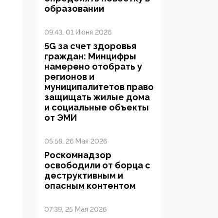
образовании
09:43, 01 Июня 2026
5G за счет здоровья
граждан: Минцифры
намерено отобрать у
регионов и
муниципалитетов право
защищать жилые дома
и социальные объекты
от ЭМИ
05:58, 26 Мая 2026
Роскомнадзор
освободили от борца с
деструктивным и
опасным контентом
07:39, 25 Мая 2026