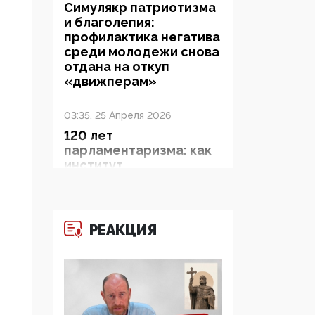
Симулякр патриотизма
и благолепия:
профилактика негатива
среди молодежи снова
отдана на откуп
«движперам»
03:35, 25 Апреля 2026
120 лет
парламентаризма: как
институт
народовластия
превратился в «чего
изволите» для
Правительства и АП
РЕАКЦИЯ
06:29, 15 Апреля 2026
Социальный фонд
России – пионер
жесткого внедрения