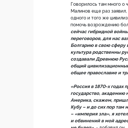
Говорилось там много о 
Малинов еще раз заявил,
одного и того же цивили
помочь возрождению бол
сейчас гибридной войны,
переговоров, для нас в
Болгарию в свою сферу 
культура родственны ру
создавали Древнюю Русь
общий цивилизационный 
общее православие и т
«Россия в 1870-х годах 
государство, академию н
Америка, скажем, пришл
Кубу – и до сих пор там 
– «империя зла», я хоте
и обвинений в мой адрес
не будет»,
- добавил он.