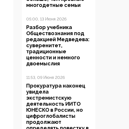
многодетные семьи
05:00, 13 Июня 2026
Разбор учебника
Обществознания под
редакцией Медведева:
суверенитет,
традиционные
ценности и немного
двоемыслия
11:53, 09 Июня 2026
Прокуратура наконец
увидела
экстремистскую
деятельность ИИТО
ЮНЕСКО в России, но
цифроглобалисты
продолжают
определять повестку в