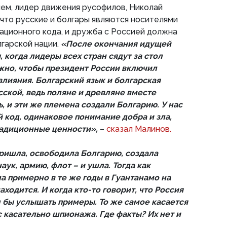
чем, лидер движения русофилов, Николай
 что русские и болгары являются носителями
зационного кода, и дружба с Россией должна
гарской нации.
«После окончания идущей
 когда лидеры всех стран сядут за стол
ажно, чтобы президент России включил
влияния. Болгарский язык и болгарская
сской, ведь поляне и древляне вместе
, и эти же племена создали Болгарию. У нас
код, одинаковое понимание добра и зла,
радиционные ценности»,
–
сказал Малинов.
пришла, освободила Болгарию, создала
аук, армию, флот – и ушла. Тогда как
а примерно в те же годы в Гуантанамо на
находится. И когда кто-то говорит, что Россия
л бы услышать примеры. То же самое касается
 касательно шпионажа. Где факты? Их нет и