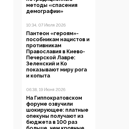
методы «спасения
демографии»
10:34, 07 Июля 2026
Пантеон «героям»-
пособникам нацистов и
противникам
Православия в Киево-
Печерской Лавре:
Зеленский и Ко
показывают миру рога
и копыта
06:38, 19 Июня 2026
На Гиппократовском
форуме озвучили
шокирующее: платные
опекуны получают из
бюджета в 100 раз
больше, чем кровные