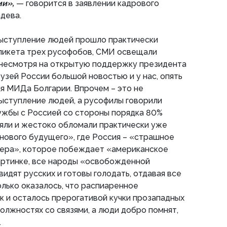
ми»,
— говорится в заявлении кадрового
дева.
выступление людей прошло практически
 пикета трех русофобов, СМИ освещали
 несмотря на открытую поддержку президента
узей России большой новостью и у нас, опять
ия МИДа Болгарии. Впрочем – это не
ыступление людей, а русофилы говорили
жбы с Россией со стороны порядка 80%
взяли и жестоко обломали практически уже
нового будущего», где Россия – «страшное
лера», которое побеждает «американское
артинке, все народы «освобожденной
идят русских и готовы голодать, отдавая все
лько оказалось, что распиаренное
к и осталось прерогативой кучки прозападных
должностях со связями, а люди добро помнят,
.