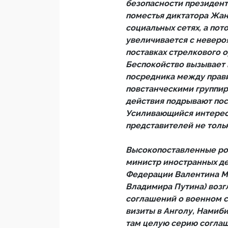
безопасности президент
поместья диктатора Жан
социальных сетях, а пот
увеличивается с невероя
поставках стрелкового о
Беспокойство вызывает и
посредника между прав
повстанческими группир
действия подрывают пос
Усиливающийся интерес 
представителей не только
Высокопоставленные рос
министр иностранных де
Федерации Валентина М
Владимира Путина) возг
соглашений о военном с
визиты в Анголу, Намиб
там целую серию соглаш