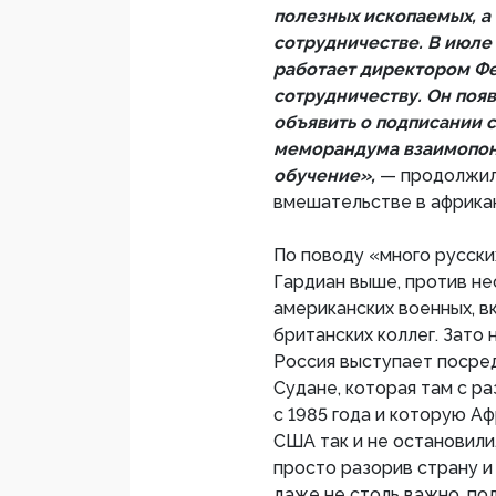
полезных ископаемых, а
сотрудничестве. В июле
работает директором Ф
сотрудничеству. Он поя
объявить о подписании 
меморандума взаимопон
обучение»,
— продолжил
вмешательстве в африкан
По поводу «много русски
Гардиан выше, против не
американских военных, вк
британских коллег. Зато 
Россия выступает посре
Судане, которая там с р
с 1985 года и которую А
США так и не остановили,
просто разорив страну и
даже не столь важно, пол