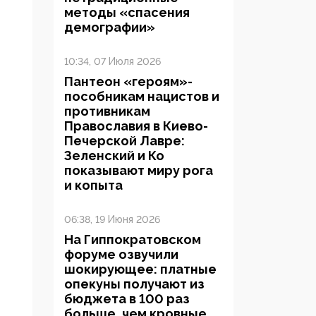
методы «спасения
демографии»
10:34, 07 Июля 2026
Пантеон «героям»-
пособникам нацистов и
противникам
Православия в Киево-
Печерской Лавре:
Зеленский и Ко
показывают миру рога
и копыта
06:38, 19 Июня 2026
На Гиппократовском
форуме озвучили
шокирующее: платные
опекуны получают из
бюджета в 100 раз
больше, чем кровные