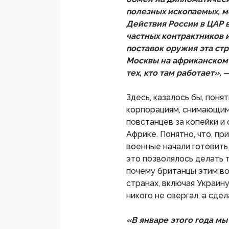
полезных ископаемых, м
Действия России в ЦАР 
частных контрактников и
поставок оружия эта ст
Москвы на африканском 
тех, кто там работает»,
—
Здесь, казалось бы, поня
корпорациям, снимающим
повстанцев за копейки и
Африке. Понятно, что, п
военные начали готовить
это позволялось делать 
почему британцы этим во
странах, включая Украину
никого не свергал, а сде
«В январе этого года мы