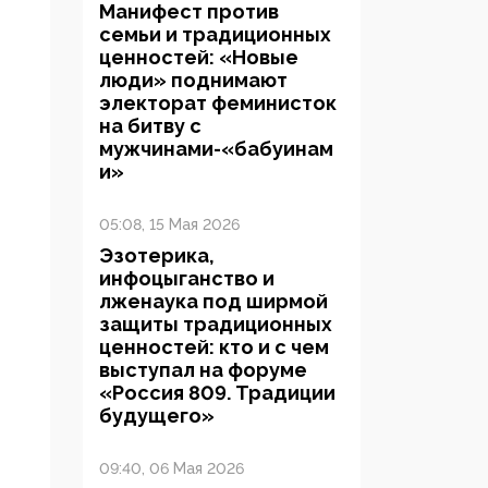
Манифест против
семьи и традиционных
ценностей: «Новые
люди» поднимают
электорат феминисток
на битву с
мужчинами-«бабуинам
и»
05:08, 15 Мая 2026
Эзотерика,
инфоцыганство и
лженаука под ширмой
защиты традиционных
ценностей: кто и с чем
выступал на форуме
«Россия 809. Традиции
будущего»
09:40, 06 Мая 2026