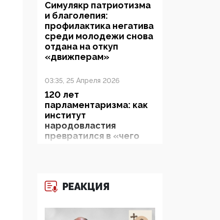
Симулякр патриотизма
и благолепия:
профилактика негатива
среди молодежи снова
отдана на откуп
«движперам»
03:35, 25 Апреля 2026
120 лет
парламентаризма: как
институт
народовластия
превратился в «чего
изволите» для
Правительства и АП
06:29, 15 Апреля 2026
РЕАКЦИЯ
Социальный фонд
России – пионер
жесткого внедрения