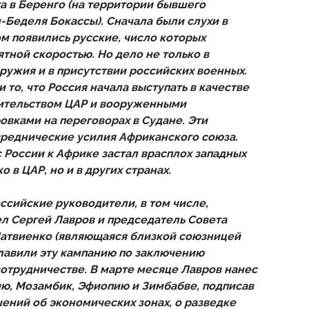
а в Беренго (на территории бывшего
-Беделя Бокассы). Сначала были слухи в
ом появились русские, число которых
тной скоростью. Но дело не только в
ружия и в присутствии российских военных.
 то, что Россия начала выступать в качестве
ительством ЦАР и вооруженными
овками на переговорах в Судане. Эти
реднические усилия Африканского союза.
России к Африке застал врасплох западных
 в ЦАР, но и в других странах.
сийские руководители, в том числе,
л Сергей Лавров и председатель Совета
атвиенко (являющаяся близкой союзницей
лавили эту кампанию по заключению
отрудничестве. В марте месяце Лавров нанес
ию, Мозамбик, Эфиопию и Зимбабве, подписав
ений об экономических зонах, о разведке