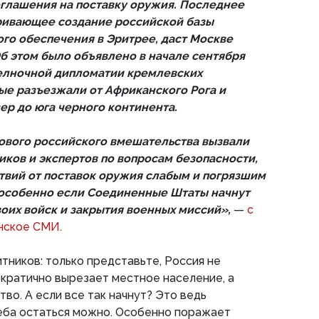
оглашения на поставку оружия. Последнее
ривающее создание российской базы
го обеспечения в Эритрее, даст Москве
Об этом было объявлено в начале сентября
челночной дипломатии кремлевских
ые разъезжали от Африканского Рога и
ер до юга черного континента.
ового российского вмешательства вызвали
иков и экспертов по вопросам безопасности,
твий от поставок оружия слабым и погрязшим
 особенно если Соединенные Штаты начнут
воих войск и закрытия военных миссий»,
—
с
нское СМИ.
тников: только представьте, Россия не
кратично вырезает местное население, а
во. А если все так начнут? Это ведь
еба остаться можно. Особенно поражает