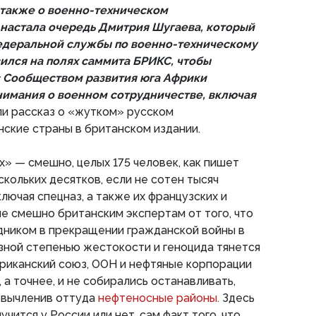
 также о военно-техническом
 настала очередь Дмитрия Шугаева, который
едеральной службы по военно-техническому
вился на полях саммита БРИКС, чтобы
с Сообществом развития юга Африки
имания о военном сотрудничестве, включая
и рассказ о «жутком» русском
ские страны в британском издании.
х» — смешно, целых 175 человек, как пишет
скольких десятков, если не сотен тысяч
лючая спецназ, а также их французских и
не смешно британским экспертам от того, что
дником в прекращении гражданской войны в
азной степенью жестокости и геноцида тянется
фриканский союз, ООН и нефтяные корпорации
 а точнее, и не собирались останавливать,
 вычленив оттуда
нефтеносные районы.
Здесь
учится у России или нет, сам факт того, что