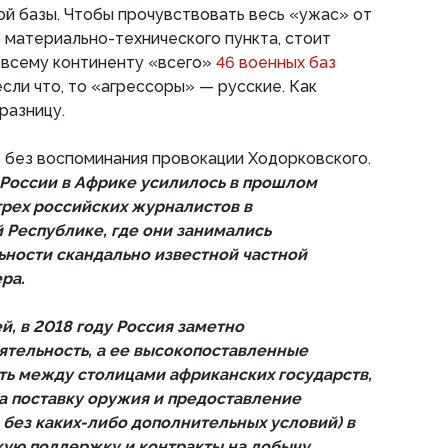
ой базы. Чтобы прочувствовать весь «ужас» от
 материально-технического пункта, стоит
 всему континенту «всего»
46 военных баз
если что, то «агрессоры» — русские. Как
разницу.
 без воспоминания провокации Ходорковского.
России в Африке усилилось в прошлом
трех российских журналистов в
Республике, где они занимались
ности скандально известной частной
ра.
, в 2018 году Россия заметно
ятельность, а ее высокопоставленные
ть между столицами африканских государств,
а поставку оружия и предоставление
 без каких-либо дополнительных условий) в
ую поддержку и контракты на добычу