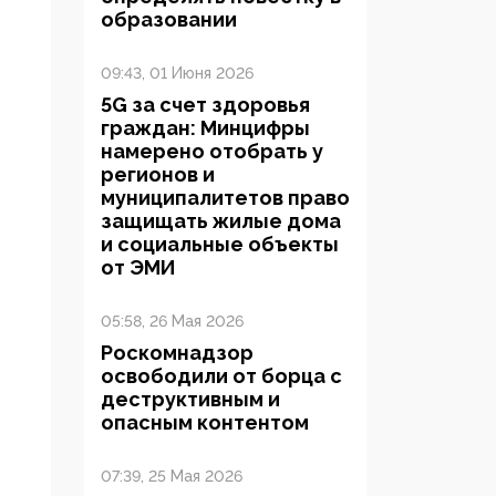
образовании
09:43, 01 Июня 2026
5G за счет здоровья
граждан: Минцифры
намерено отобрать у
регионов и
муниципалитетов право
защищать жилые дома
и социальные объекты
от ЭМИ
05:58, 26 Мая 2026
Роскомнадзор
освободили от борца с
деструктивным и
опасным контентом
07:39, 25 Мая 2026