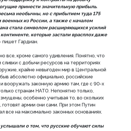
огущие принести значительную прибыль.
весьма необычны, но с прибытием туда 175
 военных из России, а также с началом
рана стала символом расширяющихся усилий
континенте, которые застали врасплох даже
 пишет Гардиан.
тно все, кроме самого удивления. Понятно, что
 сливки с добычи ресурсов на территориях
 оружие, крайне невыгоден мир в Центральной
рибыв абсолютно официально, российские
 и вооружать законную армию там, где с 90-х
только странам НАТО. Непонятно только,
змущены, особенно учитывая то, во скольких
, готовят армии они сами. При этом Путин
лал все на максимально законных основаниях.
 услышали о том, что русские обучают силы