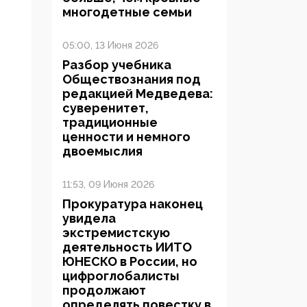
многодетные семьи
05:00, 13 Июня 2026
Разбор учебника
Обществознания под
редакцией Медведева:
суверенитет,
традиционные
ценности и немного
двоемыслия
11:53, 09 Июня 2026
Прокуратура наконец
увидела
экстремистскую
деятельность ИИТО
ЮНЕСКО в России, но
цифроглобалисты
продолжают
определять повестку в