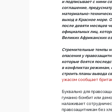
и подписывает с ними с
соглашение, предусмат
материально-техническо
выход в Красное море. 
после девяти месяцев 
официальных лиц, котор
Великих Африканских оз
Стремительные темпы н
опасения у правозащитн
которые боятся последс
в конфликтах режимам,
строить планы вывода с
ужасом сообщает брита
Буквально для правозащи
гуманно бомбит или демо
налаживает сотрудничест
правозащитникам без хл