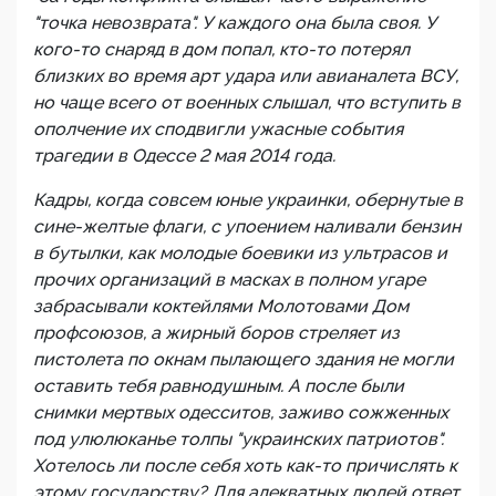
"точка невозврата". У каждого она была своя. У
кого-то снаряд в дом попал, кто-то потерял
близких во время арт удара или авианалета ВСУ,
но чаще всего от военных слышал, что вступить в
ополчение их сподвигли ужасные события
трагедии в Одессе 2 мая 2014 года.
Кадры, когда совсем юные украинки, обернутые в
сине-желтые флаги, с упоением наливали бензин
в бутылки, как молодые боевики из ультрасов и
прочих организаций в масках в полном угаре
забрасывали коктейлями Молотовами Дом
профсоюзов, а жирный боров стреляет из
пистолета по окнам пылающего здания не могли
оставить тебя равнодушным. А после были
снимки мертвых одесситов, заживо сожженных
под улюлюканье толпы "украинских патриотов".
Хотелось ли после себя хоть как-то причислять к
этому государству? Для адекватных людей ответ