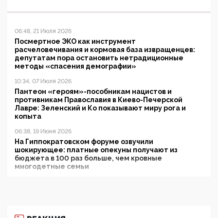
06:48, 21 Июля 2026
Посмертное ЭКО как инструмент
расчеловечивания и кормовая база извращенцев:
депутатам пора остановить нетрадиционные
методы «спасения демографии»
10:34, 07 Июля 2026
Пантеон «героям»-пособникам нацистов и
противникам Православия в Киево-Печерской
Лавре: Зеленский и Ко показывают миру рога и
копыта
06:38, 19 Июня 2026
На Гиппократовском форуме озвучили
шокирующее: платные опекуны получают из
бюджета в 100 раз больше, чем кровные
многодетные семьи
05:00, 13 Июня 2026
Разбор учебника Обществознания под редакцией
Медведева: суверенитет, традиционные ценности
и немного двоемыслия