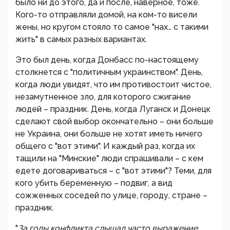
было ни до этого, да и после, наверное, тоже.
Кого-то отправляли домой, на ком-то висели
жены, но кругом стояло то самое "нах… с такими
жить" в самых разных вариантах.
Это был день, когда Донбасс по-настоящему
столкнется с "политичным украинством". День,
когда люди увидят, что им противостоит чистое,
незамутненное зло, для которого сжигание
людей – праздник. День, когда Луганск и Донецк
сделают свой выбор окончательно – они больше
не Украина, они больше не хотят иметь ничего
общего с "вот этими". И каждый раз, когда их
тащили на "Минские" люди спрашивали – с кем
едете договариваться – с "вот этими"? Теми, для
кого убить беременную – подвиг, а вид
сожженных соседей по улице, городу, стране –
праздник.
"
За годы конфликта слышал часто выражение