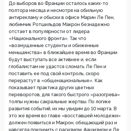
До выборов во Франции осталось каких-то
полтора месяца и несмотря на обильную
антирекламу и обыски в офисе Марин Ле Пен,
любимчик Ротшильдов Макрон безнадежно
отстает в популярности от лидера
«Национального фронта». Так что
«возмущенные студенты и обиженные
меньшинства» в ближайшее время во Франции
будут выступать все активнее и, если
глобалистам не удастся сломать Ле Пен и
поставить ее под свой контроль, скоро
перерастут в «общенациональные». Как
показывает практика других цветных
переворотов, для такого быстрого «разогрева»
толпы нужны сакральные жертвы. По логике
развития событий, их мы увидим до 10 марта. В
это же время во главе «восставшей молодежи»
должен появиться и Макрон, обещающий раз и
навсегда покончить с расизмом, фашизмом и Ле