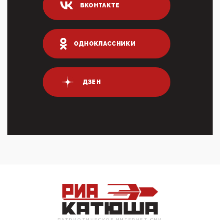
ВКОНТАКТЕ
03:01, 10 Апреля 2026
Террорист и убийца Буданов вальяжно сообщил,
что союзники просили Киев не наносить удары по
энергети...
ОДНОКЛАССНИКИ
01:54, 10 Апреля 2026
ПрезидентПутинвчера вечером обьявил
Пасхальное перемирие с 16 часов субботы до конца
ДЗЕН
дня Воскресен...
01:09, 10 Апреля 2026
Цифроконцлагерь работает только на
входМошенники активно пользуются аккаунтами на
Госуслугах уме...
12:01, 10 Апреля 2026
Сионистское правительство благосклонно
разрешило православным христианам провести
обряд Схождения Бл...
09:40, 10 Апреля 2026
Честно говоря, ситуация с продвижением через
российские крупнейшие СМИ персоны Эррола
Маска (отца Ил...