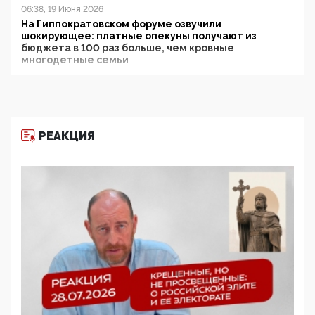
06:38, 19 Июня 2026
На Гиппократовском форуме озвучили
шокирующее: платные опекуны получают из
бюджета в 100 раз больше, чем кровные
многодетные семьи
05:00, 13 Июня 2026
Разбор учебника Обществознания под редакцией
Медведева: суверенитет, традиционные ценности
и немного двоемыслия
РЕАКЦИЯ
11:53, 09 Июня 2026
Прокуратура наконец увидела экстремистскую
деятельность ИИТО ЮНЕСКО в России, но
цифроглобалисты продолжают определять
повестку в образовании
09:43, 01 Июня 2026
5G за счет здоровья граждан: Минцифры намерено
отобрать у регионов и муниципалитетов право
защищать жилые дома и социальные объекты от
ЭМИ
05:58, 26 Мая 2026
Роскомнадзор освободили от борца с
деструктивным и опасным контентом