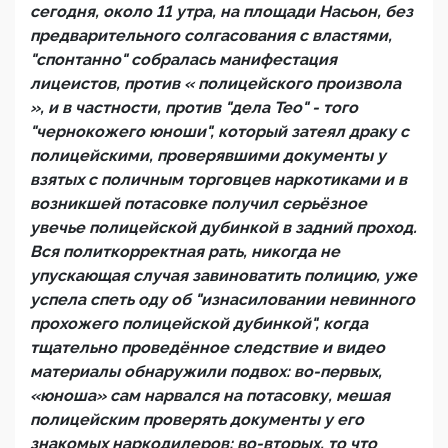
сегодня, около 11 утра, на площади Насьон, без
предварительного солгасования с властями,
"спонтанно" собралась манифестация
лицеистов, против « полицейского произвола
», и в частности, против "дела Тео" - того
"чернокожего юноши", который затеял драку с
полицейскими, проверявшими документы у
взятых с поличным торговцев наркотиками и в
возникшей потасовке получил серьёзное
увечье полицейской дубинкой в задний проход.
Bся политкорректная рать, никогда не
упускающая случая завиноватить полицию, уже
успела спеть оду об "изнасиловании невинного
прохожего полицейской дубинкой", когда
тщательно проведённое следствие и видео
материалы обнаружили подвох: во-первых,
«юноша» сам нарвался на потасовку, мешая
полицейским проверять документы у его
знакомых наркодилеров; во-вторых, то что