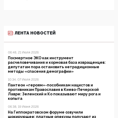
ЛЕНТА НОВОСТЕЙ
06:48, 21 Июля 2026
Посмертное ЭКО как инструмент
расчеловечивания и кормовая база извращенцев:
депутатам пора остановить нетрадиционные
методы «спасения демографии»
10:34, 07 Июля 2026
Пантеон «героям»-пособникам нацистов и
противникам Православия в Киево-Печерской
Лавре: Зеленский и Ко показывают миру рога и
копыта
06:38, 19 Июня 2026
На Гиппократовском форуме озвучили
шокирующее: платные опекуны получают из