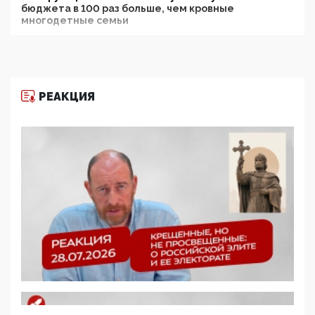
бюджета в 100 раз больше, чем кровные
многодетные семьи
05:00, 13 Июня 2026
Разбор учебника Обществознания под редакцией
Медведева: суверенитет, традиционные ценности
и немного двоемыслия
РЕАКЦИЯ
11:53, 09 Июня 2026
Прокуратура наконец увидела экстремистскую
деятельность ИИТО ЮНЕСКО в России, но
цифроглобалисты продолжают определять
повестку в образовании
09:43, 01 Июня 2026
5G за счет здоровья граждан: Минцифры намерено
отобрать у регионов и муниципалитетов право
защищать жилые дома и социальные объекты от
ЭМИ
05:58, 26 Мая 2026
Роскомнадзор освободили от борца с
деструктивным и опасным контентом
07:39, 25 Мая 2026
Манифест против семьи и традиционных