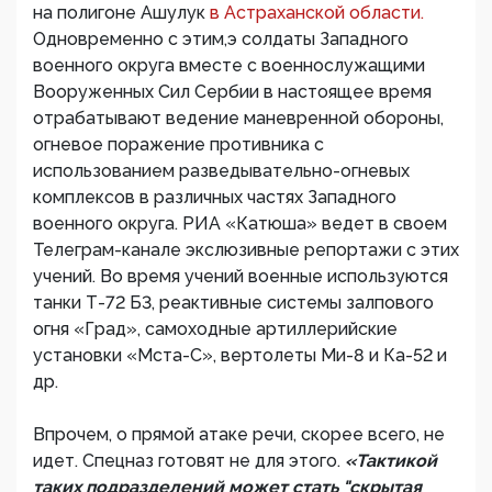
на полигоне Ашулук
в Астраханской области.
Одновременно с этим,э солдаты Западного
военного округа вместе с военнослужащими
Вооруженных Сил Сербии в настоящее время
отрабатывают ведение маневренной обороны,
огневое поражение противника с
использованием разведывательно-огневых
комплексов в различных частях Западного
военного округа. РИА «Катюша» ведет в своем
Телеграм-канале экслюзивные репортажи с этих
учений. Во время учений военные используются
танки Т-72 Б3, реактивные системы залпового
огня «Град», самоходные артиллерийские
установки «Мста-С», вертолеты Ми-8 и Ка-52 и
др.
Впрочем, о прямой атаке речи, скорее всего, не
идет. Спецназ готовят не для этого.
«Тактикой
таких подразделений может стать "скрытая