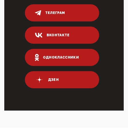
логических двухЗаполнение ИНН при любых
переводах по ...
ТЕЛЕГРАМ
03:35, 10 Апреля 2026
Суммарное вознаграждение менеджменту в 15
крупных банках по итогам 2025 года превысило 63
млрд руб. ...
ВКОНТАКТЕ
03:01, 10 Апреля 2026
Террорист и убийца Буданов вальяжно сообщил,
что союзники просили Киев не наносить удары по
энергети...
ОДНОКЛАССНИКИ
01:54, 10 Апреля 2026
ПрезидентПутинвчера вечером обьявил
Пасхальное перемирие с 16 часов субботы до конца
ДЗЕН
дня Воскресен...
01:09, 10 Апреля 2026
Цифроконцлагерь работает только на
входМошенники активно пользуются аккаунтами на
Госуслугах уме...
12:01, 10 Апреля 2026
Сионистское правительство благосклонно
разрешило православным христианам провести