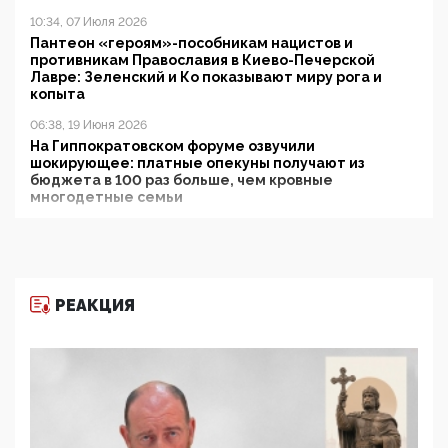
10:34, 07 Июля 2026
Пантеон «героям»-пособникам нацистов и
противникам Православия в Киево-Печерской
Лавре: Зеленский и Ко показывают миру рога и
копыта
06:38, 19 Июня 2026
На Гиппократовском форуме озвучили
шокирующее: платные опекуны получают из
бюджета в 100 раз больше, чем кровные
многодетные семьи
05:00, 13 Июня 2026
Разбор учебника Обществознания под редакцией
Медведева: суверенитет, традиционные ценности
и немного двоемыслия
РЕАКЦИЯ
11:53, 09 Июня 2026
Прокуратура наконец увидела экстремистскую
деятельность ИИТО ЮНЕСКО в России, но
цифроглобалисты продолжают определять
повестку в образовании
09:43, 01 Июня 2026
5G за счет здоровья граждан: Минцифры намерено