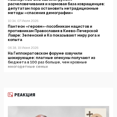
расчеловечивания и кормовая база извращенцев:
депутатам пора остановить нетрадиционные
методы «спасения демографии»
10:34, 07 Июля 2026
Пантеон «героям»-пособникам нацистов и
противникам Православия в Киево-Печерской
Лавре: Зеленский и Ко показывают миру рога и
копыта
06:38, 19 Июня 2026
На Гиппократовском форуме озвучили
шокирующее: платные опекуны получают из
бюджета в 100 раз больше, чем кровные
многодетные семьи
05:00, 13 Июня 2026
Разбор учебника Обществознания под редакцией
Медведева: суверенитет, традиционные ценности
и немного двоемыслия
РЕАКЦИЯ
11:53, 09 Июня 2026
Прокуратура наконец увидела экстремистскую
деятельность ИИТО ЮНЕСКО в России, но
цифроглобалисты продолжают определять
повестку в образовании