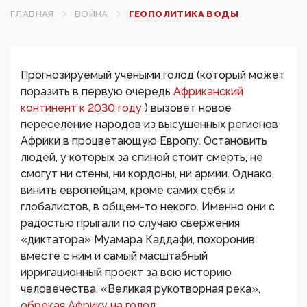
ГЛАВНАЯ
ВОЙНА
ГЕОПОЛИТИКА ВОДЫ
Прогнозируемый учеными голод (который может
поразить в первую очередь
Африканский
континент к 2030 году
) вызовет новое
переселение народов из высушенных регионов
Африки в процветающую Европу. Остановить
людей, у которых за спиной стоит смерть, не
смогут ни стены, ни кордоны, ни армии. Однако,
винить европейцам, кроме самих себя и
глобалистов, в общем-то некого. Именно они с
радостью прыгали по случаю свержения
«диктатора» Муамара Каддафи, похоронив
вместе с ним и самый масштабный
ирригационный проект за всю историю
человечества, «Великая рукотворная река»,
обрекая Африку на голод.