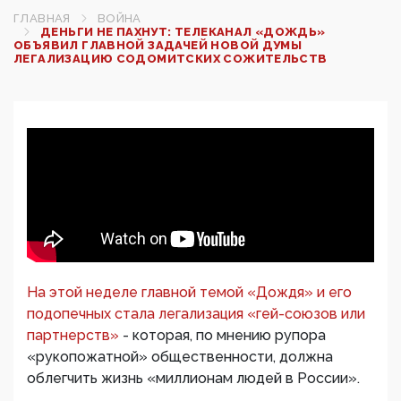
ГЛАВНАЯ
ВОЙНА
ДЕНЬГИ НЕ ПАХНУТ: ТЕЛЕКАНАЛ «ДОЖДЬ»
ОБЪЯВИЛ ГЛАВНОЙ ЗАДАЧЕЙ НОВОЙ ДУМЫ
ЛЕГАЛИЗАЦИЮ СОДОМИТСКИХ СОЖИТЕЛЬСТВ
На этой неделе главной темой «Дождя» и его
подопечных стала легализация «гей-союзов или
партнерств»
- которая, по мнению рупора
«рукопожатной» общественности, должна
облегчить жизнь «миллионам людей в России».