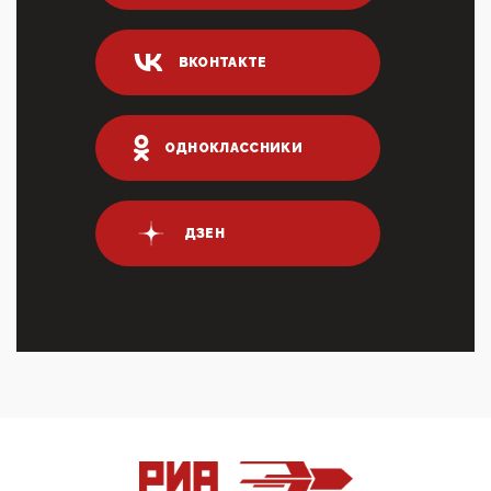
Суммарное вознаграждение менеджменту в 15
крупных банках по итогам 2025 года превысило 63
млрд руб. ...
ВКОНТАКТЕ
03:01, 10 Апреля 2026
Террорист и убийца Буданов вальяжно сообщил,
что союзники просили Киев не наносить удары по
энергети...
ОДНОКЛАССНИКИ
01:54, 10 Апреля 2026
ПрезидентПутинвчера вечером обьявил
Пасхальное перемирие с 16 часов субботы до конца
ДЗЕН
дня Воскресен...
01:09, 10 Апреля 2026
Цифроконцлагерь работает только на
входМошенники активно пользуются аккаунтами на
Госуслугах уме...
12:01, 10 Апреля 2026
Сионистское правительство благосклонно
разрешило православным христианам провести
обряд Схождения Бл...
09:40, 10 Апреля 2026
Честно говоря, ситуация с продвижением через