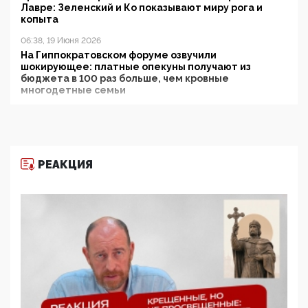
Лавре: Зеленский и Ко показывают миру рога и
копыта
06:38, 19 Июня 2026
На Гиппократовском форуме озвучили
шокирующее: платные опекуны получают из
бюджета в 100 раз больше, чем кровные
многодетные семьи
05:00, 13 Июня 2026
Разбор учебника Обществознания под редакцией
Медведева: суверенитет, традиционные ценности
и немного двоемыслия
РЕАКЦИЯ
11:53, 09 Июня 2026
Прокуратура наконец увидела экстремистскую
деятельность ИИТО ЮНЕСКО в России, но
цифроглобалисты продолжают определять
повестку в образовании
09:43, 01 Июня 2026
5G за счет здоровья граждан: Минцифры намерено
отобрать у регионов и муниципалитетов право
защищать жилые дома и социальные объекты от
ЭМИ