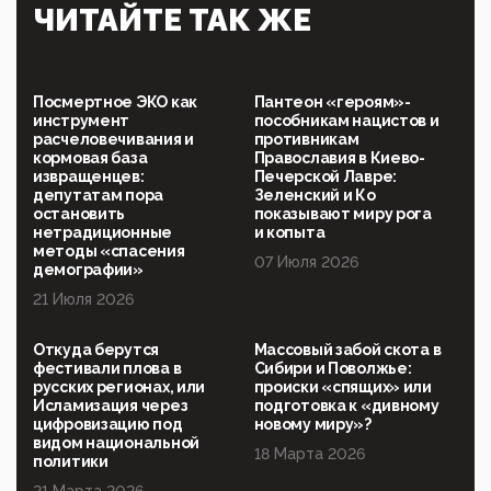
Симулякр патриотизма и благолепия:
ЧИТАЙТЕ ТАК ЖЕ
профилактика негатива среди молодежи снова
отдана на откуп «движперам»
03:35, 25 Апреля 2026
120 лет парламентаризма: как институт
Посмертное ЭКО как
Пантеон «героям»-
народовластия превратился в «чего изволите» для
инструмент
пособникам нацистов и
Правительства и АП
расчеловечивания и
противникам
кормовая база
Православия в Киево-
06:29, 15 Апреля 2026
извращенцев:
Печерской Лавре:
Социальный фонд России – пионер жесткого
депутатам пора
Зеленский и Ко
внедрения цифроконцлагеря: работников СФР по
остановить
показывают миру рога
всей стране принуждают ставить MAX ID под
нетрадиционные
и копыта
угрозой увольнения
методы «спасения
07 Июля 2026
демографии»
10:02, 10 Апреля 2026
21 Июля 2026
Президент РАН Красников о том, что родители в
будущем смогут генетически смоделировать
ребенка:"...
Откуда берутся
Массовый забой скота в
фестивали плова в
Сибири и Поволжье:
09:07, 10 Апреля 2026
русских регионах, или
происки «спящих» или
Ачто, так можно было?Стоило России хоть капельку
Исламизация через
подготовка к «дивному
показать зубы, отправивроссийский фрегат
цифровизацию под
новому миру»?
Адмир...
видом национальной
18 Марта 2026
политики
05:52, 10 Апреля 2026