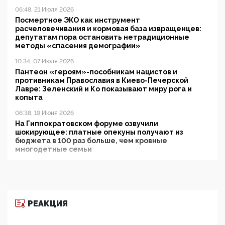
06:48, 21 Июля 2026
Посмертное ЭКО как инструмент
расчеловечивания и кормовая база извращенцев:
депутатам пора остановить нетрадиционные
методы «спасения демографии»
10:34, 07 Июля 2026
Пантеон «героям»-пособникам нацистов и
противникам Православия в Киево-Печерской
Лавре: Зеленский и Ко показывают миру рога и
копыта
06:38, 19 Июня 2026
На Гиппократовском форуме озвучили
шокирующее: платные опекуны получают из
бюджета в 100 раз больше, чем кровные
многодетные семьи
05:00, 13 Июня 2026
Разбор учебника Обществознания под редакцией
Медведева: суверенитет, традиционные ценности
и немного двоемыслия
РЕАКЦИЯ
11:53, 09 Июня 2026
Прокуратура наконец увидела экстремистскую