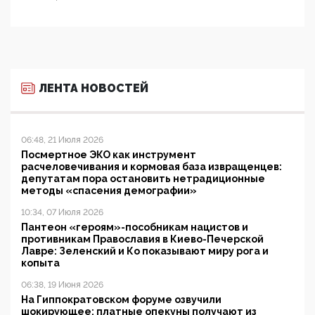
ЛЕНТА НОВОСТЕЙ
06:48, 21 Июля 2026
Посмертное ЭКО как инструмент
расчеловечивания и кормовая база извращенцев:
депутатам пора остановить нетрадиционные
методы «спасения демографии»
10:34, 07 Июля 2026
Пантеон «героям»-пособникам нацистов и
противникам Православия в Киево-Печерской
Лавре: Зеленский и Ко показывают миру рога и
копыта
06:38, 19 Июня 2026
На Гиппократовском форуме озвучили
шокирующее: платные опекуны получают из