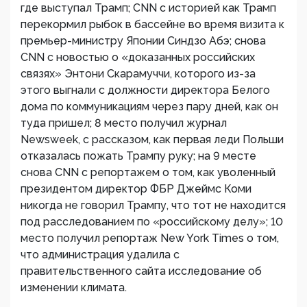
где выступал Трамп; CNN с историей как Трамп
перекормил рыбок в бассейне во время визита к
премьер-министру Японии Синдзо Абэ; снова
CNN c новостью о «доказанных российских
связях» Энтони Скарамуччи, которого из-за
этого выгнали с должности директора Белого
дома по коммуникациям через пару дней, как он
туда пришел; 8 место получил журнал
Newsweek, с рассказом, как первая леди Польши
отказалась пожать Трампу руку; на 9 месте
снова CNN с репортажем о том, как уволенный
президентом директор ФБР Джеймс Коми
никогда не говорил Трампу, что тот не находится
под расследованием по «российскому делу»; 10
место получил репортаж New York Times о том,
что администрация удалила с
правительственного сайта исследование об
изменении климата.