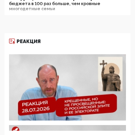
бюджета в 100 раз больше, чем кровные
многодетные семьи
05:00, 13 Июня 2026
Разбор учебника Обществознания под редакцией
Медведева: суверенитет, традиционные ценности
и немного двоемыслия
РЕАКЦИЯ
11:53, 09 Июня 2026
Прокуратура наконец увидела экстремистскую
деятельность ИИТО ЮНЕСКО в России, но
цифроглобалисты продолжают определять
повестку в образовании
09:43, 01 Июня 2026
5G за счет здоровья граждан: Минцифры намерено
отобрать у регионов и муниципалитетов право
защищать жилые дома и социальные объекты от
ЭМИ
05:58, 26 Мая 2026
Роскомнадзор освободили от борца с
деструктивным и опасным контентом
07:39, 25 Мая 2026
Манифест против семьи и традиционных