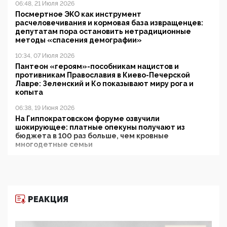
06:48, 21 Июля 2026
Посмертное ЭКО как инструмент
расчеловечивания и кормовая база извращенцев:
депутатам пора остановить нетрадиционные
методы «спасения демографии»
10:34, 07 Июля 2026
Пантеон «героям»-пособникам нацистов и
противникам Православия в Киево-Печерской
Лавре: Зеленский и Ко показывают миру рога и
копыта
06:38, 19 Июня 2026
На Гиппократовском форуме озвучили
шокирующее: платные опекуны получают из
бюджета в 100 раз больше, чем кровные
многодетные семьи
05:00, 13 Июня 2026
Разбор учебника Обществознания под редакцией
Медведева: суверенитет, традиционные ценности
и немного двоемыслия
РЕАКЦИЯ
11:53, 09 Июня 2026
Прокуратура наконец увидела экстремистскую
деятельность ИИТО ЮНЕСКО в России, но