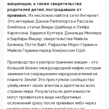
вакцинации, а также свидетельства
родителей детей, пострадавших от
прививок.
Их несложно найти в сети Интернет.
Это интервью Джона Раппопорта и Рассела
Блейлока, статьи Виеры Шайбнер и Лейфа
Карлссона, Харриса Култера, Дональда Миллера
и Барбары Фишер, свидетельства Майкла
Белкина, Пэтти Вайт, Рафаэллы Моро-Горвин и
Майкла Горвина перед Конгрессом США.
Производство и распространение вакцин – это
большой бизнес международной мафии, которая
занимается сокращением народонаселения на
планете Земля! Это преступное сообщество
убийц имеет своих агентов и адептов во всех
странах мира. Результаты их деятельности
могут проявиться в виде необратимых
осложнений сразу после прививки либо через
многие годы как у самих детей так и у их