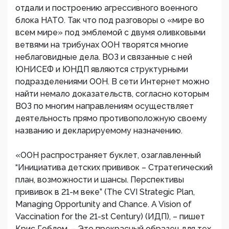
отдали и построению агрессивного военного
блока НАТО. Так что под разговоры о «мире во
всем мире» под эмблемой с двумя оливковыми
ветвями на трибунах ООН творятся многие
неблаговидные дела. ВОЗ и связанные с ней
ЮНИСЕФ и ЮНДП являются структурными
подразделениями ООН. В сети Интернет можно
найти немало доказательств, согласно которым
ВОЗ по многим направлениям осуществляет
деятельность прямо противоположную своему
названию и декларируемому назначению.
«ООН распространяет буклет, озаглавленный
“Инициатива детских прививок – Стратегический
план, возможности и шансы. Перспективы
прививок в 21-м веке” (The CVI Strategic Plan,
Managing Opportunity and Chance. A Vision of
Vaccination for the 21-st Century) (ИДП), – пишет
Крис Гоблом. – Это прекрасный образец для тех,