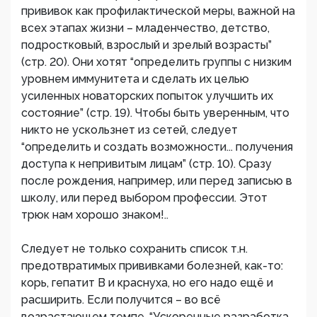
прививок как профилактической меры, важной на
всех этапах жизни – младенчество, детство,
подростковый, взрослый и зрелый возрасты”
(стр. 20). Они хотят “определить группы с низким
уровнем иммунитета и сделать их целью
усиленных новаторских попыток улучшить их
состояние” (стр. 19). Чтобы быть уверенным, что
никто не ускользнет из сетей, следует
“определить и создать возможности... получения
доступа к непривитым лицам” (стр. 10). Сразу
после рождения, например, или перед записью в
школу, или перед выбором профессии. Этот
трюк нам хорошо знаком!..
Следует не только сохранить список т.н.
предотвратимых прививками болезней, как-то:
корь, гепатит В и краснуха, но его надо ещё и
расширить. Если получится – во всё
возрастающем темпе. “Ускоренные разработка