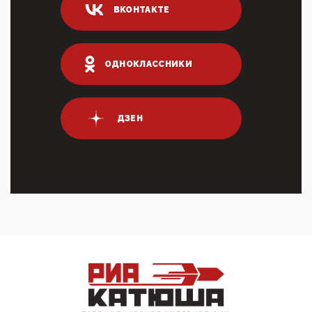
ВКОНТАКТЕ
03:01, 10 Апреля 2026
Террорист и убийца Буданов вальяжно сообщил,
что союзники просили Киев не наносить удары по
энергети...
ОДНОКЛАССНИКИ
01:54, 10 Апреля 2026
ПрезидентПутинвчера вечером обьявил
Пасхальное перемирие с 16 часов субботы до конца
ДЗЕН
дня Воскресен...
01:09, 10 Апреля 2026
Цифроконцлагерь работает только на
входМошенники активно пользуются аккаунтами на
Госуслугах уме...
12:01, 10 Апреля 2026
Сионистское правительство благосклонно
разрешило православным христианам провести
обряд Схождения Бл...
09:40, 10 Апреля 2026
Честно говоря, ситуация с продвижением через
российские крупнейшие СМИ персоны Эррола
Маска (отца Ил...