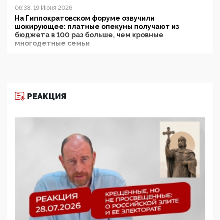
06:38, 19 Июня 2026
На Гиппократовском форуме озвучили
шокирующее: платные опекуны получают из
бюджета в 100 раз больше, чем кровные
многодетные семьи
05:00, 13 Июня 2026
Разбор учебника Обществознания под редакцией
Медведева: суверенитет, традиционные ценности
и немного двоемыслия
РЕАКЦИЯ
11:53, 09 Июня 2026
Прокуратура наконец увидела экстремистскую
деятельность ИИТО ЮНЕСКО в России, но
цифроглобалисты продолжают определять
повестку в образовании
09:43, 01 Июня 2026
5G за счет здоровья граждан: Минцифры намерено
отобрать у регионов и муниципалитетов право
защищать жилые дома и социальные объекты от
ЭМИ
05:58, 26 Мая 2026
Роскомнадзор освободили от борца с