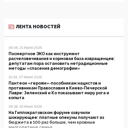
ЛЕНТА НОВОСТЕЙ
06:48, 21 Июля 2026
Посмертное ЭКО как инструмент
расчеловечивания и кормовая база извращенцев:
депутатам пора остановить нетрадиционные
методы «спасения демографии»
10:34, 07 Июля 2026
Пантеон «героям»-пособникам нацистов и
противникам Православия в Киево-Печерской
Лавре: Зеленский и Ко показывают миру рога и
копыта
06:38, 19 Июня 2026
На Гиппократовском форуме озвучили
шокирующее: платные опекуны получают из
бюджета в 100 раз больше, чем кровные
многодетные семьи