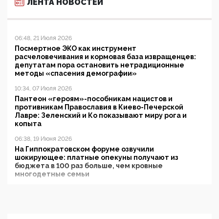
ЛЕНТА НОВОСТЕЙ
06:48, 21 Июля 2026
Посмертное ЭКО как инструмент
расчеловечивания и кормовая база извращенцев:
депутатам пора остановить нетрадиционные
методы «спасения демографии»
10:34, 07 Июля 2026
Пантеон «героям»-пособникам нацистов и
противникам Православия в Киево-Печерской
Лавре: Зеленский и Ко показывают миру рога и
копыта
06:38, 19 Июня 2026
На Гиппократовском форуме озвучили
шокирующее: платные опекуны получают из
бюджета в 100 раз больше, чем кровные
многодетные семьи
05:00, 13 Июня 2026
Разбор учебника Обществознания под редакцией
Медведева: суверенитет, традиционные ценности
и немного двоемыслия