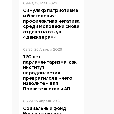
09:40, 06 Мая 2026
Симулякр патриотизма
и благолепия:
профилактика негатива
среди молодежи снова
отдана на откуп
«движперам»
03:35, 25 Апреля 2026
120 лет
парламентаризма: как
институт
народовластия
превратился в «чего
изволите» для
Правительства и АП
06:29, 15 Апреля 2026
Социальный фонд
России – пионер