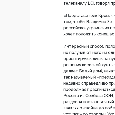
телеканалу LCI, говоря п
«Представитель Кремля» 
том, чтобы Владимир Зел
российско-украинских пе
хочет положить конец во
Интересный способ полож
не получив от него ни од
ориентируясь лишь на п
решения киевской хунты 
делает Белый дом), нача
так называемый «президе
недавно справедливо при
продолжает распинаться
Россию из Совбеза ООН,
раздувая постановочный 
заявляя о «войне до поб
уступки» со стороны Укра