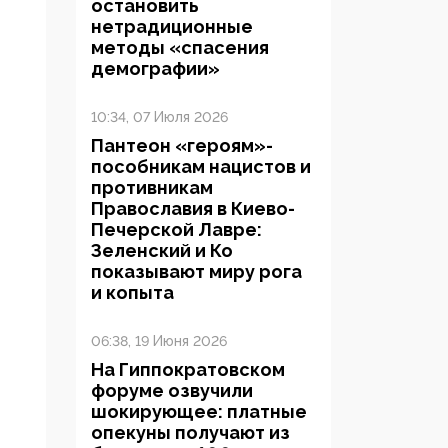
остановить
нетрадиционные
методы «спасения
демографии»
10:34, 07 Июля 2026
Пантеон «героям»-
пособникам нацистов и
противникам
Православия в Киево-
Печерской Лавре:
Зеленский и Ко
показывают миру рога
и копыта
06:38, 19 Июня 2026
На Гиппократовском
форуме озвучили
шокирующее: платные
опекуны получают из