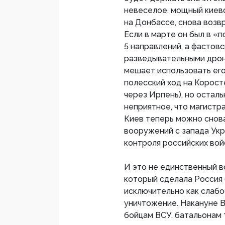
невеселое, мощный киев
на Донбассе, снова воз
Если в марте он был в «
5 направлений, а фастов
разведывательными дрона
мешает использовать его
полесский ход на Корост
через Ирпень), но остал
неприятное, что магистр
Киев теперь можно снов
вооружений с запада Укр
контроля российских вой
И это не единственный 
который сделала Россия
исключительно как слабо
уничтожение. Накануне 
бойцам ВСУ, батальонам