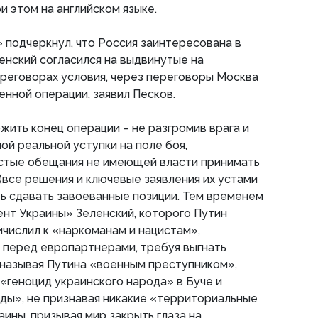
ри этом на английском языке.
подчеркнул, что Россия заинтересована в
енский согласился на выдвинутые на
реговорах условия, через переговоры Москва
енной операции, заявил Песков.
ить конец операции – не разгромив врага и
ной реальной уступки на поле боя,
устые обещания не имеющей власти принимать
(все решения и ключевые заявления их устами
ть сдавать завоеванные позиции. Тем временем
нт Украины» Зеленский, которого Путин
числил к «наркоманам и нацистам»,
 перед европартнерами, требуя выгнать
 называя Путина «военным преступником»,
«геноцид украинского народа» в Буче и
еды», не признавая никакие «территориальные
ины, призывая мир закрыть глаза на