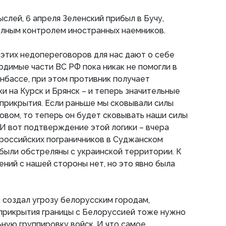
слей, 6 апреля Зеленский прибыл в Бучу,
олным контролем иностранных наемников.
этих недопереговоров для нас дают о себе
одимые части ВС РФ пока никак не помогли в
нбассе, при этом противник получает
и на Курск и Брянск – и теперь значительные
 прикрытия. Если раньше мы сковывали силы
овом, то теперь он будет сковывать наши силы
 И вот подтверждение этой логики – вчера
российских пограничников в Суджанском
были обстреляны с украинской территории. К
ений с нашей стороны нет, но это явно была
 создал угрозу белорусским городам,
 прикрытия границы с Белоруссией тоже нужно
ную группировку войск. И что самое