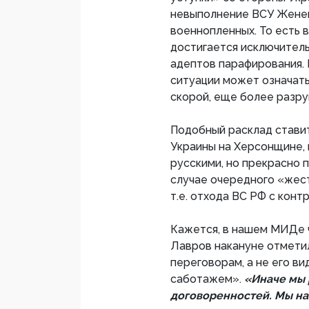
невыполнение ВСУ Женев
военнопленных. То есть 
достигается исключитель
адептов парафирования.
ситуации может означат
скорой, еще более разр
Подобный расклад ставит
Украины на Херсонщине, 
русскими, но прекрасно п
случае очередного «жес
т.е. отхода ВС РФ с кон
Кажется, в нашем МИДе 
Лавров накануне отметил
переговорам, а не его в
саботажем».
«Иначе мы 
договоренностей. Мы на 