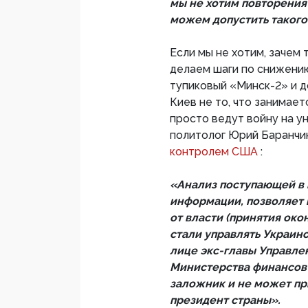
мы не хотим повторения
можем допустить такого
Если мы не хотим, зачем
делаем шаги по снижению
тупиковый «Минск-2» и д
Киев не то, что занимае
просто ведут войну на у
политолог Юрий Баранчик
контролем США
:
«Анализ поступающей в 
информации, позволяет 
от власти (принятия ок
стали управлять Украин
лице экс-главы Управле
Министерства финансов 
заложник и не может п
президент страны».