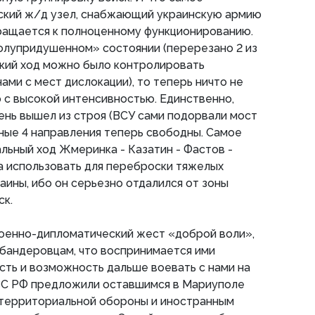
ский ж/д узел, снабжающий украинскую армию
вращается к полноценному функционированию.
полупридушенном» состоянии (перерезано 2 из
ский ход можно было контролировать
ми с мест дислокации), то теперь ничто не
 с высокой интенсивностью. Единственно,
ень вышел из строя (ВСУ сами подорвали мост
ьные 4 направления теперь свободны. Самое
альный ход Жмеринка - Казатин - Фастов -
а использовать для переброски тяжелых
аины, ибо он серьезно отдалился от зоны
ск.
военно-дипломатический жест «доброй воли»,
 бандеровцам, что воспринимается ими
сть и возможность дальше воевать с нами на
ВС РФ предложили оставшимся в Мариуполе
 территориальной обороны и иностранным