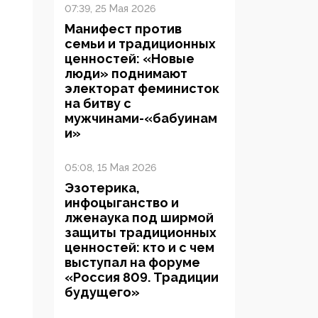
07:39, 25 Мая 2026
Манифест против
семьи и традиционных
ценностей: «Новые
люди» поднимают
электорат феминисток
на битву с
мужчинами-«бабуинам
и»
05:08, 15 Мая 2026
Эзотерика,
инфоцыганство и
лженаука под ширмой
защиты традиционных
ценностей: кто и с чем
выступал на форуме
«Россия 809. Традиции
будущего»