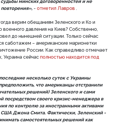
 судьбы минских договоренностей и не
 повторения»,
-
отметил Лавров
.
 тогда верим обещаниям Зеленского и Ко и
 военного давления на Киев? Собственно,
овел до нынешней ситуации. Только сейчас
тся саботажем – американские марионетки
ничтожение России. Как справедливо отмечает
, Украина сейчас
полностью находится под
последние несколько суток с Украины
предположить, что американцы отстранили
ончательных решений) Зеленского и сами
ой посредством своего кризис-менеджера в
ния по контролю за иностранными активами
США Джона Смита. Фактически, Зеленский -
ринимать самостоятельных решений как