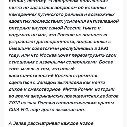
столиц, поэтому за процессом обогащения
никто не задавался вопросом об истинных
намерениях путинского режима и возможных
ядовитых последствиях усиления антизападной
риторики внутри самой России. Никто и
подумать не мог, что Россию не полностью
устраивают договоренности, подписанные с
бывшими советскими республиками в 1991
году, или что Москва хочет перезагрузить свои
отношения с извечными соперниками. Более
того, мысль о том, что новый
капиталистический Кремль стремится
сцепиться с Западом выглядела как нечто
дикое и смехотворное. Митта Ромни, который
во время американских президентских дебатов
2012 назвал Россию геополитическим врагом
США №1, еще долго высмеивали.
А Запад рассматривал каждое новое