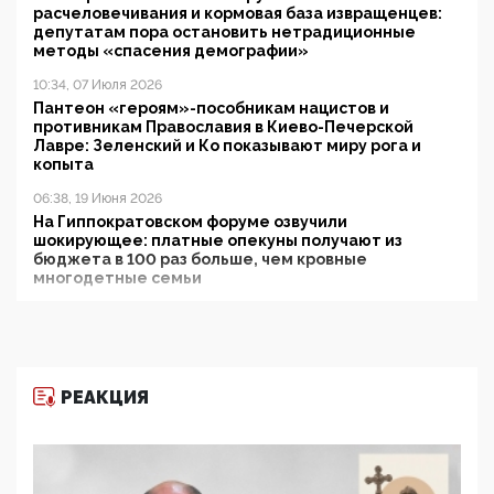
расчеловечивания и кормовая база извращенцев:
депутатам пора остановить нетрадиционные
методы «спасения демографии»
10:34, 07 Июля 2026
Пантеон «героям»-пособникам нацистов и
противникам Православия в Киево-Печерской
Лавре: Зеленский и Ко показывают миру рога и
копыта
06:38, 19 Июня 2026
На Гиппократовском форуме озвучили
шокирующее: платные опекуны получают из
бюджета в 100 раз больше, чем кровные
многодетные семьи
05:00, 13 Июня 2026
Разбор учебника Обществознания под редакцией
Медведева: суверенитет, традиционные ценности
и немного двоемыслия
РЕАКЦИЯ
11:53, 09 Июня 2026
Прокуратура наконец увидела экстремистскую
деятельность ИИТО ЮНЕСКО в России, но
цифроглобалисты продолжают определять
повестку в образовании