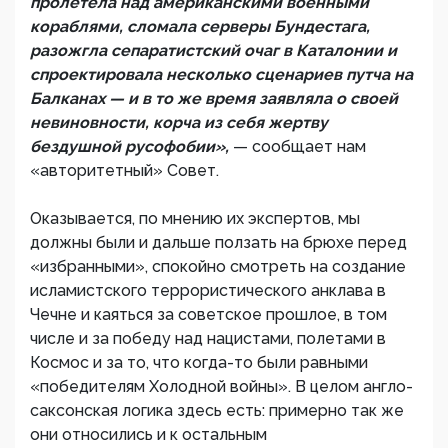
пролетела над американскими военными
кораблями, сломала серверы Бундестага,
разожгла сепаратистский очаг в Каталонии и
спроектировала несколько сценариев путча на
Балканах — и в то же время заявляла о своей
невиновности, корча из себя жертву
бездушной русофобии»,
— сообщает нам
«авторитетный» Совет.
Оказывается, по мнению их экспертов, мы
должны были и дальше ползать на брюхе перед
«избранными», спокойно смотреть на создание
исламистского террористического анклава в
Чечне и каяться за советское прошлое, в том
числе и за победу над нацистами, полетами в
Космос и за то, что когда-то были равными
«победителям Холодной войны». В целом англо-
саксонская логика здесь есть: примерно так же
они относились и к остальным