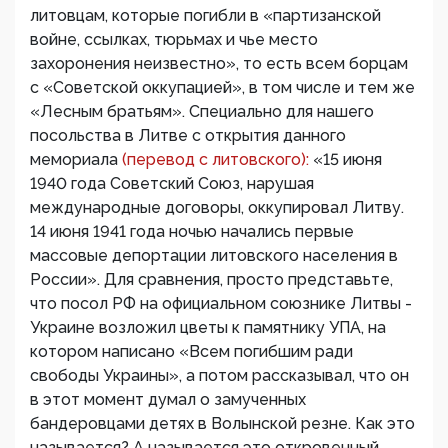
литовцам, которые погибли в «партизанской
войне, ссылках, тюрьмах и чье место
захоронения неизвестно», то есть всем борцам
с «Советской оккупацией», в том числе и тем же
«Лесным братьям». Специально для нашего
посольства в Литве с открытия данного
мемориала
(перевод с литовского):
«15 июня
1940 года Советский Союз, нарушая
международные договоры, оккупировал Литву.
14 июня 1941 года ночью начались первые
массовые депортации литовского населения в
России». Для сравнения, просто представьте,
что посол РФ на официальном союзнике Литвы -
Украине возложил цветы к памятнику УПА, на
котором написано «Всем погибшим ради
свободы Украины», а потом рассказывал, что он
в этот момент думал о замученных
бандеровцами детях в Волынской резне. Как это
называется? А называется это откровенный