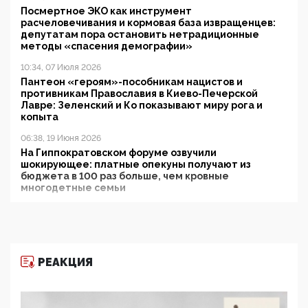
Посмертное ЭКО как инструмент
расчеловечивания и кормовая база извращенцев:
депутатам пора остановить нетрадиционные
методы «спасения демографии»
10:34, 07 Июля 2026
Пантеон «героям»-пособникам нацистов и
противникам Православия в Киево-Печерской
Лавре: Зеленский и Ко показывают миру рога и
копыта
06:38, 19 Июня 2026
На Гиппократовском форуме озвучили
шокирующее: платные опекуны получают из
бюджета в 100 раз больше, чем кровные
многодетные семьи
05:00, 13 Июня 2026
Разбор учебника Обществознания под редакцией
Медведева: суверенитет, традиционные ценности
и немного двоемыслия
РЕАКЦИЯ
11:53, 09 Июня 2026
Прокуратура наконец увидела экстремистскую
деятельность ИИТО ЮНЕСКО в России, но
цифроглобалисты продолжают определять