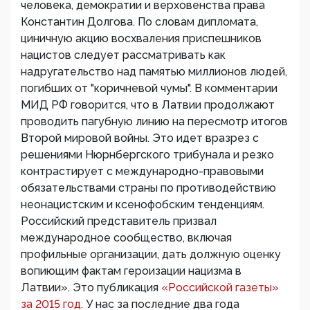
человека, демократии и верховенства права
Константин Долгова. По словам дипломата,
циничную акцию восхваления приспешников
нацистов следует рассматривать как
надругательство над памятью миллионов людей,
погибших от "коричневой чумы". В комментарии
МИД РФ говорится, что в Латвии продолжают
проводить пагубную линию на пересмотр итогов
Второй мировой войны. Это идет вразрез с
решениями Нюрнбергского трибунала и резко
контрастирует с международно-правовыми
обязательствами страны по противодействию
неонацистским и ксенофобским тенденциям.
Российский представитель призвал
международное сообщество, включая
профильные организации, дать должную оценку
вопиющим фактам героизации нацизма в
Латвии». Это публикация
«Российской газеты»
за 2015 год.
У нас за последние два года