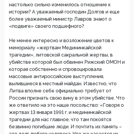
настолько сильно изменилось отношение к
истории? А уважаемый господин Долгов и еще
более уважаемый министр Лавров знают о
«подвиге» своего подшефного?
Не менее интересно и возложение цветов к
мемориалу «жертвам Медининкайской
трагедии», литовской сакральной жертвы, в
убийстве которой был обвинен Рижский ОМОН и
которая собственно и спровоцировала
массовые антироссийские выступления,
вылившиеся в местный майдан. Известно, что
Литва вполне себе официально требует от
России признать свою вину в этом убийстве. Что
же ответило на это наше посольство: «Говоря о
жертвах 13 января 1991 г. и медининкайской
трагедии для нас главное, что там покоятся
безвинно погибшие люди. И почтить их память –
это долг любого человека. Что же касается их