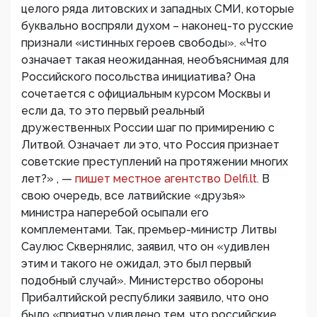
целого ряда литовских и западных СМИ, которые
буквально воспряли духом – наконец-то русские
признали «истинных героев свободы». «Что
означает такая неожиданная, необъяснимая для
Российского посольства инициатива? Она
сочетается с официальным курсом Москвы и
если да, то это первый реальный
дружественных России шаг по примирению с
Литвой. Означает ли это, что Россия признает
советские преступлений на протяжении многих
лет?» , —
пишет местное агентство Delfi.lt.
В
свою очередь, все латвийские «друзья»
министра наперебой осыпали его
комплементами. Так, премьер-министр Литвы
Саулюс Сквернялис, заявил, что он «удивлен
этим и такого не ожидал, это был первый
подобный случай». Министерство обороны
Прибалтийской республики заявило, что оно
было «приятно удивлено тем, что российские