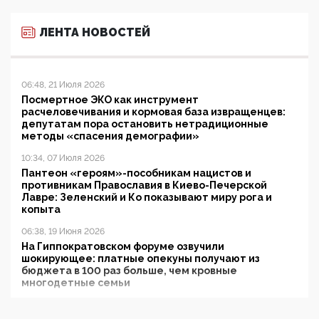
ЛЕНТА НОВОСТЕЙ
06:48, 21 Июля 2026
Посмертное ЭКО как инструмент
расчеловечивания и кормовая база извращенцев:
депутатам пора остановить нетрадиционные
методы «спасения демографии»
10:34, 07 Июля 2026
Пантеон «героям»-пособникам нацистов и
противникам Православия в Киево-Печерской
Лавре: Зеленский и Ко показывают миру рога и
копыта
06:38, 19 Июня 2026
На Гиппократовском форуме озвучили
шокирующее: платные опекуны получают из
бюджета в 100 раз больше, чем кровные
многодетные семьи
05:00, 13 Июня 2026