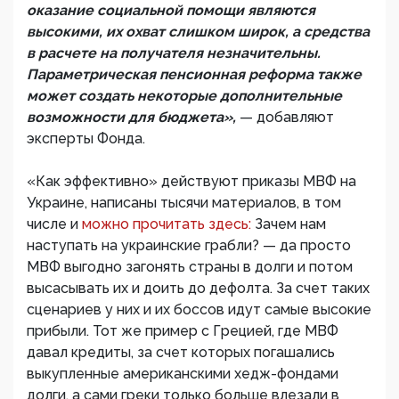
оказание социальной помощи являются
высокими, их охват слишком широк, а средства
в расчете на получателя незначительны.
Параметрическая пенсионная реформа также
может создать некоторые дополнительные
возможности для бюджета»,
— добавляют
эксперты Фонда.
«Как эффективно» действуют приказы МВФ на
Украине, написаны тысячи материалов, в том
числе и
можно прочитать здесь:
Зачем нам
наступать на украинские грабли? — да просто
МВФ выгодно загонять страны в долги и потом
высасывать их и доить до дефолта. За счет таких
сценариев у них и их боссов идут самые высокие
прибыли. Тот же пример с Грецией, где МВФ
давал кредиты, за счет которых погашались
выкупленные американскими хедж-фондами
долги, а сами греки только больше влезали в