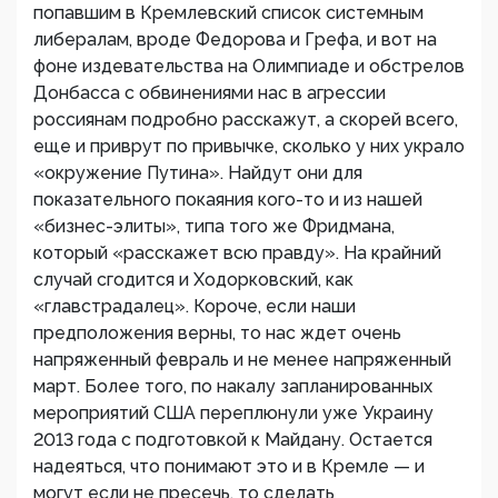
попавшим в Кремлевский список системным
либералам, вроде Федорова и Грефа, и вот на
фоне издевательства на Олимпиаде и обстрелов
Донбасса с обвинениями нас в агрессии
россиянам подробно расскажут, а скорей всего,
еще и приврут по привычке, сколько у них украло
«окружение Путина». Найдут они для
показательного покаяния кого-то и из нашей
«бизнес-элиты», типа того же Фридмана,
который «расскажет всю правду». На крайний
случай сгодится и Ходорковский, как
«главстрадалец». Короче, если наши
предположения верны, то нас ждет очень
напряженный февраль и не менее напряженный
март. Более того, по накалу запланированных
мероприятий США переплюнули уже Украину
2013 года с подготовкой к Майдану. Остается
надеяться, что понимают это и в Кремле — и
могут если не пресечь, то сделать