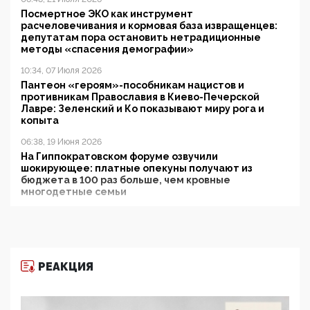
Посмертное ЭКО как инструмент
расчеловечивания и кормовая база извращенцев:
депутатам пора остановить нетрадиционные
методы «спасения демографии»
10:34, 07 Июля 2026
Пантеон «героям»-пособникам нацистов и
противникам Православия в Киево-Печерской
Лавре: Зеленский и Ко показывают миру рога и
копыта
06:38, 19 Июня 2026
На Гиппократовском форуме озвучили
шокирующее: платные опекуны получают из
бюджета в 100 раз больше, чем кровные
многодетные семьи
05:00, 13 Июня 2026
Разбор учебника Обществознания под редакцией
Медведева: суверенитет, традиционные ценности
и немного двоемыслия
РЕАКЦИЯ
11:53, 09 Июня 2026
Прокуратура наконец увидела экстремистскую
деятельность ИИТО ЮНЕСКО в России, но