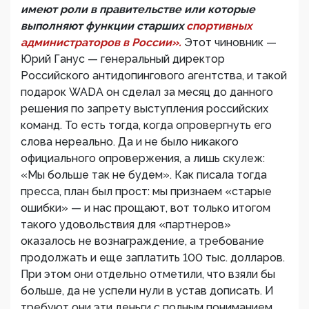
имеют роли в правительстве или которые
выполняют функции старших
спортивных
администраторов в России».
Этот чиновник —
Юрий Ганус — генеральный директор
Российского антидопингового агентства, и такой
подарок WADA он сделал за месяц до данного
решения по запрету выступления российских
команд. То есть тогда, когда опровергнуть его
слова нереально. Да и не было никакого
официального опровержения, а лишь скулеж:
«Мы больше так не будем». Как писала тогда
пресса, план был прост: мы признаем «старые
ошибки» — и нас прощают, вот только итогом
такого удовольствия для «партнеров»
оказалось не вознаграждение, а требование
продолжать и еще заплатить 100 тыс. долларов.
При этом они отдельно отметили, что взяли бы
больше, да не успели нули в устав дописать. И
требуют они эти деньги с полным пониманием,