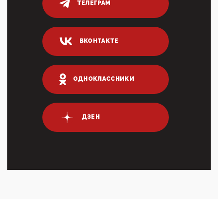
ТЕЛЕГРАМ
03:35, 10 Апреля 2026
Суммарное вознаграждение менеджменту в 15
крупных банках по итогам 2025 года превысило 63
млрд руб. ...
ВКОНТАКТЕ
03:01, 10 Апреля 2026
Террорист и убийца Буданов вальяжно сообщил,
что союзники просили Киев не наносить удары по
энергети...
ОДНОКЛАССНИКИ
01:54, 10 Апреля 2026
ПрезидентПутинвчера вечером обьявил
Пасхальное перемирие с 16 часов субботы до конца
ДЗЕН
дня Воскресен...
01:09, 10 Апреля 2026
Цифроконцлагерь работает только на
входМошенники активно пользуются аккаунтами на
Госуслугах уме...
12:01, 10 Апреля 2026
Сионистское правительство благосклонно
разрешило православным христианам провести
обряд Схождения Бл...
09:40, 10 Апреля 2026