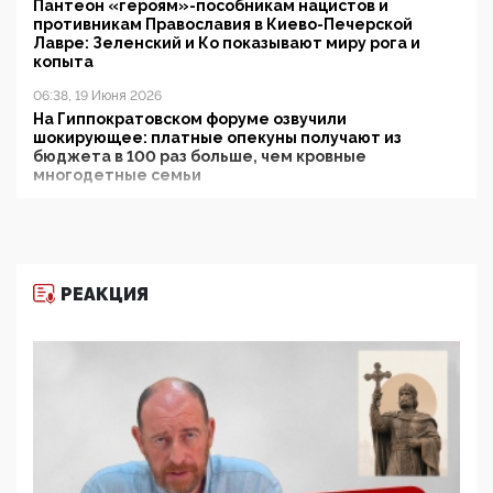
Пантеон «героям»-пособникам нацистов и
противникам Православия в Киево-Печерской
Лавре: Зеленский и Ко показывают миру рога и
копыта
06:38, 19 Июня 2026
На Гиппократовском форуме озвучили
шокирующее: платные опекуны получают из
бюджета в 100 раз больше, чем кровные
многодетные семьи
05:00, 13 Июня 2026
Разбор учебника Обществознания под редакцией
Медведева: суверенитет, традиционные ценности
и немного двоемыслия
РЕАКЦИЯ
11:53, 09 Июня 2026
Прокуратура наконец увидела экстремистскую
деятельность ИИТО ЮНЕСКО в России, но
цифроглобалисты продолжают определять
повестку в образовании
09:43, 01 Июня 2026
5G за счет здоровья граждан: Минцифры намерено
отобрать у регионов и муниципалитетов право
защищать жилые дома и социальные объекты от