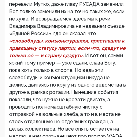
перевели Мутко, даже главу РУСАДА заменили.
Вот только заменили их на точно таких же, если
не хуже. И возвращаемся здесь мы к речи
Владимира Владимировича на недавнем съезде
«Единой России», где он сказал, что
«словоблуды, конъюнктурщики, приставшие к
правящему статусу партии, если что, сдадут не
только её — и страну сдадут».
И вот он, самый
яркий тому пример — уже сдали, слава Богу,
пока хоть только в спорте. Но ведь эти
словоблуды и конъюнктурщики никуда не
делись, двигаясь по кругу из одного ведомства в
другое в рамках ротации. Нынешние события
показали, что нужно не кровати двигать, а
проводить полномасштабную чистку с
отправкой на вольные хлеба, а то и в места не
столь отдаленные не отдельных граждан, а
целых коллективов. Но все опять остается на
местах, а нам опять вещают про плохую WADA,