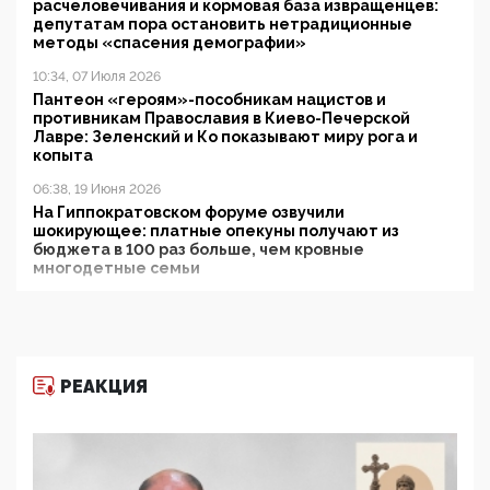
расчеловечивания и кормовая база извращенцев:
депутатам пора остановить нетрадиционные
методы «спасения демографии»
10:34, 07 Июля 2026
Пантеон «героям»-пособникам нацистов и
противникам Православия в Киево-Печерской
Лавре: Зеленский и Ко показывают миру рога и
копыта
06:38, 19 Июня 2026
На Гиппократовском форуме озвучили
шокирующее: платные опекуны получают из
бюджета в 100 раз больше, чем кровные
многодетные семьи
05:00, 13 Июня 2026
Разбор учебника Обществознания под редакцией
Медведева: суверенитет, традиционные ценности
и немного двоемыслия
РЕАКЦИЯ
11:53, 09 Июня 2026
Прокуратура наконец увидела экстремистскую
деятельность ИИТО ЮНЕСКО в России, но
цифроглобалисты продолжают определять
повестку в образовании