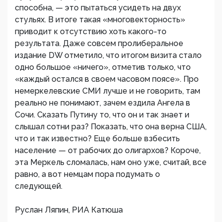
способна, — это пытаться усидеть на двух
стульях. В итоге такая «многовекторность»
приводит к отсутствию хоть какого-то
результата. Даже совсем пролиберальное
издание DW отметило, что итогом визита стало
одно большое «ничего», отметив только, что
«каждый остался в своем часовом поясе». Про
немеркелевские СМИ лучше и не говорить, там
реально не понимают, зачем ездила Ангела в
Сочи. Сказать Путину то, что он и так знает и
слышал сотни раз? Показать, что она верна США,
что и так известно? Еще больше взбесить
население — от рабочих до олигархов? Короче,
эта Меркель сломалась, нам оно уже, считай, все
равно, а вот немцам пора подумать о
следующей.
Руслан Ляпин, РИА Катюша