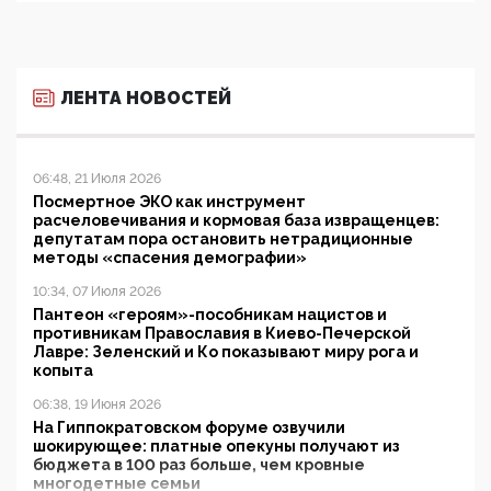
ЛЕНТА НОВОСТЕЙ
06:48, 21 Июля 2026
Посмертное ЭКО как инструмент
расчеловечивания и кормовая база извращенцев:
депутатам пора остановить нетрадиционные
методы «спасения демографии»
10:34, 07 Июля 2026
Пантеон «героям»-пособникам нацистов и
противникам Православия в Киево-Печерской
Лавре: Зеленский и Ко показывают миру рога и
копыта
06:38, 19 Июня 2026
На Гиппократовском форуме озвучили
шокирующее: платные опекуны получают из
бюджета в 100 раз больше, чем кровные
многодетные семьи