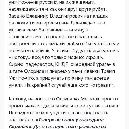
уничтожения русских, на их же деньги,
наслаждаясь тем, как они друг друга рубят.
Заодно Владимир Владимирович на пальцах
разложил и интересы пана Дональда с его
украинскими батраками — впихнуть
«союзничкам» газ подороже и заполнить
построенные терминалы, дабы отбить затраты и
получить прибыль. А значит, будут привязывать к
«Потоку» все, что только можно: Украину,
Сирию, педерастов, КНДР, очередной ураган в
штате Флорида и диарею у пани Иванки Трамп.
Уж что-что, а придумать причину там всегда
умели. На крайней случай еще кого «отравят».
К слову, на вопрос о Скрипалях Меркель просто
промолчала и сделала вид, что ее тут нет, а наш
Президент не мог упустить шанс подколоть
партнеров.
«Теперь по поводу господина
Скрипаля. Да, я сегодня тоже услышал из