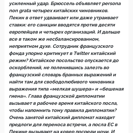
усиленный удар. Брюссель объявляет persona
non grata четырех китайских чиновников.
Пекин в ответ удваивает или даже утраивает
ставки: его санкции вводятся против десяти
европейцев и четырех организаций. И дальше
все в таком же несбалансированном,
неприятном духе. Сотрудник французского
фонда упорно критикует в Twitter китайский
режим? Китайское посольство опускается до
оскорблений, не поленившись залезть во
французский словарь бранных выражений и
найти там для свободолюбивого чиновника
выражения типа «мелкая шушера» и «бешеная
гиена». Глава французской дипломатии
вызывает в рабочее время китайского посла,
чтобы напомнить тому правила дипломатии?
Очень занятой китайский дипломат находит
предлоги для переноса встречи, а посла ЕС в
Пекине вызывают на ковер посреди ночи. И