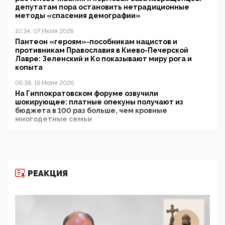
депутатам пора остановить нетрадиционные
методы «спасения демографии»
10:34, 07 Июля 2026
Пантеон «героям»-пособникам нацистов и
противникам Православия в Киево-Печерской
Лавре: Зеленский и Ко показывают миру рога и
копыта
06:38, 19 Июня 2026
На Гиппократовском форуме озвучили
шокирующее: платные опекуны получают из
бюджета в 100 раз больше, чем кровные
многодетные семьи
05:00, 13 Июня 2026
Разбор учебника Обществознания под редакцией
Медведева: суверенитет, традиционные ценности
и немного двоемыслия
РЕАКЦИЯ
11:53, 09 Июня 2026
Прокуратура наконец увидела экстремистскую
деятельность ИИТО ЮНЕСКО в России, но
цифроглобалисты продолжают определять
повестку в образовании