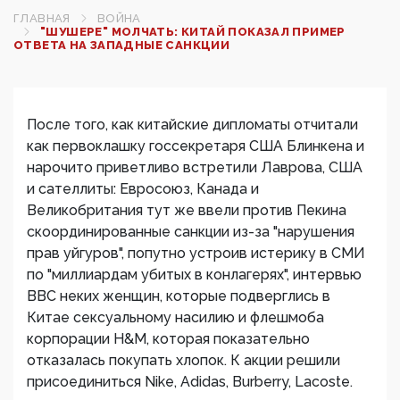
ГЛАВНАЯ
ВОЙНА
"ШУШЕРЕ" МОЛЧАТЬ: КИТАЙ ПОКАЗАЛ ПРИМЕР
ОТВЕТА НА ЗАПАДНЫЕ САНКЦИИ
После того, как китайские дипломаты отчитали
как первоклашку госсекретаря США Блинкена и
нарочито приветливо встретили Лаврова, США
и сателлиты: Евросоюз, Канада и
Великобритания тут же ввели против Пекина
скоординированные санкции из-за "нарушения
прав уйгуров", попутно устроив истерику в СМИ
по "миллиардам убитых в конлагерях", интервью
ВВС неких женщин, которые подверглись в
Китае сексуальному насилию и флешмоба
корпорации H&M, которая показательно
отказалась покупать хлопок. К акции решили
присоединиться Nike, Adidas, Burberry, Lacoste.