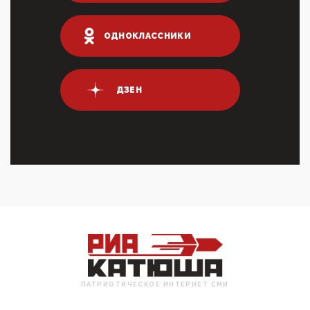
Террорист и убийца Буданов вальяжно сообщил,
что союзники просили Киев не наносить удары по
энергети...
ОДНОКЛАССНИКИ
01:54, 10 Апреля 2026
ПрезидентПутинвчера вечером обьявил
Пасхальное перемирие с 16 часов субботы до конца
ДЗЕН
дня Воскресен...
01:09, 10 Апреля 2026
Цифроконцлагерь работает только на
входМошенники активно пользуются аккаунтами на
Госуслугах уме...
12:01, 10 Апреля 2026
Сионистское правительство благосклонно
разрешило православным христианам провести
обряд Схождения Бл...
09:40, 10 Апреля 2026
Честно говоря, ситуация с продвижением через
российские крупнейшие СМИ персоны Эррола
Маска (отца Ил...
ПАТРИОТИЧЕСКОЕ ИНТЕРНЕТ СМИ
07:11, 10 Апреля 2026
Те, кто стоят за массовым завозом в Россию