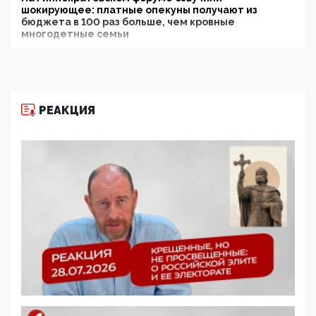
шокирующее: платные опекуны получают из
бюджета в 100 раз больше, чем кровные
многодетные семьи
05:00, 13 Июня 2026
Разбор учебника Обществознания под редакцией
Медведева: суверенитет, традиционные ценности
и немного двоемыслия
РЕАКЦИЯ
11:53, 09 Июня 2026
Прокуратура наконец увидела экстремистскую
деятельность ИИТО ЮНЕСКО в России, но
цифроглобалисты продолжают определять
повестку в образовании
09:43, 01 Июня 2026
5G за счет здоровья граждан: Минцифры намерено
отобрать у регионов и муниципалитетов право
защищать жилые дома и социальные объекты от
ЭМИ
05:58, 26 Мая 2026
Роскомнадзор освободили от борца с
деструктивным и опасным контентом
07:39, 25 Мая 2026