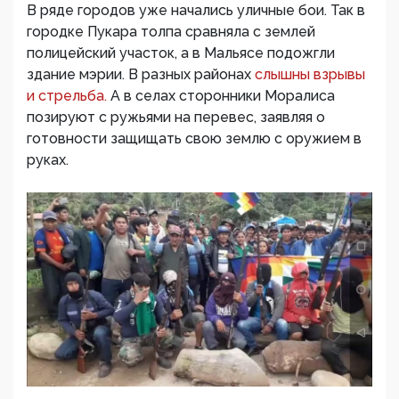
В ряде городов уже начались уличные бои. Так в
городке Пукара толпа сравняла с землей
полицейский участок, а в Мальясе подожгли
здание мэрии. В разных районах
слышны взрывы
и стрельба.
А в селах сторонники Моралиса
позируют с ружьями на перевес, заявляя о
готовности защищать свою землю с оружием в
руках.