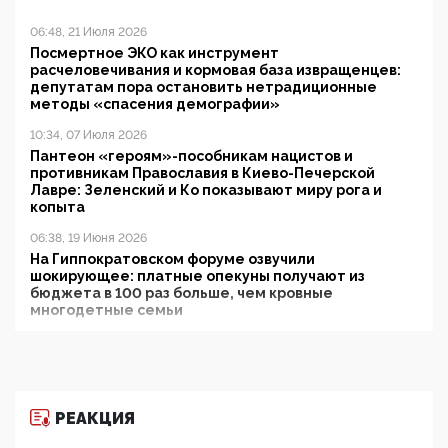
06:48, 21 Июля 2026
Посмертное ЭКО как инструмент
расчеловечивания и кормовая база извращенцев:
депутатам пора остановить нетрадиционные
методы «спасения демографии»
10:34, 07 Июля 2026
Пантеон «героям»-пособникам нацистов и
противникам Православия в Киево-Печерской
Лавре: Зеленский и Ко показывают миру рога и
копыта
06:38, 19 Июня 2026
На Гиппократовском форуме озвучили
шокирующее: платные опекуны получают из
бюджета в 100 раз больше, чем кровные
многодетные семьи
05:00, 13 Июня 2026
Разбор учебника Обществознания под редакцией
Медведева: суверенитет, традиционные ценности
и немного двоемыслия
РЕАКЦИЯ
11:53, 09 Июня 2026
Прокуратура наконец увидела экстремистскую