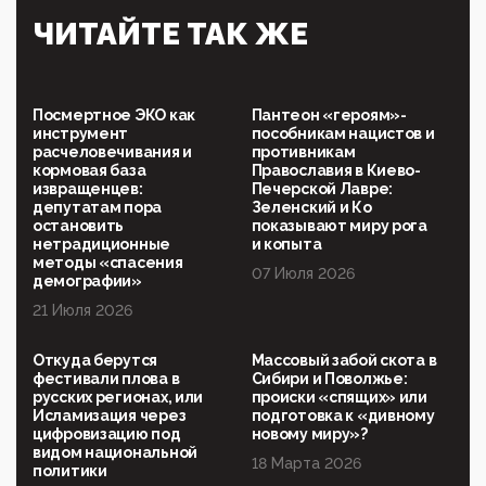
Симулякр патриотизма и благолепия:
ЧИТАЙТЕ ТАК ЖЕ
профилактика негатива среди молодежи снова
отдана на откуп «движперам»
03:35, 25 Апреля 2026
120 лет парламентаризма: как институт
Посмертное ЭКО как
Пантеон «героям»-
народовластия превратился в «чего изволите» для
инструмент
пособникам нацистов и
Правительства и АП
расчеловечивания и
противникам
кормовая база
Православия в Киево-
06:29, 15 Апреля 2026
извращенцев:
Печерской Лавре:
Социальный фонд России – пионер жесткого
депутатам пора
Зеленский и Ко
внедрения цифроконцлагеря: работников СФР по
остановить
показывают миру рога
всей стране принуждают ставить MAX ID под
нетрадиционные
и копыта
угрозой увольнения
методы «спасения
07 Июля 2026
демографии»
10:02, 10 Апреля 2026
21 Июля 2026
Президент РАН Красников о том, что родители в
будущем смогут генетически смоделировать
ребенка:"...
Откуда берутся
Массовый забой скота в
фестивали плова в
Сибири и Поволжье:
09:07, 10 Апреля 2026
русских регионах, или
происки «спящих» или
Ачто, так можно было?Стоило России хоть капельку
Исламизация через
подготовка к «дивному
показать зубы, отправивроссийский фрегат
цифровизацию под
новому миру»?
Адмир...
видом национальной
18 Марта 2026
политики
05:52, 10 Апреля 2026