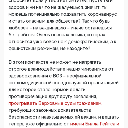
спросить? Если у тебя нет антител, пусть ты и
здоров и ни на что не жалуешься, значит, ты
можешь потенциально подхватить коронавирус
и стать опасным для общества? Так что будь
любезен – на вакцинацию – иначе останешься
без работы. Очень опасная логика, которая
относится уже вовсе не к демократическим, а к
фашистским режимам, не находите?
В этом контексте не может не напрягать
строгое взаимодействие наших чиновников от
здравоохранения с ВОЗ – неофициальной
околомедицинской псевдонаучной организацией,
для которой стало нормой делать
противоречащие друг другу заявления,
проигрывать Верховные суды гражданам,
требующих законных доказательств
безопасности навязываемых ей вакцин, и вещать
теперь уже официально от
имени Билла Гейтса и