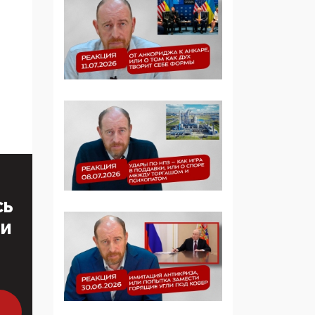
Симулякр патриотизма
и благолепия:
профилактика негатива
среди молодежи снова
отдана на откуп
«движперам»
03:35, 25 Апреля 2026
120 лет
парламентаризма: как
институт
народовластия
превратился в «чего
СЬ
изволите» для
Правительства и АП
ТИ
06:29, 15 Апреля 2026
Социальный фонд
России – пионер
жесткого внедрения