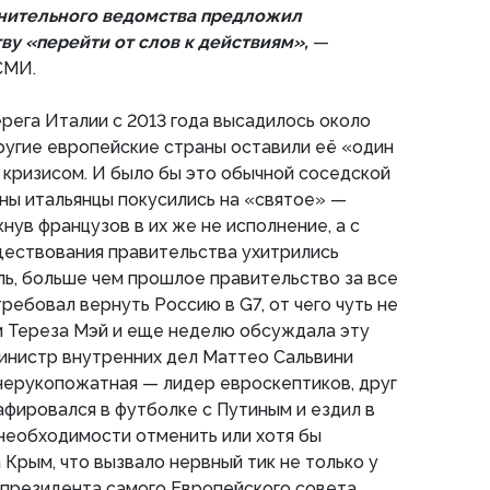
анительного ведомства предложил
ву «перейти от слов к действиям»,
—
СМИ.
ерега Италии с 2013 года высадилось около
другие европейские страны оставили её «один
 кризисом. И было бы это обычной соседской
оны итальянцы покусились на «святое» —
нув французов в их же не исполнение, а с
уществования правительства ухитрились
ь, больше чем прошлое правительство за все
ребовал вернуть Россию в G7, от чего чуть не
 Тереза Мэй и еще неделю обсуждала эту
министр внутренних дел Маттео Сальвини
 нерукопожатная — лидер евроскептиков, друг
афировался в футболке с Путиным и ездил в
 необходимости отменить или хотя бы
 Крым, что вызвало нервный тик не только у
 президента самого Европейского совета