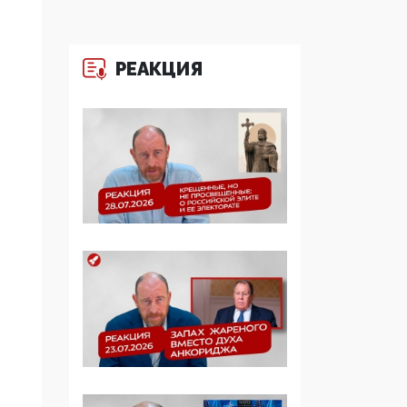
Манифест против
семьи и традиционных
ценностей: «Новые
люди» поднимают
РЕАКЦИЯ
электорат феминисток
на битву с
мужчинами-«бабуинам
и»
05:08, 15 Мая 2026
Эзотерика,
инфоцыганство и
лженаука под ширмой
защиты традиционных
ценностей: кто и с чем
выступал на форуме
«Россия 809. Традиции
будущего»
09:40, 06 Мая 2026