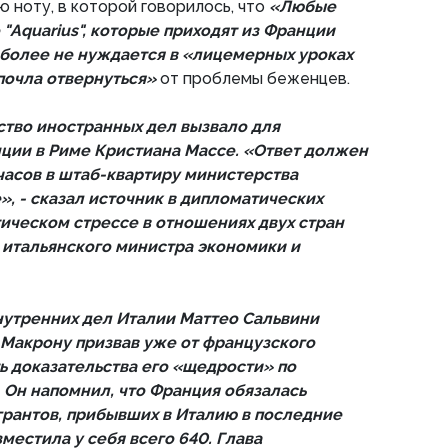
 ноту, в которой говорилось, что
«Любые
"Aquarius", которые приходят из Франции
 более не нуждается в «лицемерных уроках
дпочла отвернуться»
от проблемы беженцев.
тво иностранных дел вызвало для
ции в Риме Кристиана Массе. «Ответ должен
 часов в штаб-квартиру министерства
, - сказал источник в дипломатических
тическом стрессе в отношениях двух стран
а итальянского министра экономики и
утренних дел Италии Маттео Сальвини
Макрону призвав уже от французского
ь доказательства его «щедрости» по
Он напомнил, что Франция обязалась
игрантов, прибывших в Италию в последние
зместила у себя всего 640. Глава