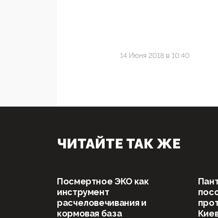
14 Июня 2018 в 10:40
ЧИТАЙТЕ ТАК ЖЕ
Посмертное ЭКО как
Пан
инструмент
посо
расчеловечивания и
прот
кормовая база
Киев