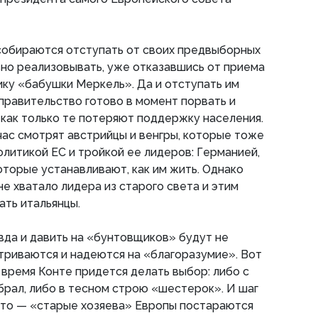
 собираются отступать от своих предвыборных
ивно реализовывать, уже отказавшись от приема
ику «бабушки Меркель». Да и отступать им
равительство готово в момент порвать и
, как только те потеряют поддержку населения.
час смотрят австрийцы и венгры, которые тоже
литикой ЕС и тройкой ее лидеров: Германией,
оторые устанавливают, как им жить. Однако
не хватало лидера из старого света и этим
ать итальянцы.
авда и давить на «бунтовщиков» будут не
атриваются и надеются на «благоразумие». Вот
время Конте придется делать выбор: либо с
брал, либо в тесном строю «шестерок». И шаг
кто — «старые хозяева» Европы постараются