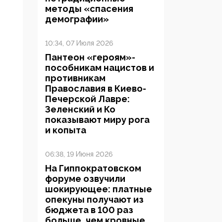
методы «спасения
демографии»
10:34, 07 Июля 2026
Пантеон «героям»-
пособникам нацистов и
противникам
Православия в Киево-
Печерской Лавре:
Зеленский и Ко
показывают миру рога
и копыта
06:38, 19 Июня 2026
На Гиппократовском
форуме озвучили
шокирующее: платные
опекуны получают из
бюджета в 100 раз
больше, чем кровные