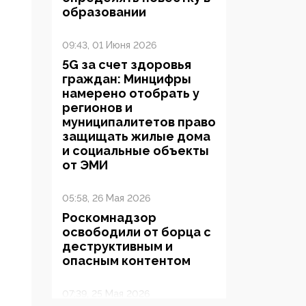
образовании
09:43, 01 Июня 2026
5G за счет здоровья
граждан: Минцифры
намерено отобрать у
регионов и
муниципалитетов право
защищать жилые дома
и социальные объекты
от ЭМИ
05:58, 26 Мая 2026
Роскомнадзор
освободили от борца с
деструктивным и
опасным контентом
07:39, 25 Мая 2026