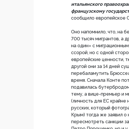
итальянского правоохр
французскому государст
сообщило европейское 
Оно напомнило, что, на б
700 тысяч мигрантов, а 
на один» с миграционным
ссорой, но с одной стор
европейские ценности, тк
другой они за 14 дней с
перебаламутить Брюссел
время. Сначала Конте пот
подавилась бутербродом
тему, а вице-премьер и 
(личность для ЕС крайне
русских, который фотогр
Крым) тогда же заявил о
пересмотреть санкции за
Петро Порошенко, но и у