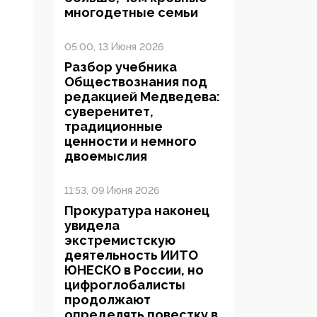
многодетные семьи
05:00, 13 Июня 2026
Разбор учебника
Обществознания под
редакцией Медведева:
суверенитет,
традиционные
ценности и немного
двоемыслия
11:53, 09 Июня 2026
Прокуратура наконец
увидела
экстремистскую
деятельность ИИТО
ЮНЕСКО в России, но
цифроглобалисты
продолжают
определять повестку в