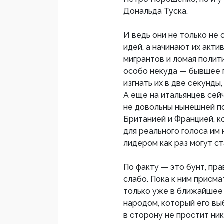
Дональда Туска.
И ведь они не только не
идей, а начинают их акт
мигрантов и ломая полит
особо некуда — бывшее п
изгнать их в две секунды
А еще на итальянцев сей
не довольны нынешней по
Британией и Францией, к
для реального голоса им 
лидером как раз могут ст
По факту — это бунт, пр
слабо. Пока к ним присм
только уже в ближайшее 
народом, который его вы
в сторону не простит ни