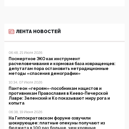
ЛЕНТА НОВОСТЕЙ
06:48, 21 Июля 2026
Посмертное ЭКО как инструмент
расчеловечивания и кормовая база извращенцев:
депутатам пора остановить нетрадиционные
методы «спасения демографии»
10:34, 07 Июля 2026
Пантеон «героям»-пособникам нацистов и
противникам Православия в Киево-Печерской
Лавре: Зеленский и Ко показывают миру рога и
копыта
06:38, 19 Июня 2026
На Гиппократовском форуме озвучили
шокирующее: платные опекуны получают из
бюджета в 100 раз больше, чем кровные