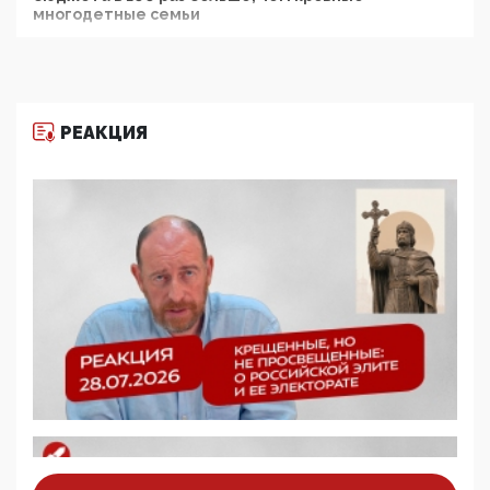
многодетные семьи
05:00, 13 Июня 2026
Разбор учебника Обществознания под редакцией
Медведева: суверенитет, традиционные ценности
и немного двоемыслия
РЕАКЦИЯ
11:53, 09 Июня 2026
Прокуратура наконец увидела экстремистскую
деятельность ИИТО ЮНЕСКО в России, но
цифроглобалисты продолжают определять
повестку в образовании
09:43, 01 Июня 2026
5G за счет здоровья граждан: Минцифры намерено
отобрать у регионов и муниципалитетов право
защищать жилые дома и социальные объекты от
ЭМИ
05:58, 26 Мая 2026
Роскомнадзор освободили от борца с
деструктивным и опасным контентом
07:39, 25 Мая 2026
Манифест против семьи и традиционных
ценностей: «Новые люди» поднимают электорат