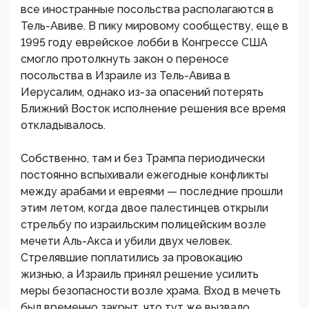
все иностранные посольства располагаются в
Тель-Авиве. В пику мировому сообществу, еще в
1995 году еврейское лобби в Конгрессе США
смогло протолкнуть закон о переносе
посольства в Израиле из Тель-Авива в
Иерусалим, однако из-за опасений потерять
Ближний Восток исполнение решения все время
откладывалось.
Собственно, там и без Трампа периодически
постоянно вспыхивали ежегодные конфликты
между арабами и евреями — последние прошли
этим летом, когда двое палестинцев открыли
стрельбу по израильским полицейским возле
мечети Аль-Акса и убили двух человек.
Стрелявшие поплатились за провокацию
жизнью, а Израиль принял решение усилить
меры безопасности возле храма. Вход в мечеть
был временно закрыт, что тут же вызвало