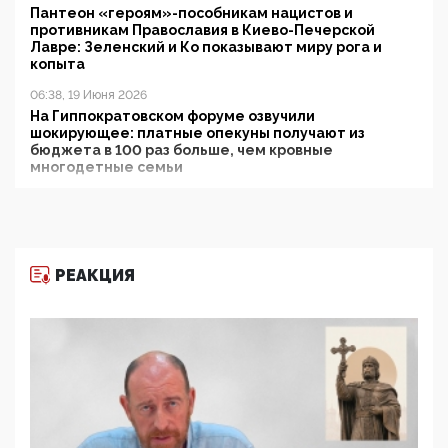
Пантеон «героям»-пособникам нацистов и
противникам Православия в Киево-Печерской
Лавре: Зеленский и Ко показывают миру рога и
копыта
06:38, 19 Июня 2026
На Гиппократовском форуме озвучили
шокирующее: платные опекуны получают из
бюджета в 100 раз больше, чем кровные
многодетные семьи
05:00, 13 Июня 2026
Разбор учебника Обществознания под редакцией
Медведева: суверенитет, традиционные ценности
и немного двоемыслия
РЕАКЦИЯ
11:53, 09 Июня 2026
Прокуратура наконец увидела экстремистскую
деятельность ИИТО ЮНЕСКО в России, но
цифроглобалисты продолжают определять
повестку в образовании
09:43, 01 Июня 2026
5G за счет здоровья граждан: Минцифры намерено
отобрать у регионов и муниципалитетов право
защищать жилые дома и социальные объекты от