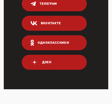
ТЕЛЕГРАМ
03:35, 10 Апреля 2026
Суммарное вознаграждение менеджменту в 15
крупных банках по итогам 2025 года превысило 63
млрд руб. ...
ВКОНТАКТЕ
03:01, 10 Апреля 2026
Террорист и убийца Буданов вальяжно сообщил,
что союзники просили Киев не наносить удары по
энергети...
ОДНОКЛАССНИКИ
01:54, 10 Апреля 2026
ПрезидентПутинвчера вечером обьявил
Пасхальное перемирие с 16 часов субботы до конца
ДЗЕН
дня Воскресен...
01:09, 10 Апреля 2026
Цифроконцлагерь работает только на
входМошенники активно пользуются аккаунтами на
Госуслугах уме...
12:01, 10 Апреля 2026
Сионистское правительство благосклонно
разрешило православным христианам провести
обряд Схождения Бл...