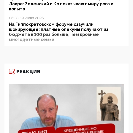
Лавре: Зеленский и Ко показывают миру рога и
копыта
06:38, 19 Июня 2026
На Гиппократовском форуме озвучили
шокирующее: платные опекуны получают из
бюджета в 100 раз больше, чем кровные
многодетные семьи
05:00, 13 Июня 2026
Разбор учебника Обществознания под редакцией
Медведева: суверенитет, традиционные ценности
и немного двоемыслия
РЕАКЦИЯ
11:53, 09 Июня 2026
Прокуратура наконец увидела экстремистскую
деятельность ИИТО ЮНЕСКО в России, но
цифроглобалисты продолжают определять
повестку в образовании
09:43, 01 Июня 2026
5G за счет здоровья граждан: Минцифры намерено
отобрать у регионов и муниципалитетов право
защищать жилые дома и социальные объекты от
ЭМИ