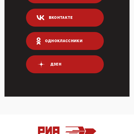
Суммарное вознаграждение менеджменту в 15
крупных банках по итогам 2025 года превысило 63
млрд руб. ...
ВКОНТАКТЕ
03:01, 10 Апреля 2026
Террорист и убийца Буданов вальяжно сообщил,
что союзники просили Киев не наносить удары по
энергети...
ОДНОКЛАССНИКИ
01:54, 10 Апреля 2026
ПрезидентПутинвчера вечером обьявил
Пасхальное перемирие с 16 часов субботы до конца
ДЗЕН
дня Воскресен...
01:09, 10 Апреля 2026
Цифроконцлагерь работает только на
входМошенники активно пользуются аккаунтами на
Госуслугах уме...
12:01, 10 Апреля 2026
Сионистское правительство благосклонно
разрешило православным христианам провести
обряд Схождения Бл...
09:40, 10 Апреля 2026
Честно говоря, ситуация с продвижением через