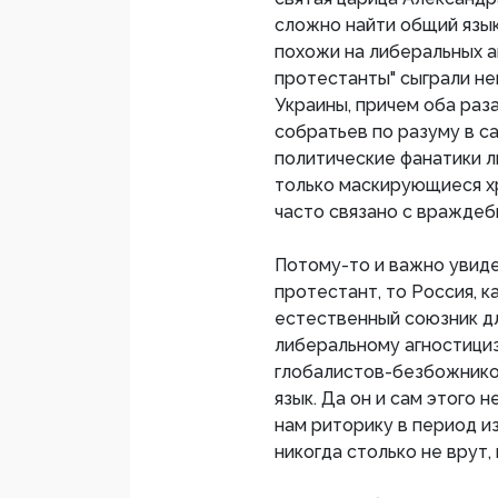
сложно найти общий язы
похожи на либеральных аг
протестанты" сыграли не
Украины, причем оба раз
собратьев по разуму в с
политические фанатики л
только маскирующиеся х
часто связано с вражде
Потому-то и важно увиде
протестант, то Россия, к
естественный союзник для
либеральному агностициз
глобалистов-безбожников
язык. Да он и сам этого 
нам риторику в период и
никогда столько не врут,