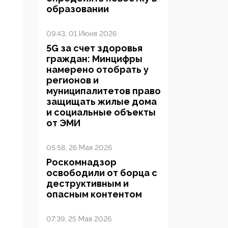
образовании
09:43, 01 Июня 2026
5G за счет здоровья
граждан: Минцифры
намерено отобрать у
регионов и
муниципалитетов право
защищать жилые дома
и социальные объекты
от ЭМИ
05:58, 26 Мая 2026
Роскомнадзор
освободили от борца с
деструктивным и
опасным контентом
07:39, 25 Мая 2026