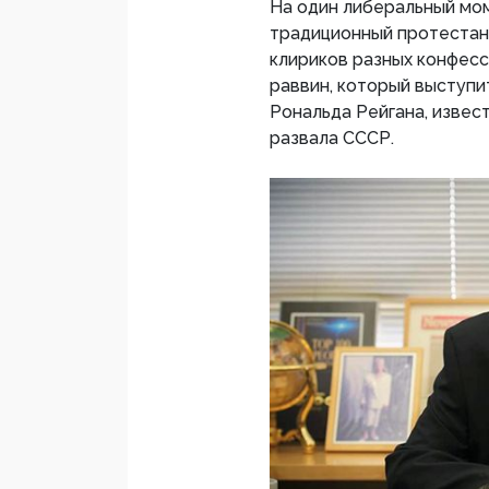
На один либеральный мом
традиционный протестант
клириков разных конфесси
раввин, который выступит
Рональда Рейгана, извес
развала СССР.