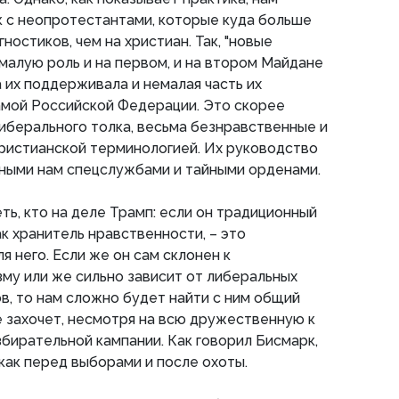
к с неопротестантами, которые куда больше
ностиков, чем на христиан. Так, "новые
малую роль и на первом, и на втором Майдане
а их поддерживала и немалая часть их
амой Российской Федерации. Это скорее
иберального толка, весьма безнравственные и
ристианской терминологией. Их руководство
бными нам спецслужбами и тайными орденами.
ть, кто на деле Трамп: если он традиционный
ак хранитель нравственности, – это
 него. Если же он сам склонен к
му или же сильно зависит от либеральных
, то нам сложно будет найти с ним общий
не захочет, несмотря на всю дружественную к
збирательной кампании. Как говорил Бисмарк,
 как перед выборами и после охоты.