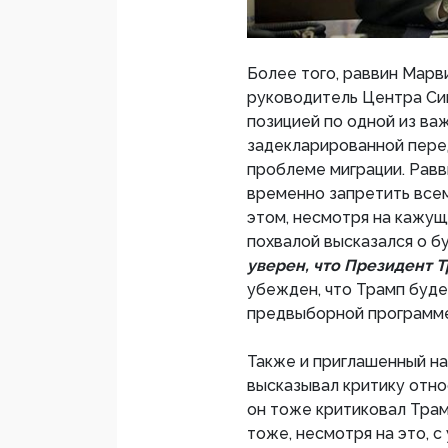
Более того, раввин Марв
руководитель Центра Си
позицией по одной из ва
задекларированной перед
проблеме миграции. Равв
временно запретить все
этом, несмотря на кажущ
похвалой высказался о 
уверен, что Президент Т
убежден, что Трамп буд
предвыборной программ
Также и приглашенный на
высказывал критику отн
он тоже критиковал Трам
тоже, несмотря на это, 