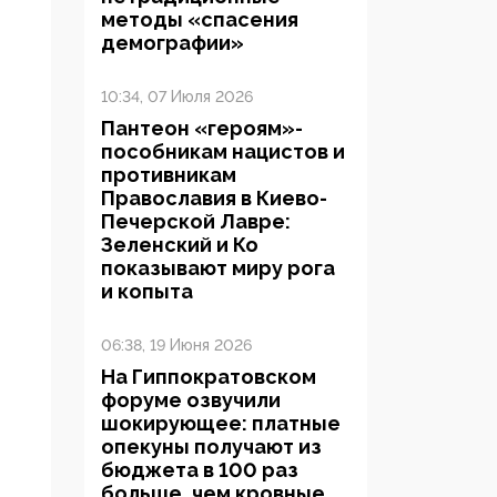
методы «спасения
демографии»
10:34, 07 Июля 2026
Пантеон «героям»-
пособникам нацистов и
противникам
Православия в Киево-
Печерской Лавре:
Зеленский и Ко
показывают миру рога
и копыта
06:38, 19 Июня 2026
На Гиппократовском
форуме озвучили
шокирующее: платные
опекуны получают из
бюджета в 100 раз
больше, чем кровные