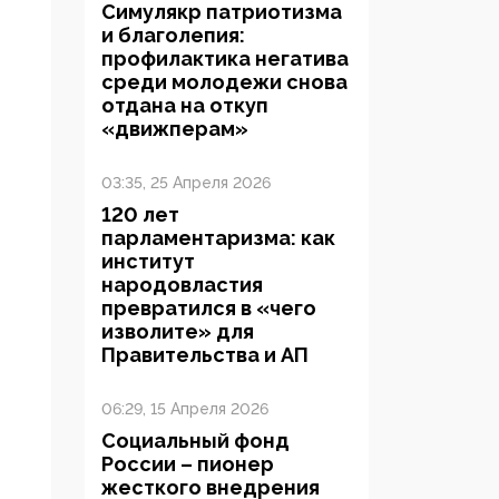
Симулякр патриотизма
и благолепия:
профилактика негатива
среди молодежи снова
отдана на откуп
«движперам»
03:35, 25 Апреля 2026
120 лет
парламентаризма: как
институт
народовластия
превратился в «чего
изволите» для
Правительства и АП
06:29, 15 Апреля 2026
Социальный фонд
России – пионер
жесткого внедрения