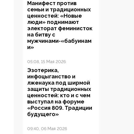
Манифест против
семьи и традиционных
ценностей: «Новые
люди» поднимают
электорат феминисток
на битву с
мужчинами-«бабуинам
и»
05:08, 15 Мая 2026
Эзотерика,
инфоцыганство и
лженаука под ширмой
защиты традиционных
ценностей: кто и с чем
выступал на форуме
«Россия 809. Традиции
будущего»
09:40, 06 Мая 2026