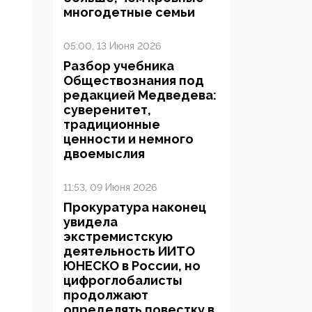
многодетные семьи
05:00, 13 Июня 2026
Разбор учебника
Обществознания под
редакцией Медведева:
суверенитет,
традиционные
ценности и немного
двоемыслия
11:53, 09 Июня 2026
Прокуратура наконец
увидела
экстремистскую
деятельность ИИТО
ЮНЕСКО в России, но
цифроглобалисты
продолжают
определять повестку в