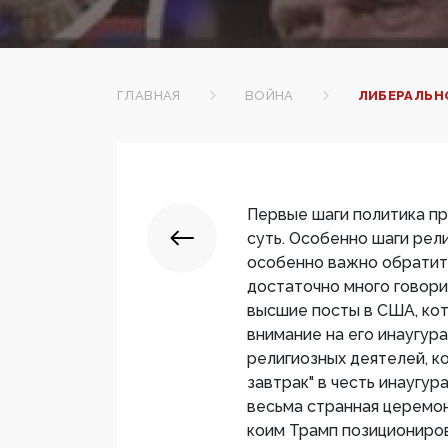
ГЛАВНАЯ
ВОЙНА
ЛИБЕРАЛЬН
Первые шаги политика пр
суть. Особенно шаги рел
особенно важно обратит
достаточно много говори
высшие посты в США, кот
внимание на его инаугур
религиозных деятелей, к
завтрак" в честь инаугу
весьма странная церемон
коим Трамп позициониров