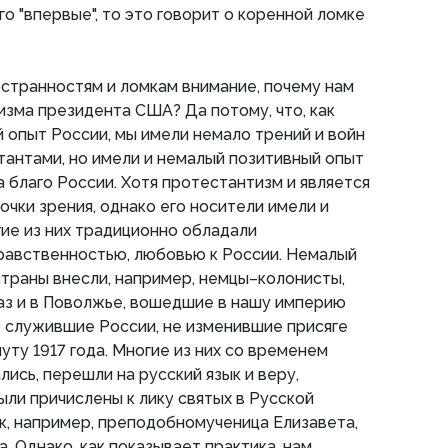
о "впервые", то это говорит о коренной ломке
странностям и ломкам внимание, почему нам
зма президента США? Да потому, что, как
 опыт России, мы имели немало трений и войн
антами, но имели и немалый позитивный опыт
а благо России. Хотя протестантизм и является
очки зрения, однако его носители имели и
гие из них традиционно обладали
равственностью, любовью к России. Немалый
страны внесли, например, немцы–колонисты,
аз и в Поволжье, вошедшие в нашу империю
 служившие России, не изменившие присяге
уту 1917 года. Многие из них со временем
ись, перешли на русский язык и веру,
ыли причислены к лику святых в Русской
к, например, преподобномученица Елизавета,
. Однако, как показывает практика, нам