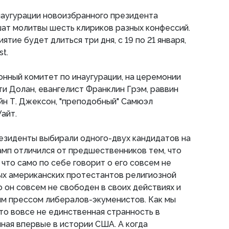
инаугурации новоизбранного президента
ат молитвы шесть клириков разных конфессий.
тие будет длиться три дня, с 19 по 21 января,
t.
нный комитет по инаугурации, на церемонии
и Долан, евангелист Франклин Грэм, раввин
йн Т. Джексон, "преподобный" Самюэл
айт.
езиденты выбирали одного-двух кандидатов на
амп отличился от предшественников тем, что
 что само по себе говорит о его совсем не
ых американских протестантов религиозной
о он совсем не свободен в своих действиях и
им прессом либералов-экуменистов. Как мы
это вовсе не единственная странность в
ная впервые в истории США. А когда