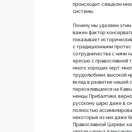
происходит слишком мног
системы.
Почему мы уделяем этим 
важен фактор консервати
показывает исторический
с традиционными протест
сотрудничества с ними н
ересью с православной т
много хороших черт: мно
трудолюбием, высокой н
вклад в развитие нашей 
переселившиеся на Кавк
немцы Прибалтики, верно
русскому царю даже в см
полностью ассимилировал
некоторые из них даже б
Православной Церкви, ка
святая царица Александра