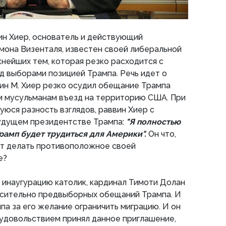
ин Хиер, основатель и действующий
мона Визенталя, известен своей либеральной
жнейших тем, которая резко расходится с
 выборами позицией Трампа. Речь идет о
ин М. Хиер резко осудил обещание Трампа
м мусульманам въезд на территорию США. При
уюся разность взглядов, раввин Хиер с
будущем президентстве Трампа:
"Я полностью
рамп будет трудиться для Америки".
Он что,
ет делать противоположное своей
е?
 инаугурацию католик, кардинал Тимоти Долан
осительно предвыборных обещаний Трампа. И
па за его желание ограничить миграцию. И он
с удовольствием принял данное приглашение,