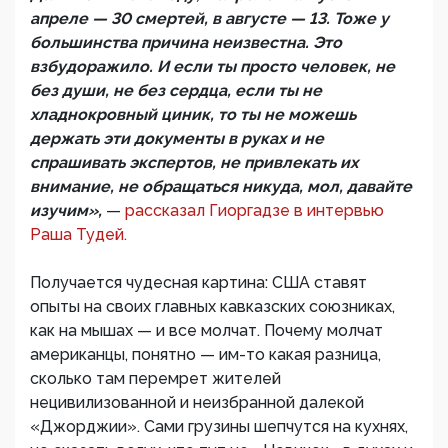
апреле — 30 смертей, в августе — 13. Тоже у
большинства причина неизвестна. Это
взбудоражило. И если ты просто человек, не
без души, не без сердца, если ты не
хладнокровный циник, то ты не можешь
держать эти документы в руках и не
спрашивать экспертов, не привлекать их
внимание, не обращаться никуда, мол, давайте
изучим»,
—
рассказал Гиоргадзе в интервью
Раша Тудей.
Получается чудесная картина: США ставят
опыты на своих главных кавказских союзниках,
как на мышах — и все молчат. Почему молчат
американцы, понятно — им-то какая разница,
сколько там перемрет жителей
нецивилизованной и неизбранной далекой
«Джорджии». Сами грузины шепчутся на кухнях,