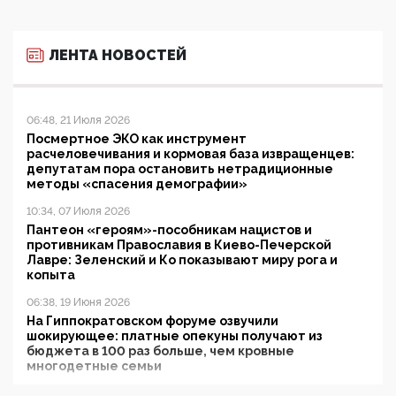
ЛЕНТА НОВОСТЕЙ
06:48, 21 Июля 2026
Посмертное ЭКО как инструмент
расчеловечивания и кормовая база извращенцев:
депутатам пора остановить нетрадиционные
методы «спасения демографии»
10:34, 07 Июля 2026
Пантеон «героям»-пособникам нацистов и
противникам Православия в Киево-Печерской
Лавре: Зеленский и Ко показывают миру рога и
копыта
06:38, 19 Июня 2026
На Гиппократовском форуме озвучили
шокирующее: платные опекуны получают из
бюджета в 100 раз больше, чем кровные
многодетные семьи
05:00, 13 Июня 2026