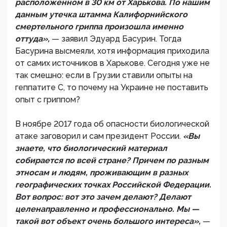
расположенном в 30 км от Харькова. По нашим
данным утечка штамма Калифорнийского
смертельного гриппа произошла именно
оттуда»,
— заявил Эдуард Басурин. Тогда
Басурина высмеяли, хотя информация приходила
от самих источников в Харькове. Сегодня уже не
так смешно: если в Грузии ставили опыты на
геппатите С, то почему на Украине не поставить
опыт с гриппом?
В ноябре 2017 года об опасности биологической
атаке заговорил и сам президент России.
«Вы
знаете, что биологический материал
собирается по всей стране? Причем по разным
этносам и людям, проживающим в разных
географических точках Российской Федерации.
Вот вопрос: вот это зачем делают? Делают
целенаправленно и профессионально. Мы —
такой вот объект очень большого интереса»,
—