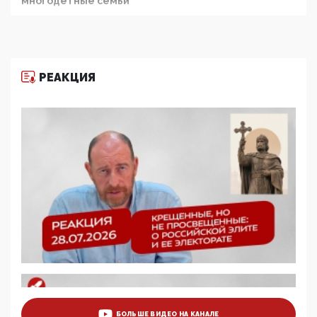
многодетные семьи
05:00, 13 Июня 2026
Разбор учебника Обществознания под редакцией
Медведева: суверенитет, традиционные ценности
и немного двоемыслия
РЕАКЦИЯ
11:53, 09 Июня 2026
Прокуратура наконец увидела экстремистскую
деятельность ИИТО ЮНЕСКО в России, но
цифроглобалисты продолжают определять
повестку в образовании
09:43, 01 Июня 2026
5G за счет здоровья граждан: Минцифры намерено
отобрать у регионов и муниципалитетов право
защищать жилые дома и социальные объекты от
ЭМИ
05:58, 26 Мая 2026
Роскомнадзор освободили от борца с
деструктивным и опасным контентом
07:39, 25 Мая 2026
Манифест против семьи и традиционных
ценностей: «Новые люди» поднимают электорат
БОЛЬШЕ ВИДЕО НА КАНАЛЕ