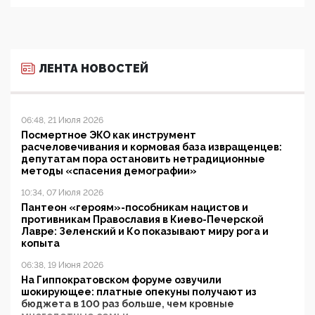
ЛЕНТА НОВОСТЕЙ
06:48, 21 Июля 2026
Посмертное ЭКО как инструмент
расчеловечивания и кормовая база извращенцев:
депутатам пора остановить нетрадиционные
методы «спасения демографии»
10:34, 07 Июля 2026
Пантеон «героям»-пособникам нацистов и
противникам Православия в Киево-Печерской
Лавре: Зеленский и Ко показывают миру рога и
копыта
06:38, 19 Июня 2026
На Гиппократовском форуме озвучили
шокирующее: платные опекуны получают из
бюджета в 100 раз больше, чем кровные