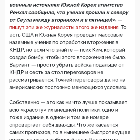
военные источники Южной Кореи агентство
Ренхап сообщило, что учения прошли к северу
от Сеула между вторником и в пятницей»,
—
пишут эти же журналисты этого же издания.
То
есть США и Южная Корея проводят массовые
наземные учения по отработки вторжения в
КНДР, но если что знайте — псих Ким, который
создал бомбу, чтобы этого вторжения не было.
Вариант — просто убрать войска подальше от
КНДР и сесть за стол переговоров не
рассматривается. Точней переговоры да, но на
американских постоянно меняющихся условиях.
Собственно — это как ни что лучше показывает
всю «красоту» их внешней политики, одно и
тоже издание, в одном и том же номере
опровергает себя дважды. Что же касается
самих прогнозов, то в нынешнее быстротекущее
время, да еще в выборный год в России и на