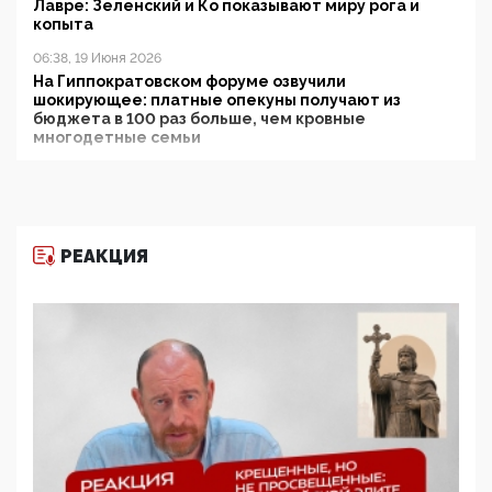
Лавре: Зеленский и Ко показывают миру рога и
копыта
06:38, 19 Июня 2026
На Гиппократовском форуме озвучили
шокирующее: платные опекуны получают из
бюджета в 100 раз больше, чем кровные
многодетные семьи
05:00, 13 Июня 2026
Разбор учебника Обществознания под редакцией
Медведева: суверенитет, традиционные ценности
и немного двоемыслия
РЕАКЦИЯ
11:53, 09 Июня 2026
Прокуратура наконец увидела экстремистскую
деятельность ИИТО ЮНЕСКО в России, но
цифроглобалисты продолжают определять
повестку в образовании
09:43, 01 Июня 2026
5G за счет здоровья граждан: Минцифры намерено
отобрать у регионов и муниципалитетов право
защищать жилые дома и социальные объекты от
ЭМИ