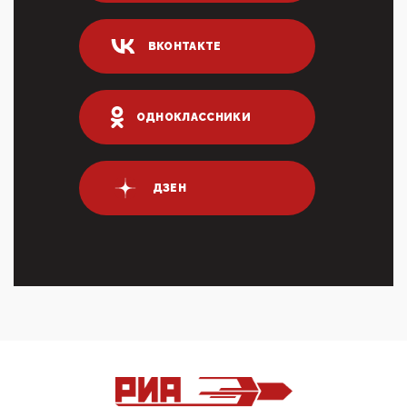
Суммарное вознаграждение менеджменту в 15
крупных банках по итогам 2025 года превысило 63
млрд руб. ...
ВКОНТАКТЕ
03:01, 10 Апреля 2026
Террорист и убийца Буданов вальяжно сообщил,
что союзники просили Киев не наносить удары по
энергети...
ОДНОКЛАССНИКИ
01:54, 10 Апреля 2026
ПрезидентПутинвчера вечером обьявил
Пасхальное перемирие с 16 часов субботы до конца
ДЗЕН
дня Воскресен...
01:09, 10 Апреля 2026
Цифроконцлагерь работает только на
входМошенники активно пользуются аккаунтами на
Госуслугах уме...
12:01, 10 Апреля 2026
Сионистское правительство благосклонно
разрешило православным христианам провести
обряд Схождения Бл...
09:40, 10 Апреля 2026
Честно говоря, ситуация с продвижением через