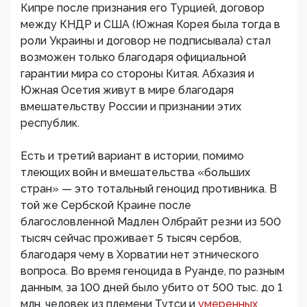
Кипре после признания его Турцией, договор
между КНДР и США (Южная Корея была тогда в
роли Украины и договор не подписывала) стал
возможен только благодаря официальной
гарантии мира со стороны Китая. Абхазия и
Южная Осетия живут в мире благодаря
вмешательству России и признании этих
республик.
Есть и третий вариант в истории, помимо
тлеющих войн и вмешательства «больших
стран» — это тотальный геноцид противника. В
той же Сербской Краине после
благословленной Мадлен Олбрайт резни из 500
тысяч сейчас проживает 5 тысяч сербов,
благодаря чему в Хорватии нет этнического
вопроса. Во время геноцида в Руанде, по разным
данным, за 100 дней было убито от 500 тыс. до 1
млн. человек из племени Тутси и
умеренных