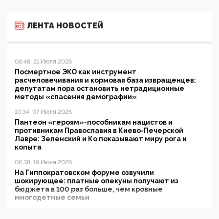
ЛЕНТА НОВОСТЕЙ
06:48, 21 Июля 2026
Посмертное ЭКО как инструмент
расчеловечивания и кормовая база извращенцев:
депутатам пора остановить нетрадиционные
методы «спасения демографии»
10:34, 07 Июля 2026
Пантеон «героям»-пособникам нацистов и
противникам Православия в Киево-Печерской
Лавре: Зеленский и Ко показывают миру рога и
копыта
06:38, 19 Июня 2026
На Гиппократовском форуме озвучили
шокирующее: платные опекуны получают из
бюджета в 100 раз больше, чем кровные
многодетные семьи
05:00, 13 Июня 2026