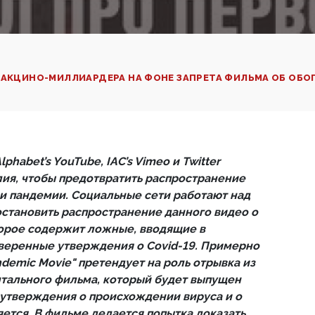
ВАКЦИНО-МИЛЛИАРДЕРА НА ФОНЕ ЗАПРЕТА ФИЛЬМА ОБ ОБО
habet’s YouTube, IAC’s Vimeo и Twitter
ия, чтобы предотвратить распространение
и пандемии. Социальные сети работают над
остановить распространение данного видео о
орое содержит ложные, вводящие в
веренные утверждения о Covid-19. Примерно
demic Movie" претендует на роль отрывка из
тального фильма, который будет выпущен
 утверждения о происхождении вируса и о
яется. В фильме делается попытка доказать,