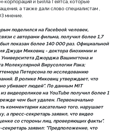
м-корпораций и Билла Гейтса, которые
ащения, а также дали слово специалистам ,
З мнение.
рым поделился на Facebook человек,
вязи с авторами фильма, получил более 1,7
был показан более 140 000 раз. Официальной
ия Джуди Миковиц - доктора биохимии и
 Университета Джорджа Вашингтона и
а Молекулярной Вирусологии Рака;
ттемора Петерсона по исследованию
ний. В ролике Миковиц утверждает, что
ьно убивают людей". По данным MIT
 из видеороликов на YouTube получил более 1
режде чем был удален. Первоначально
ать комментарии касательно того, нарушает
у, а пресс-секретарь заявил, что видео
ценке со стороны лиц, проверяющих факты".
с-секретарь заявил: "Предположение, что