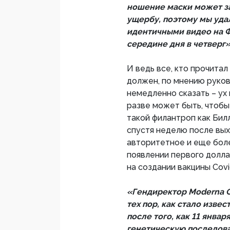
ношение маски может за
ущербу, поэтому мы удал
идентичными видео на Ф
середине дня в четверг
И ведь все, кто прочита
должен, по мнению руков
немедленно сказать – ух
разве может быть, чтобы
такой филантроп как Билл
спустя неделю после вых
авторитетное и еще бол
появлении первого долла
на создании вакцины Covi
«Гендиректор Moderna С
тех пор, как стало изве
после того, как 11 янва
генетическую последова