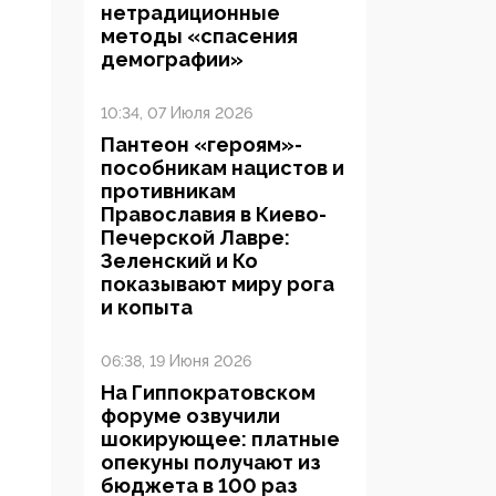
нетрадиционные
методы «спасения
демографии»
10:34, 07 Июля 2026
Пантеон «героям»-
пособникам нацистов и
противникам
Православия в Киево-
Печерской Лавре:
Зеленский и Ко
показывают миру рога
и копыта
06:38, 19 Июня 2026
На Гиппократовском
форуме озвучили
шокирующее: платные
опекуны получают из
бюджета в 100 раз