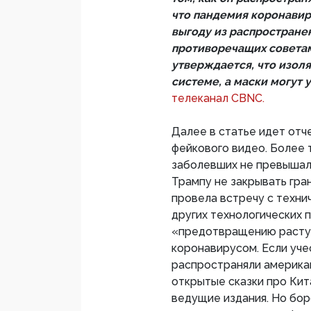
что пандемия коронавиру
выгоду из распростране
противоречащих советам
утверждается, что изол
системе, а маски могут
телеканал CBNC.
Далее в статье идет отч
фейкового видео. Более т
заболевших не превышал
Трампу не закрывать гра
провела встречу с технич
других технологических 
«предотвращению растущ
коронавирусом. Если уче
распространяли американ
открытые сказки про Кит
ведущие издания. Но бор