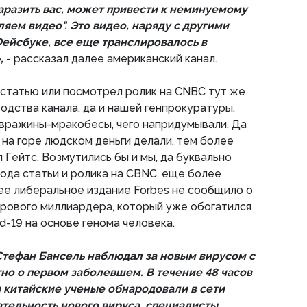
разить вас, может привести к неминуемому
яем видео". Это видео, наряду с другими
ейсбуке, все еще транслировалось в
»,
- рассказал далее американский канал.
л статью или посмотрел ролик на CNBC тут же
одства канала, да и нашей генпрокуратуры,
 вражины-мракобесы, чего напридумывали. Да
 на горе людском деньги делали, тем более
 Гейтс. Возмутились бы и мы, да буквально
ода статьи и ролика на CBNC, еще более
ее либеральное издание Forbes не сообщило о
рового миллиардера, который уже обогатился
d-19 на основе генома человека.
тефан Бансель наблюдал за новым вирусом с
стно о первом заболевшем. В течение 48 часов
ря китайские ученые обнародовали в сети
тельность нового вируса, специалисты