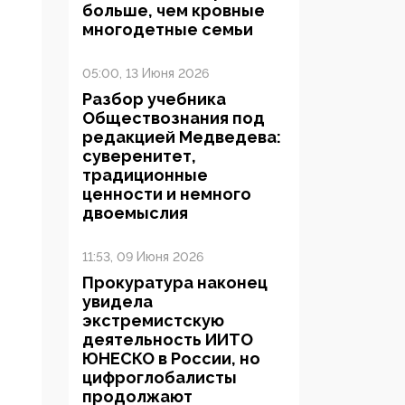
больше, чем кровные
многодетные семьи
05:00, 13 Июня 2026
Разбор учебника
Обществознания под
редакцией Медведева:
суверенитет,
традиционные
ценности и немного
двоемыслия
11:53, 09 Июня 2026
Прокуратура наконец
увидела
экстремистскую
деятельность ИИТО
ЮНЕСКО в России, но
цифроглобалисты
продолжают