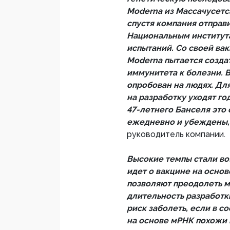
Moderna из Массачусетса
спустя компания отправ
Национальным институт
испытаний. Со своей ва
Moderna пытается созда
иммунитета к болезни. 
опробован на людях. Дл
на разработку уходят го
47-летнего Банселя это
ежедневно и убеждены, 
руководитель компании.
Высокие темпы стали во
идет о вакцине на осно
позволяют преодолеть м
длительность разработк
риск заболеть, если в с
на основе мРНК похожи 