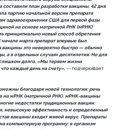
 составили план разработки вакцины. 42 дня
ила партию начальной версии препарата
ам здравоохранения США для первой фазы
кциной на основе матричной РНК (мРНК)
ть принципиально новый способ обретения
В начале марта препарат впервые был
я вакцины это невероятно быстро — обычно
ды, а в отдельных случаях десятилетия. Но для
 слишком долго. «Мы теряем жизни
что каждый день на счету»,
― подчеркивает
зможны благодаря новой технологии: речь
ве на мРНК (матричной РНК). мРНК-вакцины
ногие недостатки традиционных вакцин:
и, невысокую эффективность и определенный
остав вакцины входит живой вирус. Препараты
на компьютерную программу: в организм