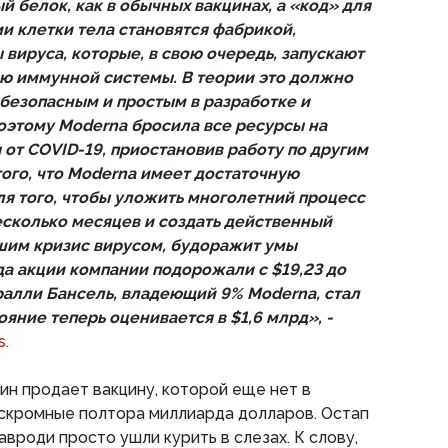
й белок, как в обычных вакцинах, а «код» для
ми клетки тела становятся фабрикой,
вируса, которые, в свою очередь, запускают
ю иммунной системы. В теории это должно
 безопасным и простым в разработке и
оэтому Moderna бросила все ресурсы на
 от COVID-19, приостановив работу по другим
того, что Moderna имеет достаточную
ля того, чтобы уложить многолетний процесс
есколько месяцев и создать действенный
шим кризис вирусом, будоражит умы
да акции компании подорожали с $19,23 до
 ралли Бансель, владеющий 9% Moderna, стал
яние теперь оценивается в $1,6 млрд», -
s.
ин продает вакцину, которой еще нет в
 скромные полтора миллиарда долларов. Остап
вроди просто ушли курить в слезах. К слову,