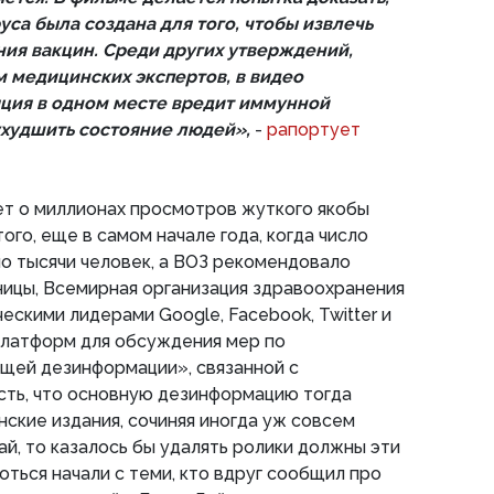
са была создана для того, чтобы извлечь
ния вакцин. Среди других утверждений,
 медицинских экспертов, в видео
яция в одном месте вредит иммунной
 ухудшить состояние людей»,
-
рапортует
ет о миллионах просмотров жуткого якобы
ого, еще в самом начале года, когда число
о тысячи человек, а ВОЗ рекомендовало
ницы, Всемирная организация здравоохранения
ескими лидерами Google, Facebook, Twitter и
платформ для обсуждения мер по
ей дезинформации», связанной с
сть, что основную дезинформацию тогда
ские издания, сочиняя иногда уж совсем
ай, то казалось бы удалять ролики должны эти
оться начали с теми, кто вдруг сообщил про