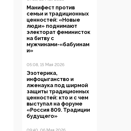
Манифест против
семьи и традиционных
ценностей: «Новые
люди» поднимают
электорат феминисток
на битву с
мужчинами-«бабуинам
и»
05:08, 15 Мая 2026
Эзотерика,
инфоцыганство и
лженаука под ширмой
защиты традиционных
ценностей: кто и с чем
выступал на форуме
«Россия 809. Традиции
будущего»
09:40, 06 Мая 2026