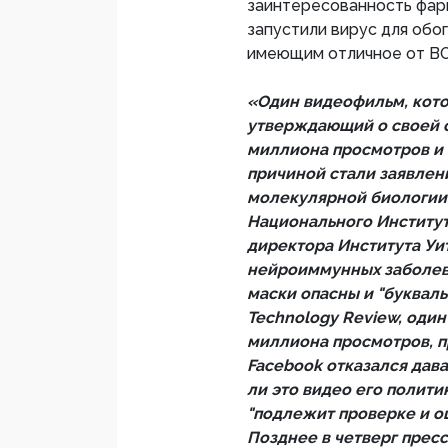
заинтересованность фар
запустили вирус для обог
имеющим отличное от ВО
«Один видеофильм, кото
утверждающий о своей с
миллиона просмотров и 
причиной стали заявлен
молекулярной биологии
Национального Институт
директора Института Уи
нейроиммунных заболева
маски опасны и "буквал
Technology Review, один
миллиона просмотров, п
Facebook отказался дав
ли это видео его политик
"подлежит проверке и о
Позднее в четверг прес