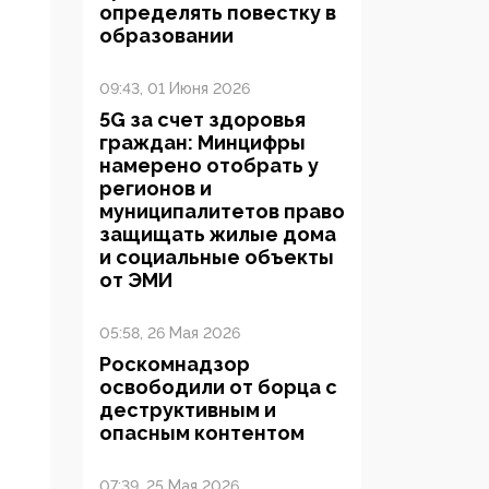
определять повестку в
образовании
09:43, 01 Июня 2026
5G за счет здоровья
граждан: Минцифры
намерено отобрать у
регионов и
муниципалитетов право
защищать жилые дома
и социальные объекты
от ЭМИ
05:58, 26 Мая 2026
Роскомнадзор
освободили от борца с
деструктивным и
опасным контентом
07:39, 25 Мая 2026