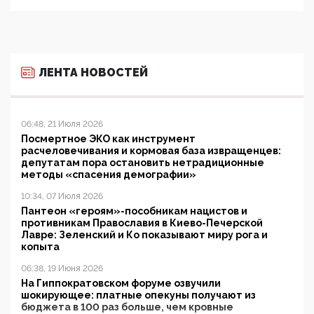
ЛЕНТА НОВОСТЕЙ
06:48, 21 Июля 2026
Посмертное ЭКО как инструмент
расчеловечивания и кормовая база извращенцев:
депутатам пора остановить нетрадиционные
методы «спасения демографии»
10:34, 07 Июля 2026
Пантеон «героям»-пособникам нацистов и
противникам Православия в Киево-Печерской
Лавре: Зеленский и Ко показывают миру рога и
копыта
06:38, 19 Июня 2026
На Гиппократовском форуме озвучили
шокирующее: платные опекуны получают из
бюджета в 100 раз больше, чем кровные