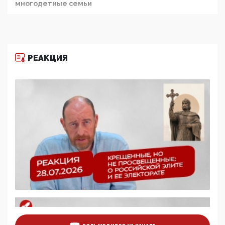
многодетные семьи
05:00, 13 Июня 2026
Разбор учебника Обществознания под редакцией
Медведева: суверенитет, традиционные ценности
и немного двоемыслия
РЕАКЦИЯ
11:53, 09 Июня 2026
Прокуратура наконец увидела экстремистскую
деятельность ИИТО ЮНЕСКО в России, но
цифроглобалисты продолжают определять
повестку в образовании
09:43, 01 Июня 2026
5G за счет здоровья граждан: Минцифры намерено
отобрать у регионов и муниципалитетов право
защищать жилые дома и социальные объекты от
ЭМИ
05:58, 26 Мая 2026
Роскомнадзор освободили от борца с
деструктивным и опасным контентом
07:39, 25 Мая 2026
Манифест против семьи и традиционных
ценностей: «Новые люди» поднимают электорат