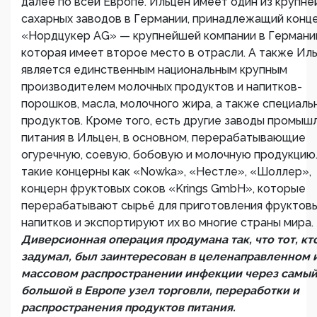
далее по всей Европе. Ильцен имеет один из крупн
сахарных заводов в Германии, принадлежащий конц
«Нордцукер AG» — крупнейшей компании в Германи
которая имеет второе место в отрасли. А также Ил
является единственным национальным крупным
производителем молочных продуктов и напитков-
порошков, масла, молочного жира, а также специаль
продуктов. Кроме того, есть другие заводы промыш
питания в Ильцен, в основном, перерабатывающие
огуречную, соевую, бобовую и молочную продукцию
такие концерны как «Nowka», «Нестле», «Шоллер»,
концерн фруктовых соков «Krings GmbH», которые
перерабатывают сырьё для приготовления фруктов
напитков и экспортируют их во многие страны мира.
Диверсионная операция продумана так, что тот, кт
задумал, был заинтересован в целенаправленном 
массовом распространении инфекции через самы
большой в Европе узел торговли, переработки и
распространения продуктов питания.