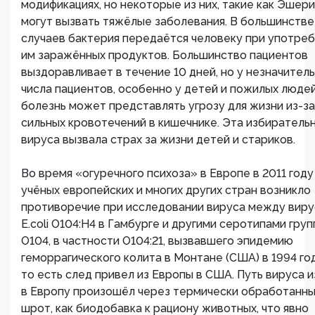
модификациях, но некоторые из них, такие как Эшери
могут вызвать тяжёлые заболевания. В большинстве
случаев бактерия передаётся человеку при употре
им заражённых продуктов. Большинство пациентов
выздоравливает в течение 10 дней, но у незначител
числа пациентов, особенно у детей и пожилых людей
болезнь может представлять угрозу для жизни из-за
сильных кровотечений в кишечнике. Эта избиратель
вируса вызвала страх за жизни детей и стариков.
Во время «огуречного психоза» в Европе в 2011 году
учёных европейских и многих других стран возникло
противоречие при исследовании вируса между вир
E.coli O104:H4 в Гамбурге и другими серотипами гру
O104, в частности O104:21, вызвавшего эпидемию
геморрагического колита в Монтане (США) в 1994 го
то есть след привел из Европы в США. Путь вируса 
в Европу произошёл через термически обработанн
шрот, как биодобавка к рациону животных, что явно