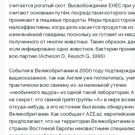
считается рогатый скот. Высвобождение ЕНЕС при 
считают основным путём, посредством которого он
проникают в пищевые продукты. Меры предосторо
малоэффективны, когда дело касается продуктов из
измельчённой говядины, поскольку их готовят из мяса
полученного от многих животных. Таким образом, да
если инфицировано одно животное, бактерии прони
всю партию (Acheson D., Keusch G., 1996).
События в Великобритании в 2000 году подтвержд
вышесказанное, так как Англия уже поплатилась, ун
практически всю свинину из-за маленькой утечки
«необычного ящура» из одной такой лаборатории. А
не секрет, что свиной грипп группы «А» в мире возни
откуда-нибудь, а его источник был вновь обнаружен
Великобритании. Как сообщает AZE.az, европейски
предполагают, что на территории Великобритании и
странах Восточной Европы неизвестными специали