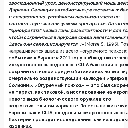
эволюционный урок, демонстрирующий мощь дем
Дарвина. Селекция антибиотико-резистентных ба
и лекарственно-устойчивых паразитов часто не
соответствует используемым препаратам. Патоген
"приобретать" новые гены резистентности и для то
чтобы сохраниться в природе среди непатогенных 
Здесь они селекционируются...»
(Morse S., 1995). П
напрашивается вывод из всего «огуречного психоза
событиям в Европе в 2011 году наблюдали селе
искусственно выведенных в США бактерий с цел
сохранить в новой среде обитания как новый ви
смертельно воздействующий на людей «природ
болезни». «Огуречный психоз» — это был скоре
не теракт, как таковой, а исследование на евро
нового вида биологического оружия в его
подготовительном варианте. То есть на жителях
Европы, как и США, владельцы смертоносных шт
бактерий проводят исследования, как на подоп
кроликах.