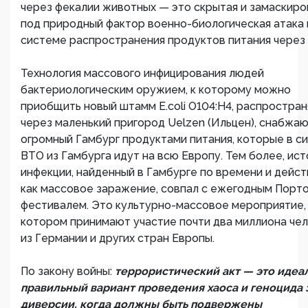
через фекалии животных — это скрытая и замаскиро
под природный фактор военно-биологическая атака 
системе распространения продуктов питания через
Технология массового инфицирования людей
бактериологическим оружием, к которому можно
приобщить новый штамм E.coli O104:H4, распростран
через маленький пригород Uelzen (Ильцен), снабжа
огромный Гамбург продуктами питания, которые в с
ВТО из Гамбурга идут на всю Европу. Тем более, ист
инфекции, найденный в Гамбурге по времени и дейс
как массовое заражение, совпал с ежегодным Порт
фестивалем. Это культурно-массовое мероприятие,
котором принимают участие почти два миллиона че
из Германии и других стран Европы.
По закону войны:
террористический акт — это идеа
правильный вариант проведения хаоса и геноцида 
диверсии, когда должны быть подвержены