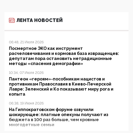
ЛЕНТА НОВОСТЕЙ
06:48, 21 Июля 2026
Посмертное ЭКО как инструмент
расчеловечивания и кормовая база извращенцев:
депутатам пора остановить нетрадиционные
методы «спасения демографии»
10:34, 07 Июля 2026
Пантеон «героям»-пособникам нацистов и
противникам Православия в Киево-Печерской
Лавре: Зеленский и Ко показывают миру рога и
копыта
06:38, 19 Июня 2026
На Гиппократовском форуме озвучили
шокирующее: платные опекуны получают из
бюджета в 100 раз больше, чем кровные
многодетные семьи