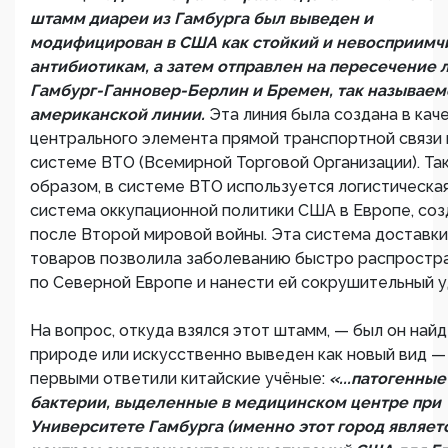
штамм диареи из Гамбурга был выведен и
модифицирован в США как стойкий и невосприимч
антибиотикам, а затем отправлен на пересечение 
Гамбург-Ганновер-Берлин и Бремен, так называем
американской линии.
Эта линия была создана в кач
центрального элемента прямой транспортной связи 
системе ВТО (Всемирной Торговой Организации). Та
образом, в системе ВТО используется логистическа
система оккупационной политики США в Европе, соз
после Второй мировой войны. Эта система доставки
товаров позволила заболеванию быстро распростр
по Северной Европе и нанести ей сокрушительный у
На вопрос, откуда взялся этот штамм, — был он найд
природе или искусственно выведен как новый вид —
первыми ответили китайские учёные:
«...патогенные
бактерии, выделенные в медицинском центре при
Университете Гамбурга (именно этот город являет