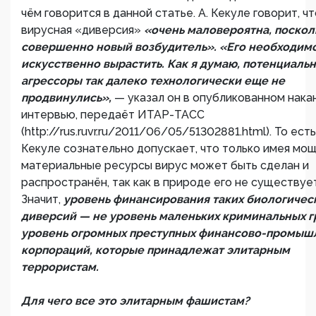
чём говорится в данной статье. А. Кекуле говорит, чт
вирусная «диверсия»
«очень маловероятна, поскол
совершенно новый возбудитель». «Его необходим
искусственно вырастить. Как я думаю, потенциаль
агрессоры так далеко технологически еще не
продвинулись»,
— указал он в опубликованном нака
интервью, передаёт ИТАР-ТАСС
(http://rus.ruvr.ru/2011/06/05/51302881.html). То есть
Кекуле сознательно допускает, что только имея мо
материальные ресурсы вирус может быть сделан и
распространён, так как в природе его не существует
Значит,
уровень финансирования таких биологичес
диверсий — не уровень маленьких криминальных гр
уровень огромных преступных финансово-промыш
корпораций, которые принадлежат элитарным
террористам.
Для чего все это элитарным фашистам?