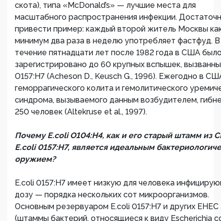
скота), типа «McDonald’s» — лучшие места для
масштабного распространения инфекции. Достаточ
привести пример: каждый второй житель Москвы ка
минимум два раза в неделю употребляет фастфуд. В
течение пятнадцати лет после 1982 года в США был
зарегистрировано до 60 крупных вспышек, вызванных
O157:H7 (Acheson D., Keusch G., 1996). Ежегодно в СШ
геморрагического колита и гемолитического уремич
синдрома, вызываемого данным возбудителем, гибн
250 человек (Altekruse et al., 1997).
Почему E.coli O104:H4, как и его старый штамм из 
E.coli 0157:H7, является идеальным бактериологич
оружием?
E.coli 0157:H7 имеет низкую для человека инфициру
дозу — порядка нескольких сот микроорганизмов.
Основным резервуаром E.coli 0157:Н7 и других ЕНЕС
(штаммы бактерий, относящиеся к виду Escherichia co