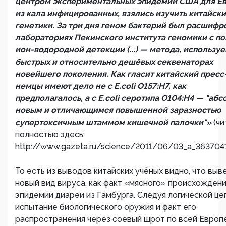
центром экспериментальных эпидемий США для Е
из кала инфицированных, взялись изучить китайск
генетики. За три дня геном бактерий был расшифр
лабораториях Пекинского института геномики с 
ион-водородной детекции (...) — метода, используе
быстрых и относительно дешёвых секвенаторах
новейшего поколения. Как гласит китайский пресс
немцы имеют дело не с E.coli O157:H7, как
предполагалось, а с E.coli серотипа O104:H4 — "аб
новым и отличающимся повышенной заразностью
супертоксичным штаммом кишечной палочки"»
(чи
полностью здесь:
http://www.gazeta.ru/science/2011/06/03_a_3637041.
То есть из выводов китайских учёных видно, что выв
новый вид вируса, как факт «мясного» происхожден
эпидемии диареи из Гамбурга. Следуя логической це
испытание биологического оружия и факт его
распространения через соевый шрот по всей Европе