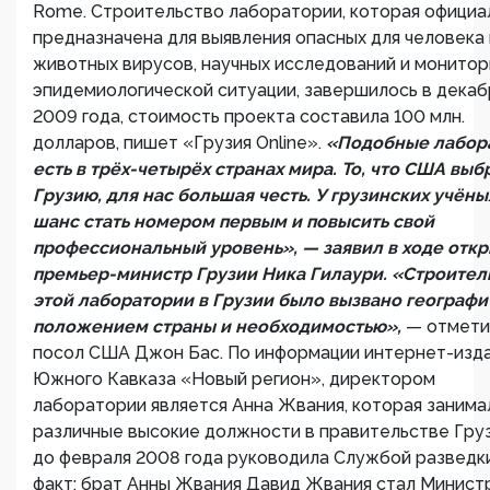
Rome. Строительство лаборатории, которая официа
предназначена для выявления опасных для человека 
животных вирусов, научных исследований и монитор
эпидемиологической ситуации, завершилось в дека
2009 года, стоимость проекта составила 100 млн.
долларов, пишет «Грузия Online».
«Подобные лабор
есть в трёх-четырёх странах мира. То, что США выб
Грузию, для нас большая честь. У грузинских учёны
шанс стать номером первым и повысить свой
профессиональный уровень», — заявил в ходе отк
премьер-министр Грузии Ника Гилаури. «Строител
этой лаборатории в Грузии было вызвано географ
положением страны и необходимостью»,
— отмети
посол США Джон Бас. По информации интернет-изд
Южного Кавказа «Новый регион», директором
лаборатории является Анна Жвания, которая занима
различные высокие должности в правительстве Груз
до февраля 2008 года руководила Службой разведки
факт: брат Анны Жвания Давид Жвания стал Минист