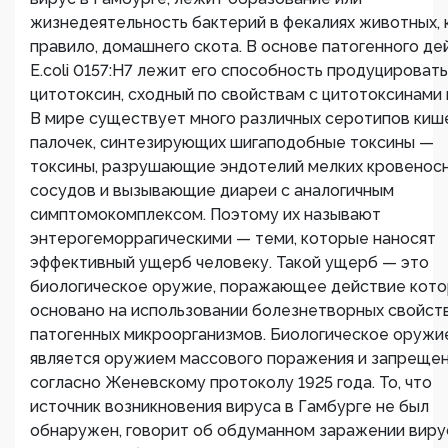
жизнедеятельность бактерий в фекалиях животных, 
правило, домашнего скота. В основе патогенного де
E.coli 0157:H7 лежит его способность продуцировать
цитотоксин, сходный по свойствам с цитотоксинами 
В мире существует много различных серотипов киш
палочек, синтезирующих шигаподобные токсины —
токсины, разрушающие эндотелий мелких кровенос
сосудов и вызывающие диареи с аналогичным
симптомокомплексом. Поэтому их называют
энтерогеморрагическими — теми, которые наносят
эффективный ущерб человеку. Такой ущерб — это
биологическое оружие, поражающее действие кото
основано на использовании болезнетворных свойст
патогенных микроорганизмов. Биологическое оружи
является оружием массового поражения и запреще
согласно Женевскому протоколу 1925 года. То, что
источник возникновения вируса в Гамбурге не был
обнаружен, говорит об обдуманном заражении виру