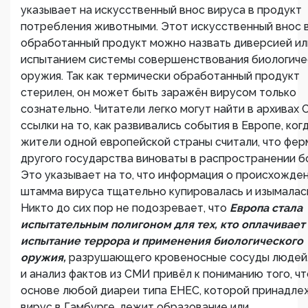
указывает на искусственный внос вируса в продукт
потребления животными. Этот искусственный внос 
обработанный продукт можно назвать диверсией ил
испытанием системы совершенствования биологиче
оружия. Так как термически обработанный продукт
стерилен, он может быть заражён вирусом только
сознательно. Читатели легко могут найти в архивах
ссылки на то, как развивались события в Европе, ког
жители одной европейской страны считали, что фе
другого государства виноваты в распространении б
Это указывает на то, что информация о происхожде
штамма вируса тщательно купировалась и изымалас
Никто до сих пор не подозревает, что
Европа стала
испытательным полигоном для тех, кто оплачивает
испытание террора и применения биологического
оружия,
разрушающего кровеносные сосуды людей.
и анализ фактов из СМИ привёл к пониманию того, чт
основе любой диареи типа ЕНЕС, которой принадле
вирус в Гамбурге, лежит образование или