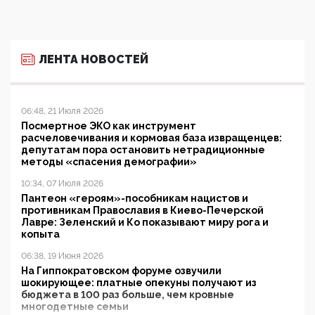
ЛЕНТА НОВОСТЕЙ
06:48, 21 Июля 2026
Посмертное ЭКО как инструмент
расчеловечивания и кормовая база извращенцев:
депутатам пора остановить нетрадиционные
методы «спасения демографии»
10:34, 07 Июля 2026
Пантеон «героям»-пособникам нацистов и
противникам Православия в Киево-Печерской
Лавре: Зеленский и Ко показывают миру рога и
копыта
06:38, 19 Июня 2026
На Гиппократовском форуме озвучили
шокирующее: платные опекуны получают из
бюджета в 100 раз больше, чем кровные
многодетные семьи