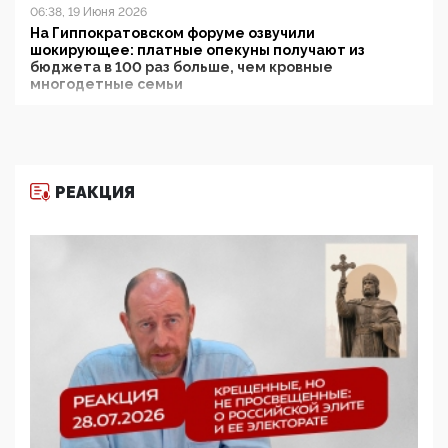
06:38, 19 Июня 2026
На Гиппократовском форуме озвучили
шокирующее: платные опекуны получают из
бюджета в 100 раз больше, чем кровные
многодетные семьи
05:00, 13 Июня 2026
Разбор учебника Обществознания под редакцией
Медведева: суверенитет, традиционные ценности
и немного двоемыслия
РЕАКЦИЯ
11:53, 09 Июня 2026
Прокуратура наконец увидела экстремистскую
деятельность ИИТО ЮНЕСКО в России, но
цифроглобалисты продолжают определять
повестку в образовании
09:43, 01 Июня 2026
5G за счет здоровья граждан: Минцифры намерено
отобрать у регионов и муниципалитетов право
защищать жилые дома и социальные объекты от
ЭМИ
05:58, 26 Мая 2026
Роскомнадзор освободили от борца с
деструктивным и опасным контентом