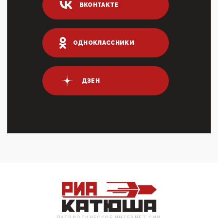
ВКОНТАКТЕ
03:01, 10 Апреля 2026
Террорист и убийца Буданов вальяжно сообщил,
что союзники просили Киев не наносить удары по
энергети...
ОДНОКЛАССНИКИ
01:54, 10 Апреля 2026
ПрезидентПутинвчера вечером обьявил
Пасхальное перемирие с 16 часов субботы до конца
ДЗЕН
дня Воскресен...
01:09, 10 Апреля 2026
Цифроконцлагерь работает только на
входМошенники активно пользуются аккаунтами на
Госуслугах уме...
12:01, 10 Апреля 2026
Сионистское правительство благосклонно
разрешило православным христианам провести
обряд Схождения Бл...
09:40, 10 Апреля 2026
Честно говоря, ситуация с продвижением через
российские крупнейшие СМИ персоны Эррола
Маска (отца Ил...
ПАТРИОТИЧЕСКОЕ ИНТЕРНЕТ СМИ