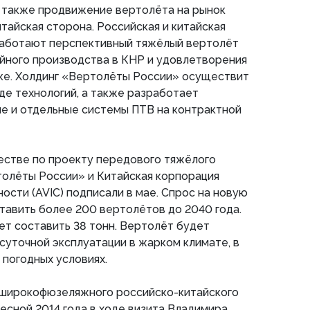
а также продвижение вертолёта на рынок
тайская сторона. Российская и китайская
аботают перспективный тяжёлый вертолёт
ийного производства в КНР и удовлетворения
нке. Холдинг «Вертолёты России» осуществит
иде технологий, а также разработает
е и отдельные системы ПТВ на контрактной
естве по проекту передового тяжёлого
толёты России» и Китайская корпорация
сти (AVIC) подписали в мае. Спрос на новую
авить более 200 вертолётов до 2040 года.
т составить 38 тонн. Вертолёт будет
суточной эксплуатации в жарком климате, в
 погодных условиях.
широкофюзеляжного российско-китайского
есной 2014 года в ходе визита Владимира