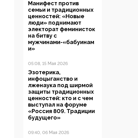
Манифест против
семьи и традиционных
ценностей: «Новые
люди» поднимают
электорат феминисток
на битву с
мужчинами-«бабуинам
и»
05:08, 15 Мая 2026
Эзотерика,
инфоцыганство и
лженаука под ширмой
защиты традиционных
ценностей: кто и с чем
выступал на форуме
«Россия 809. Традиции
будущего»
09:40, 06 Мая 2026