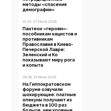
методы «спасения
демографии»
10:34, 07 Июля 2026
Пантеон «героям»-
пособникам нацистов и
противникам
Православия в Киево-
Печерской Лавре:
Зеленский и Ко
показывают миру рога
и копыта
06:38, 19 Июня 2026
На Гиппократовском
форуме озвучили
шокирующее: платные
опекуны получают из
бюджета в 100 раз
больше, чем кровные