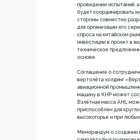
проведение испытаний, 
будет координировать ки
стороны совместно разр
для организации его сер
спроса на китайском ры
инвестиции в проект в в
техническое предложени
основе.
Соглашение о сотруднич
вертолёта холдинг «Вер
авиационной промышленно
машину в КНР может сост
Взлётная масса AHL може
приспособлен для кругло
высокогорье и при любых
Меморандум о создании 
самолёта был подписан в