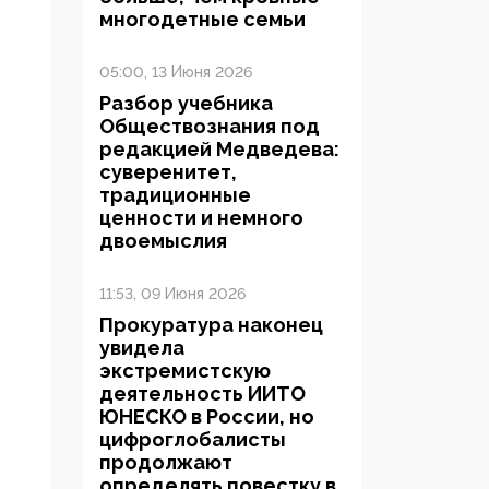
многодетные семьи
05:00, 13 Июня 2026
Разбор учебника
Обществознания под
редакцией Медведева:
суверенитет,
традиционные
ценности и немного
двоемыслия
11:53, 09 Июня 2026
Прокуратура наконец
увидела
экстремистскую
деятельность ИИТО
ЮНЕСКО в России, но
цифроглобалисты
продолжают
определять повестку в