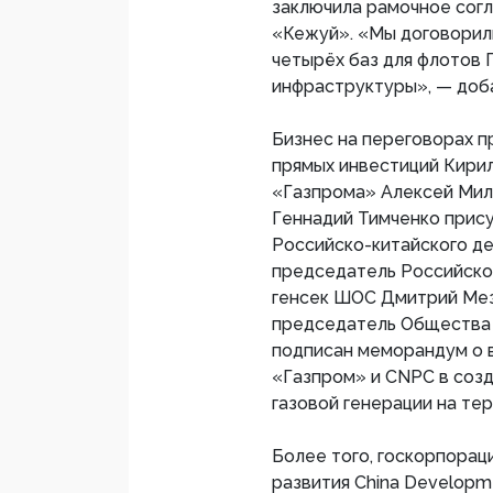
заключила рамочное сог
«Кежуй». «Мы договорили
четырёх баз для флотов 
инфраструктуры», — доба
Бизнес на переговорах п
прямых инвестиций Кири
«Газпрома» Алексей Мил
Геннадий Тимченко прис
Российско-китайского де
председатель Российско
генсек ШОС Дмитрий Мез
председатель Общества 
подписан меморандум о 
«Газпром» и CNPC в созд
газовой генерации на те
Более того, госкорпорац
развития China Developm