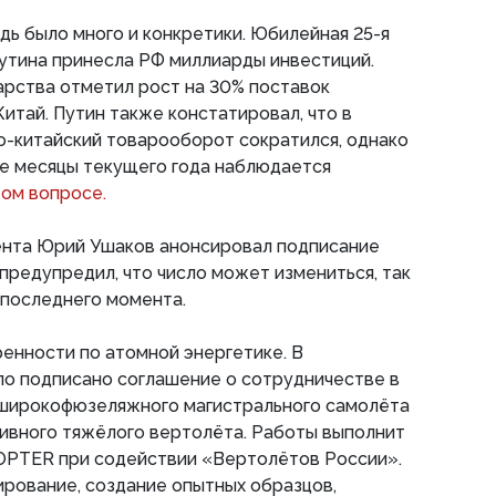
едь было много и конкретики. Юбилейная 25-я
утина принесла РФ миллиарды инвестиций.
арства отметил рост на 30% поставок
итай. Путин также констатировал, что в
о-китайский товарооборот сократился, однако
ые месяцы текущего года наблюдается
том вопросе.
нта Юрий Ушаков анонсировал подписание
 предупредил, что число может измениться, так
 последнего момента.
енности по атомной энергетике. В
ло подписано соглашение о сотрудничестве в
широкофюзеляжного магистрального самолёта
ивного тяжёлого вертолёта. Работы выполнит
COPTER при содействии «Вертолётов России».
ирование, создание опытных образцов,