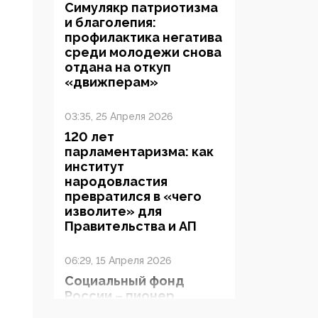
Симулякр патриотизма
и благолепия:
профилактика негатива
среди молодежи снова
отдана на откуп
«движперам»
03:35, 25 Апреля 2026
120 лет
парламентаризма: как
институт
народовластия
превратился в «чего
изволите» для
Правительства и АП
06:29, 15 Апреля 2026
Социальный фонд
России – пионер
жесткого внедрения