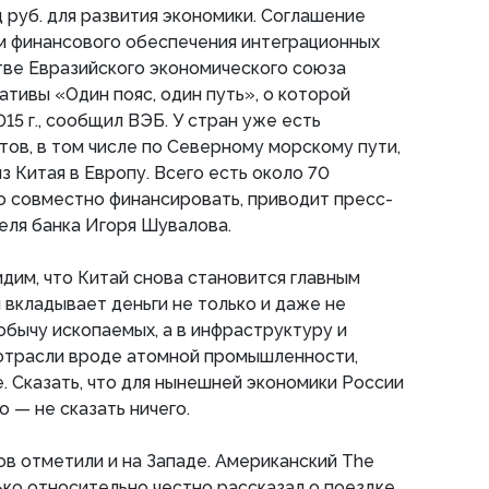
 руб. для развития экономики. Соглашение
м финансового обеспечения интеграционных
тве Евразийского экономического союза
ативы «Один пояс, один путь», о которой
15 г., сообщил ВЭБ. У стран уже есть
тов, в том числе по Северному морскому пути,
 Китая в Европу. Всего есть около 70
о совместно финансировать, приводит пресс-
еля банка Игоря Шувалова.
идим, что Китай снова становится главным
 вкладывает деньги не только и даже не
обычу ископаемых, а в инфраструктуру и
отрасли вроде атомной промышленности,
е. Сказать, что для нынешней экономики России
 — не сказать ничего.
в отметили и на Западе. Американский The
олько относительно честно рассказал о поездке