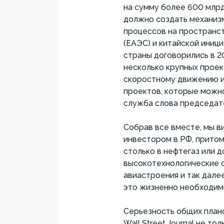
на сумму более 600 млрд
должно создать механиз
процессов на пространс
(ЕАЭС) и китайской иници
страны договорились в 20
несколько крупных проек
скоростному движению из
проектов, которые можн
служба слова председат
Собрав все вместе, мы в
инвестором в РФ, притом
столько в нефтегаз или д
высокотехнологические 
авиастроения и так дале
это жизненно необходимо
Серьезность общих плано
Wall Street Journal не т