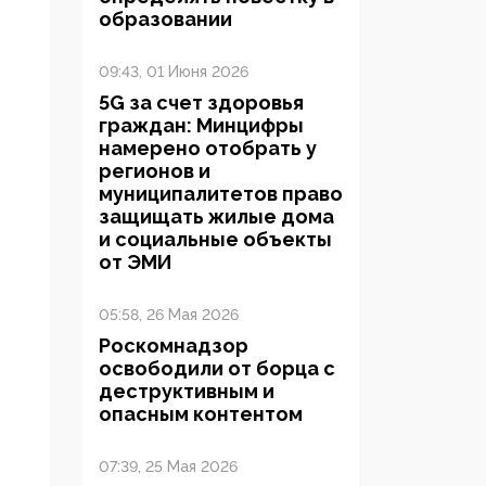
образовании
09:43, 01 Июня 2026
5G за счет здоровья
граждан: Минцифры
намерено отобрать у
регионов и
муниципалитетов право
защищать жилые дома
и социальные объекты
от ЭМИ
05:58, 26 Мая 2026
Роскомнадзор
освободили от борца с
деструктивным и
опасным контентом
07:39, 25 Мая 2026