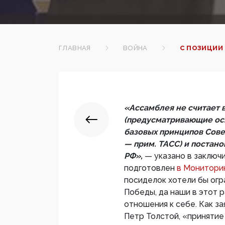
ГЛАВНАЯ
ВОЙНА
С ПОЗИЦИИ 
«Ассамблея не считает в
(предусматривающие ос
базовых принципов Сове
— прим. ТАСС) и постан
РФ»,
— указано в заключ
подготовлен
в Монитори
посиделок хотели бы огр
Победы, да наши в этот р
отношения к себе. Как за
Петр Толстой, «принятие