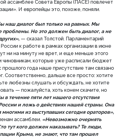
кой ассамблее Совета Европы (ПАСЕ) повлечет
зации». И европейцы это, похоже, поняли.
бы наш диалог был только на равных. Мы
 проблемы. Но это должен быть диалог, а не
других»,
— сказал Толстой. Парламентарий
России к работе в рамках организации в июне
ут ни на минуту не врет, и еще меньше этого
м чиновникам, которые уже расписали бюджет
 с прошлого года наше присутствие там связано
г. Соответственно, дальше все просто: хотите
ьте любезны слушать и обсуждать, не хотите
овать — пожалуйста, хоть конем скачите, но
ы в течение пяти лет нашего отсутствия
России и ложь о действиях нашей страны. Она
я многими из выступавших сегодня ораторов»,
ленам ассамблеи.
«Невозможно очернять
Кто тут кого должен наказывать? Те люди,
пации Крыма, не знают, что там прошел