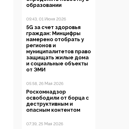
образовании
09:43, 01 Июня 2026
5G за счет здоровья
граждан: Минцифры
намерено отобрать у
регионов и
муниципалитетов право
защищать жилые дома
и социальные объекты
от ЭМИ
05:58, 26 Мая 2026
Роскомнадзор
освободили от борца с
деструктивным и
опасным контентом
07:39, 25 Мая 2026