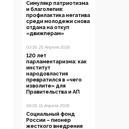
Симулякр патриотизма
и благолепия:
профилактика негатива
среди молодежи снова
отдана на откуп
«движперам»
03:35, 25 Апреля 2026
120 лет
парламентаризма: как
институт
народовластия
превратился в «чего
изволите» для
Правительства и АП
06:29, 15 Апреля 2026
Социальный фонд
России – пионер
жесткого внедрения