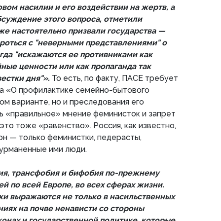
вом насилии и его воздействии на жертв, а
суждение этого вопроса, отметили
же настоятельно призвали государства —
роться с "неверными представлениями" о
гда "искажаются ее противниками как
йные ценности или как пропаганда так
естки дня"».
То есть, по факту, ПАСЕ требует
на «О профилактике семейно-бытового
ом варианте, но и преследования его
ть «правильное» мнение феминисток и запрет
это тоже «равенство». Россия, как известно,
кон — только феминистки, педерасты,
дурманенные ими люди.
я, трансфобия и бифобия по-прежнему
й по всей Европе, во всех сферах жизни.
ки выражаются не только в насильственных
ниях на почве ненависти со стороны
аконах и государственной политике, которые