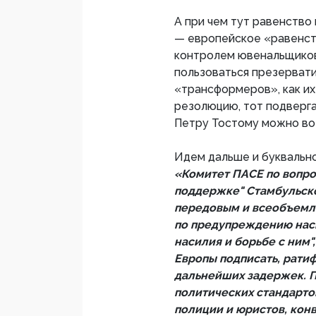
А при чем тут равенство 
— европейское «равенст
контролем ювенальщиков
пользоваться презервати
«трансформеров», как их
резолюцию, тот подверг
Петру Тостому можно вот
Идем дальше и буквально
«Комитет ПАСЕ по вопро
поддержке" Стамбульско
передовым и всеобъем
по предупреждению нас
насилия и борьбе с ним"
Европы подписать, рати
дальнейших задержек. 
политических стандарто
полиции и юристов, ко