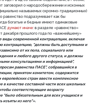
нт заговорил о народосбережении и исконных
официально называемых скромно-традиционных)
во равенство подразумевает как бы
огда богатые и бедные имеют одинаковые
ПАСЕ
думают иначе:
в разделе «равенство»
от декабря прошлого года по «важнейшему»
е виды современной контрацепции, включая
ю контрацепцию, "должны быть доступными и
езависимо от их пола, социального или
дения и любого другого статуса, и должны
ными консультациями и информацией",
опросам равенства ПАСЕ", собравшийся в
люции, принятом комитетом, содержится
м европейских стран ввести комплексное
е в качестве составной части всех школьных
 чтобы соответствующее возрасту
е "было обязательным для всех учащихся и
ь изъяты из него"».