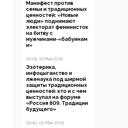
Манифест против
семьи и традиционных
ценностей: «Новые
люди» поднимают
электорат феминисток
на битву с
мужчинами-«бабуинам
и»
05:08, 15 Мая 2026
Эзотерика,
инфоцыганство и
лженаука под ширмой
защиты традиционных
ценностей: кто и с чем
выступал на форуме
«Россия 809. Традиции
будущего»
09:40, 06 Мая 2026