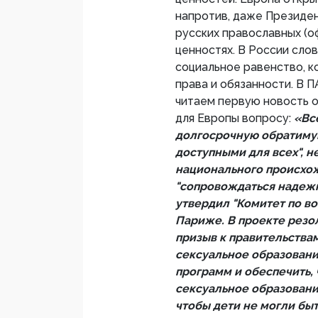
напротив, даже Президе
русских православных (
ценностях. В России сло
социальное равенство, к
права и обязанности. В 
читаем первую новость 
для Европы вопросу:
«Вс
долгосрочную обратиму
доступными для всех", н
национального происхож
"сопровождаться надеж
утвердил "Комитет по в
Париже. В проекте резо
призыв к правительства
сексуальное образовани
программ и обеспечить,
сексуальное образовани
чтобы дети не могли быт