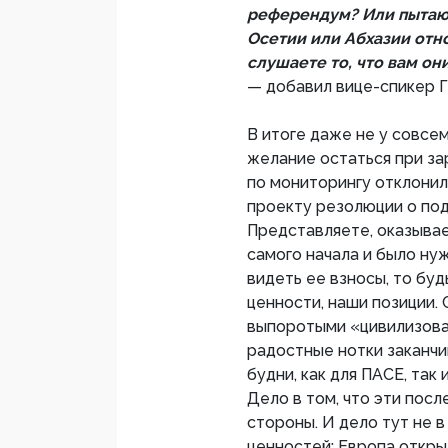
референдум? Или пытаю
Осетии или Абхазии отн
слушаете то, что вам он
— добавил вице-спикер 
В итоге даже не у совс
желание остаться при за
по мониторингу отклонил
проекту резолюции о по
Представляете, оказывае
самого начала и было нуж
видеть ее взносы, то бу
ценности, наши позиции.
выпоротыми «цивилизова
радостные нотки заканчи
будни, как для ПАСЕ, так
Дело в том, что эти пос
стороны. И дело тут не в
ценностей: Европа откры