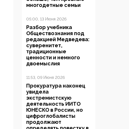
многодетные семьи
05:00, 13 Июня 2026
Разбор учебника
Обществознания под
редакцией Медведева:
суверенитет,
традиционные
ценности и немного
двоемыслия
11:53, 09 Июня 2026
Прокуратура наконец
увидела
экстремистскую
деятельность ИИТО
ЮНЕСКО в России, но
цифроглобалисты
продолжают
определять повестку в