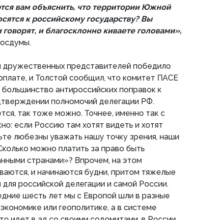
тся вам объяснить, что территории Южной
осятся к российскому государству? Вы
и говорят, и благосклонно киваете головами»,
Госдумы.
ем дружественных представителей победило
рплате, и Толстой сообщил, что комитет ПАСЕ
 большинство антироссийских поправок к
дтверждении полномочий делегации РФ.
тся, так тоже можно. Точнее, именно так с
но: если Россию там хотят видеть и хотят
дьте любезны уважать нашу точку зрения, наши
 Сколько можно платить за право быть
нными странами»? Впрочем, на этом
ваются, и начинаются будни, притом тяжелые
 и для российской делегации и самой России.
ледние шесть лет мы с Европой шли в разные
 экономике или геополитике, а в системе
то идет в ад со своими содомитами, в России,