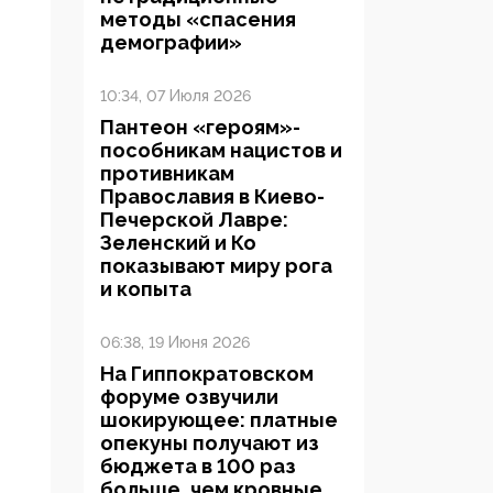
методы «спасения
демографии»
10:34, 07 Июля 2026
Пантеон «героям»-
пособникам нацистов и
противникам
Православия в Киево-
Печерской Лавре:
Зеленский и Ко
показывают миру рога
и копыта
06:38, 19 Июня 2026
На Гиппократовском
форуме озвучили
шокирующее: платные
опекуны получают из
бюджета в 100 раз
больше, чем кровные