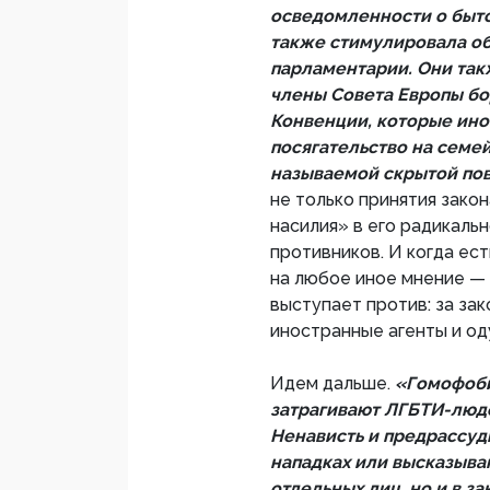
осведомленности о быто
также стимулировала об
парламентарии. Они так
члены Совета Европы бо
Конвенции, которые ино
посягательство на семе
называемой скрытой пов
не только принятия зако
насилия» в его радикальн
противников. И когда ес
на любое иное мнение — 
выступает против: за за
иностранные агенты и о
Идем дальше.
«Гомофоби
затрагивают ЛГБТИ-люде
Ненависть и предрассуд
нападках или высказыва
отдельных лиц, но и в з