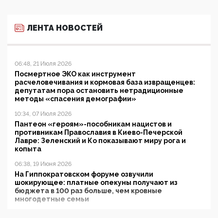
ЛЕНТА НОВОСТЕЙ
06:48, 21 Июля 2026
Посмертное ЭКО как инструмент
расчеловечивания и кормовая база извращенцев:
депутатам пора остановить нетрадиционные
методы «спасения демографии»
10:34, 07 Июля 2026
Пантеон «героям»-пособникам нацистов и
противникам Православия в Киево-Печерской
Лавре: Зеленский и Ко показывают миру рога и
копыта
06:38, 19 Июня 2026
На Гиппократовском форуме озвучили
шокирующее: платные опекуны получают из
бюджета в 100 раз больше, чем кровные
многодетные семьи
05:00, 13 Июня 2026