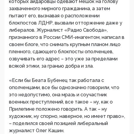
которых айдаровцы одевают мешок на голову
захваченного мирного гражданина, а затем
пытают его, вызнавая о расположении
блокпостов ЛДНР, вызвали отторжение даже у
либералов. Журналист «Радио Свобода»,
признанного в России СМИ-инагентом, написал в
своем блоге, что снимать крупным планом лицо
пленного, сдающего блокпосты ополченцев,
озвучивать его адрес – это уже за пределами
всякой этики, за гранью добра и зла.
«Если бы Беата Бубенец так работала с
ополченцами, все бы однозначно говорили, что
это недопустимо, она мразь и соучастник
военных преступлений, все такое – ну, как о
Прилепине положено говорить. А так – ну
художник, ну спорно, наверное, но имеет право»,
– поделился своей позицией либеральный
журналист Олег Кашин.