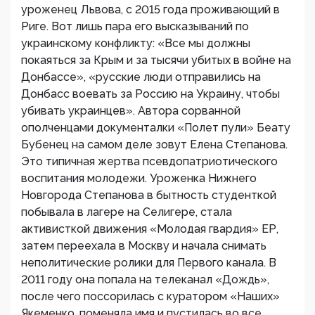
уроженец Львова, с 2015 года проживающий в
Риге. Вот лишь пара его высказываний по
украинскому конфликту: «Все мы должны
покаяться за Крым и за тысячи убитых в войне на
Донбассе», «русские люди отправились на
Донбасс воевать за Россию на Украину, чтобы
убивать украинцев». Автора сорванной
ополченцами документалки «Полет пули» Беату
Бубенец на самом деле зовут Елена Степанова.
Это типичная жертва псевдопатриотического
воспитания молодежи. Уроженка Нижнего
Новгорода Степанова в бытность студенткой
побывала в лагере на Селигере, стала
активисткой движения «Молодая гвардия» ЕР,
затем переехала в Москву и начала снимать
неполитические ролики для Первого канала. В
2011 году она попала на телеканал «Дождь»,
после чего поссорилась с куратором «Наших»
Якеменко, поменяла имя и пустилась во все