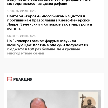
методы «спасения демографии»
10:34, 07 Июля 2026
Пантеон «героям»-пособникам нацистов и
противникам Православия в Киево-Печерской
Лавре: Зеленский и Ко показывают миру рога и
копыта
06:38, 19 Июня 2026
На Гиппократовском форуме озвучили
шокирующее: платные опекуны получают из
бюджета в 100 раз больше, чем кровные
многодетные семьи
05:00, 13 Июня 2026
Разбор учебника Обществознания под редакцией
Медведева: суверенитет, традиционные ценности
и немного двоемыслия
РЕАКЦИЯ
11:53, 09 Июня 2026
Прокуратура наконец увидела экстремистскую
деятельность ИИТО ЮНЕСКО в России, но
цифроглобалисты продолжают определять
повестку в образовании
09:43, 01 Июня 2026