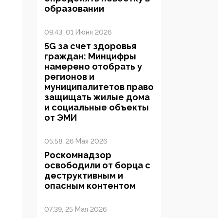
образовании
09:43, 01 Июня 2026
5G за счет здоровья
граждан: Минцифры
намерено отобрать у
регионов и
муниципалитетов право
защищать жилые дома
и социальные объекты
от ЭМИ
05:58, 26 Мая 2026
Роскомнадзор
освободили от борца с
деструктивным и
опасным контентом
07:39, 25 Мая 2026