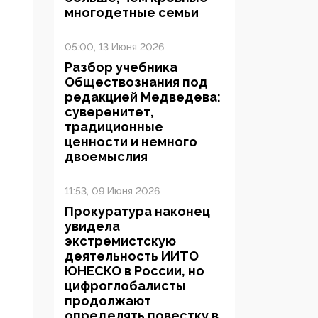
многодетные семьи
05:00, 13 Июня 2026
Разбор учебника
Обществознания под
редакцией Медведева:
суверенитет,
традиционные
ценности и немного
двоемыслия
11:53, 09 Июня 2026
Прокуратура наконец
увидела
экстремистскую
деятельность ИИТО
ЮНЕСКО в России, но
цифроглобалисты
продолжают
определять повестку в