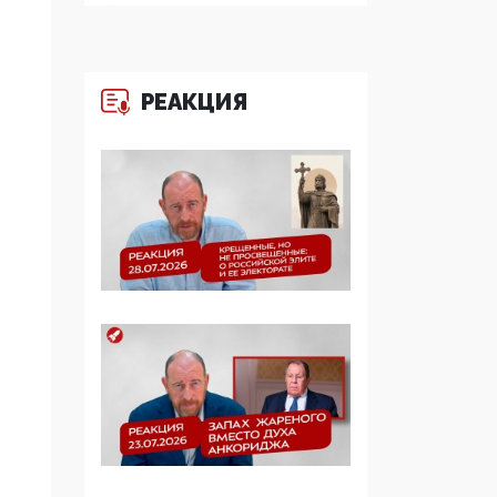
Симулякр патриотизма
и благолепия:
профилактика негатива
среди молодежи снова
РЕАКЦИЯ
отдана на откуп
«движперам»
03:35, 25 Апреля 2026
120 лет
парламентаризма: как
институт
народовластия
превратился в «чего
изволите» для
Правительства и АП
06:29, 15 Апреля 2026
Социальный фонд
России – пионер
жесткого внедрения