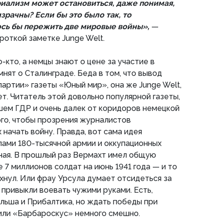
риализм может остановиться, даже понимая,
зрачны? Если бы это было так, то
ось бы пережить две мировые войны»,
—
роткой заметке Junge Welt.
-кто, а немцы знают о цене за участие в
мнят о Сталинграде. Беда в том, что вывод
ртии» газеты «Юный мир», она же Junge Welt,
ет. Читатель этой довольно популярной газеты,
шем ГДР и очень далек от коридоров немецкой
кого, чтобы прозрения журналистов
начать войну. Правда, вот сама идея
лами 180-тысячной армии и оккупационных
орная. В прошлый раз Вермахт имел общую
 7 миллионов солдат на июнь 1941 года — и то
хнул. Или фрау Урсула думает отсидеться за
 привыкли воевать чужими руками. Есть,
ольша и Прибалтика, но ждать победы при
или «Барбароскус» немного смешно.