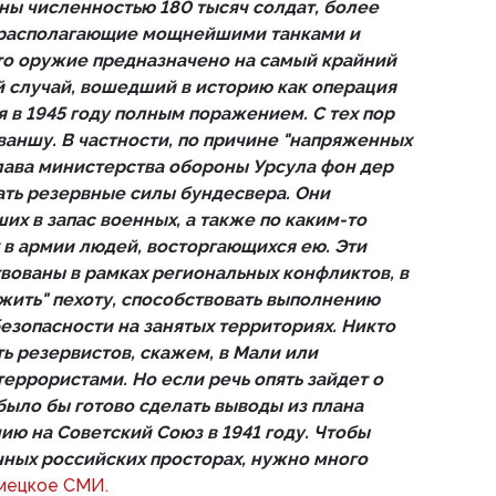
ы численностью 180 тысяч солдат, более
, располагающие мощнейшими танками и
то оружие предназначено на самый крайний
й случай, вошедший в историю как операция
я в 1945 году полным поражением. С тех пор
ваншу. В частности, по причине "напряженных
лава министерства обороны Урсула фон дер
ть резервные силы бундесвера. Они
х в запас военных, а также по каким-то
в армии людей, восторгающихся ею. Эти
твованы в рамках региональных конфликтов, в
ежить" пехоту, способствовать выполнению
езопасности на занятых территориях. Никто
ь резервистов, скажем, в Мали или
террористами. Но если речь опять зайдет о
было бы готово сделать выводы из плана
ию на Советский Союз в 1941 году. Чтобы
чных российских просторах, нужно много
мецкое СМИ.