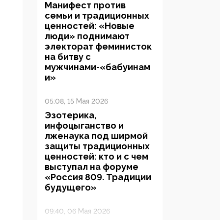
Манифест против
семьи и традиционных
ценностей: «Новые
люди» поднимают
электорат феминисток
на битву с
мужчинами-«бабуинам
и»
05:08, 15 Мая 2026
Эзотерика,
инфоцыганство и
лженаука под ширмой
защиты традиционных
ценностей: кто и с чем
выступал на форуме
«Россия 809. Традиции
будущего»
09:40, 06 Мая 2026