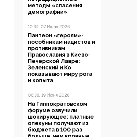
методы «спасения
демографии»
10:34, 07 Июля 2026
Пантеон «героям»-
пособникам нацистов и
противникам
Православия в Киево-
Печерской Лавре:
Зеленский и Ко
показывают миру рога
и копыта
06:38, 19 Июня 2026
На Гиппократовском
форуме озвучили
шокирующее: платные
опекуны получают из
бюджета в 100 раз
больше, чем кровные