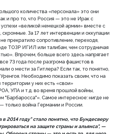
ольшого количества «персонала» это они
ак и про то, что Россия — это не Ирак с
м успехи «великой немецкой армии» вместе с
, скромные. За 17 лет интервенции и оккупации
 не прекратило сопротивление, переходя,
оде ТОЗР ИГИЛ или талибам, чем сотрудничая
тью». Впрочем, больше всего здесь напрягает
 все 73 года после разгрома фашистов в
али о мести за Гитлера? Если так, то понятно,
 Уренгоя. Необходимо показать своим, что на
 территории у них есть «свои»
ОА, УПА и т.д. во время прошлой войны,
 "Барбаросса"». Самое интересное: нигде не
— только война Германии и России.
в 2014 году" стало понятно, что Бундесверу
рироваться на защите страны и альянса", —
. Оборона страны — это и есть то, для чего