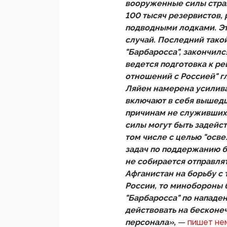
вооруженные силы стран
100 тысяч резервистов
подводными лодками. Э
случай. Последний тако
"Барбаросса", закончилс
ведется подготовка к ре
отношений с Россией" г
Ляйен намерена усилива
включают в себя вышедши
причинам не служивших 
силы могут быть задейс
том числе с целью "осв
задач по поддержанию б
не собирается отправлят
Афганистан на борьбу с 
России, то минобороны 
"Барбаросса" по нападен
действовать на бесконе
персонала»,
—
пишет не