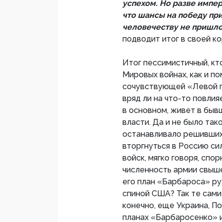
успехом. Но разве импе
что шансы на победу при
человечеству не пришл
подводит итог в своей ко
Итог пессимистичный, кто
Мировых войнах, как и по
сочувствующей «Левой па
вряд ли на что-то повлия
в основном, живет в быв
власти. Да и не было та
останавливало решивших 
вторгнуться в Россию си
войск, мягко говоря, сп
численность армии свыше
его план «Барбароса» ру
спиной США? Так те сами
конечно, еще Украина, П
планах «Барбаросенко» 