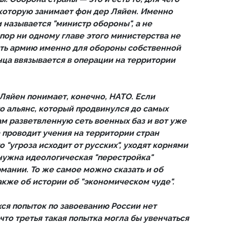
которую занимает фон дер Ляйен. Именно
 называется "министр обороны", а не
 пор ни одному главе этого министерства не
ать армию именно для обороны собственной
нца ввязывается в операции на территории
 Ляйен понимает, конечно, НАТО. Если
то альянс, который продвинулся до самых
ам разветвленную сеть военных баз и вот уже
 проводит учения на территории стран
о "угроза исходит от русских", уходят корнями
 нужна идеологическая "перестройка"
мании. То же самое можно сказать и об
 также об истории об "экономическом чуде".
ся попыток по завоеванию России нет
 что третья такая попытка могла бы увенчаться