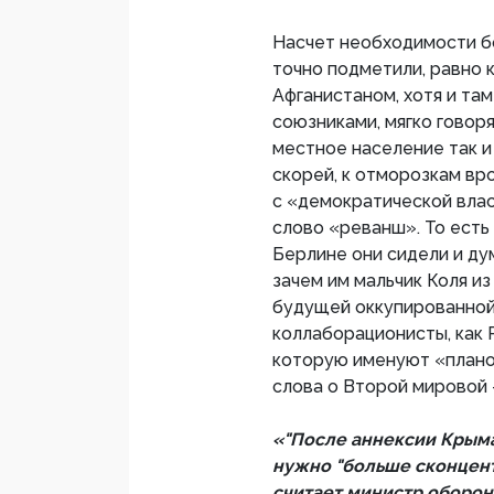
Насчет необходимости б
точно подметили, равно к
Афганистаном, хотя и та
союзниками, мягко говоря
местное население так и
скорей, к отморозкам вр
с «демократической влас
слово «реванш». То есть
Берлине они сидели и дум
зачем им мальчик Коля из
будущей оккупированной
коллаборационисты, как Р
которую именуют «планом
слова о Второй мировой 
«"После аннексии Крыма 
нужно "больше сконцент
считает министр обороны